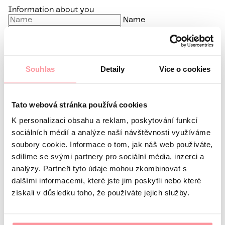
Information about you
Name
Surname
E-mail
Preferred language
Souhlas
Detaily
Více o cookies
Interest in
What’s your question?
All communication is as discreet
Tato webová stránka používá cookies
as possible, don't be afraid to ask us anything
K personalizaci obsahu a reklam, poskytování funkcí
sociálních médií a analýze naší návštěvnosti využíváme
soubory cookie. Informace o tom, jak náš web používáte,
sdílíme se svými partnery pro sociální média, inzerci a
analýzy. Partneři tyto údaje mohou zkombinovat s
dalšími informacemi, které jste jim poskytli nebo které
All communication is encrypted using SSL and
získali v důsledku toho, že používáte jejich služby.
governed by our
Privacy policy
I agree with the
Privacy Policy
The form cannot be
submitted without your consent