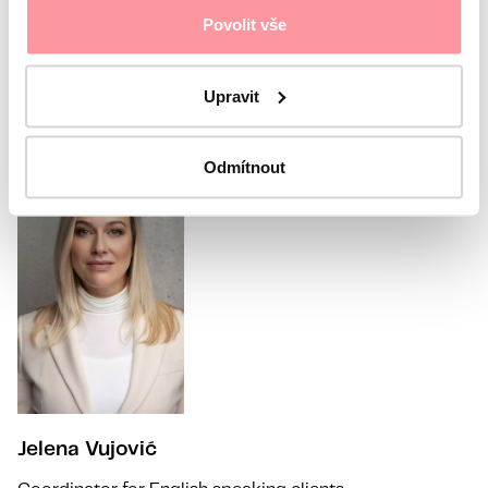
Povolit vše
Submit
Upravit
Or call our coordinator
Odmítnout
Jelena Vujović