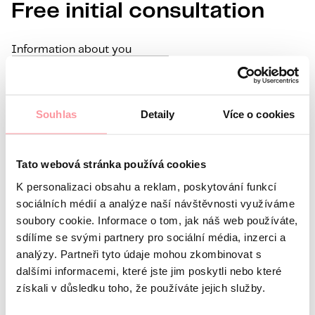
Free initial consultation
Information about you
Name
Surname
E-mail
Souhlas
Detaily
Více o cookies
Preferred language
Interest in
Tato webová stránka používá cookies
What’s your question?
All communication is as discreet
K personalizaci obsahu a reklam, poskytování funkcí
as possible, don't be afraid to ask us anything
sociálních médií a analýze naší návštěvnosti využíváme
soubory cookie. Informace o tom, jak náš web používáte,
sdílíme se svými partnery pro sociální média, inzerci a
analýzy. Partneři tyto údaje mohou zkombinovat s
dalšími informacemi, které jste jim poskytli nebo které
získali v důsledku toho, že používáte jejich služby.
All communication is encrypted using SSL and
governed by our
Privacy policy