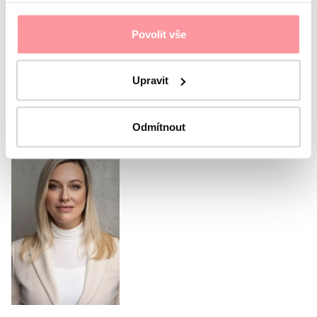
I agree with the
Privacy Policy
The form cannot be
Povolit vše
submitted without your consent
Submit
Upravit
Or call our coordinator
Odmítnout