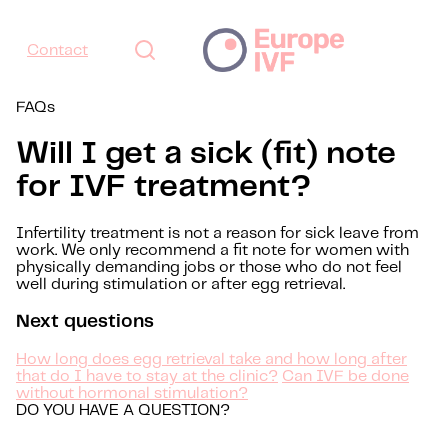
Contact
FAQs
Will I get a sick (fit) note
for IVF treatment?
Infertility treatment is not a reason for sick leave from
work. We only recommend a fit note for women with
physically demanding jobs or those who do not feel
well during stimulation or after egg retrieval.
Next questions
How long does egg retrieval take and how long after
that do I have to stay at the clinic?
Can IVF be done
without hormonal stimulation?
DO YOU HAVE A QUESTION?