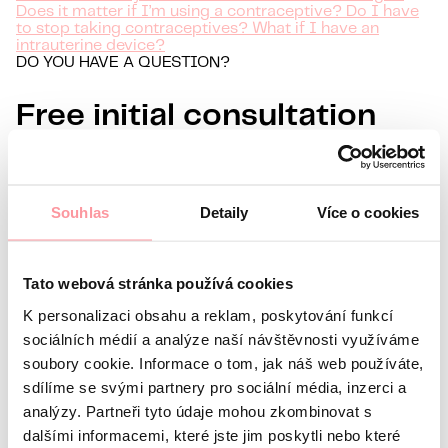
Does it matter if I’m using a contraceptive? Do I have
to stop taking contraceptives? What if I have an
intrauterine device?
DO YOU HAVE A QUESTION?
Free initial consultation
Information about you
Name
Souhlas
Detaily
Více o cookies
Surname
E-mail
Preferred language
Tato webová stránka používá cookies
K personalizaci obsahu a reklam, poskytování funkcí
Interest in
sociálních médií a analýze naší návštěvnosti využíváme
What’s your question?
All communication is as discreet
soubory cookie. Informace o tom, jak náš web používáte,
as possible, don't be afraid to ask us anything
sdílíme se svými partnery pro sociální média, inzerci a
analýzy. Partneři tyto údaje mohou zkombinovat s
dalšími informacemi, které jste jim poskytli nebo které