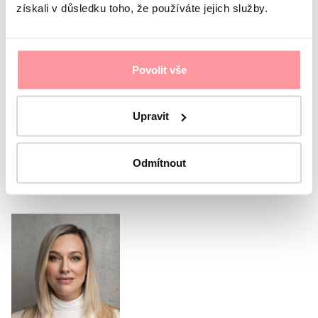
získali v důsledku toho, že používáte jejich služby.
All communication is encrypted using SSL and
governed by our
Privacy policy
Povolit vše
I agree with the
Privacy Policy
The form cannot be
submitted without your consent
Upravit
Submit
Odmítnout
Or call our coordinator