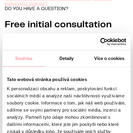
polycystic ovaries?
DO YOU HAVE A QUESTION?
Free initial consultation
Information about you
Name
Surname
Souhlas
Detaily
Více o cookies
E-mail
Preferred language
Tato webová stránka používá cookies
Interest in
K personalizaci obsahu a reklam, poskytování funkcí
What’s your question?
All communication is as discreet
sociálních médií a analýze naší návštěvnosti využíváme
as possible, don't be afraid to ask us anything
soubory cookie. Informace o tom, jak náš web používáte,
sdílíme se svými partnery pro sociální média, inzerci a
analýzy. Partneři tyto údaje mohou zkombinovat s
dalšími informacemi, které jste jim poskytli nebo které
získali v důsledku toho, že používáte jejich služby.