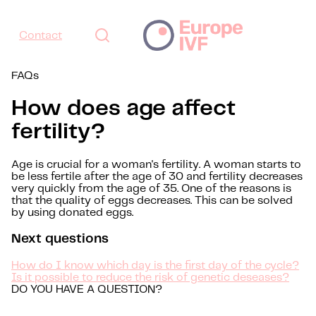
Contact
FAQs
How does age affect
fertility?
Age is crucial for a woman's fertility. A woman starts to
be less fertile after the age of 30 and fertility decreases
very quickly from the age of 35. One of the reasons is
that the quality of eggs decreases. This can be solved
by using donated eggs.
Next questions
How do I know which day is the first day of the cycle?
Is it possible to reduce the risk of genetic deseases?
DO YOU HAVE A QUESTION?