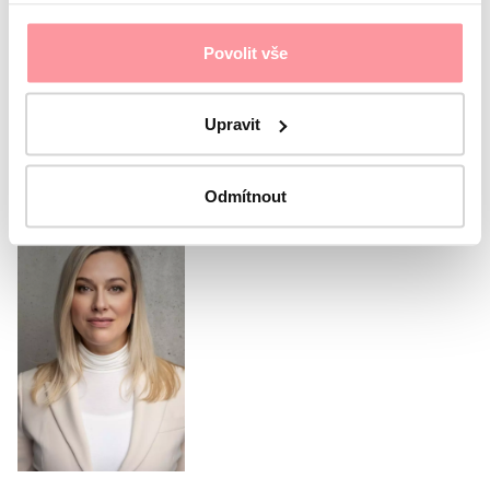
I agree with the
Privacy Policy
The form cannot be
Povolit vše
submitted without your consent
Submit
Upravit
Or call our coordinator
Odmítnout