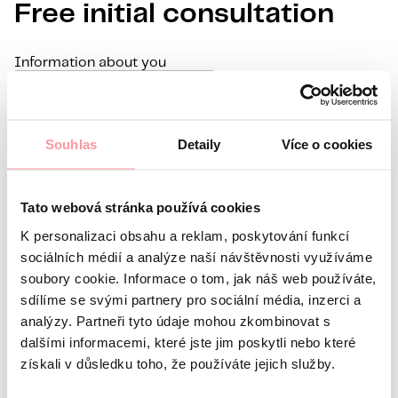
Free initial consultation
Information about you
Name
Surname
E-mail
Souhlas
Detaily
Více o cookies
Preferred language
Interest in
Tato webová stránka používá cookies
What’s your question?
All communication is as discreet
K personalizaci obsahu a reklam, poskytování funkcí
as possible, don't be afraid to ask us anything
sociálních médií a analýze naší návštěvnosti využíváme
soubory cookie. Informace o tom, jak náš web používáte,
sdílíme se svými partnery pro sociální média, inzerci a
analýzy. Partneři tyto údaje mohou zkombinovat s
dalšími informacemi, které jste jim poskytli nebo které
získali v důsledku toho, že používáte jejich služby.
All communication is encrypted using SSL and
governed by our
Privacy policy