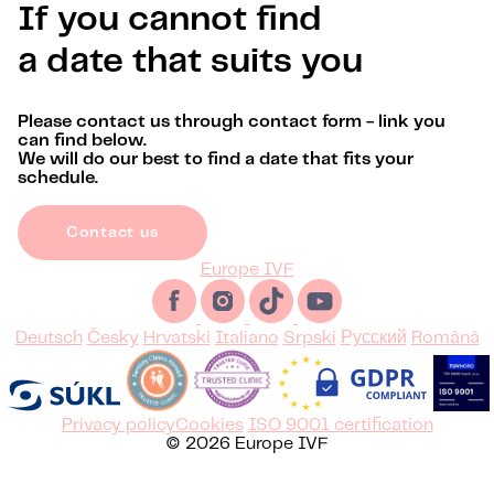
If you cannot find
a date that suits you
Please contact us through contact form - link you
can find below.
We will do our best to find a date that fits your
schedule.
Contact us
Europe IVF
Deutsch
Česky
Hrvatski
Italiano
Srpski
Русский
Română
Privacy policy
Cookies
ISO 9001 certification
© 2026 Europe IVF