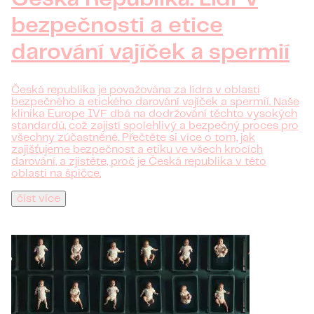
bezpečnosti a etice
darování vajíček a spermií
Česká republika je považována za lídra v oblasti
bezpečného a etického darování vajíček a spermií. Naše
klinika Europe IVF dbá na dodržování těchto vysokých
standardů, což zajistí spolehlivý a bezpečný proces pro
všechny zúčastněné. Přečtěte si více o tom, jak
zajišťujeme bezpečnost a etiku ve všech krocích
darování, a zjistěte, proč je Česká republika v této
oblasti na špičce.
číst více