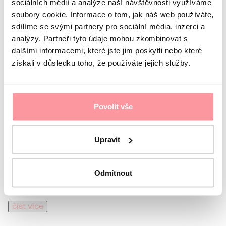
sociálních médií a analýze naší návštěvnosti využíváme
soubory cookie. Informace o tom, jak náš web používáte,
sdílíme se svými partnery pro sociální média, inzerci a
analýzy. Partneři tyto údaje mohou zkombinovat s
dalšími informacemi, které jste jim poskytli nebo které
4 min
čtení · Články
získali v důsledku toho, že používáte jejich služby.
Jak imunologie podporuje
Vaši cestu k rodičovství:
Povolit vše
Rozhovor s MUDr. Karin
Upravit
Černou
V dnešním článku se zaměříme na fascinující a relativně
Odmítnout
nový obor, a to reprodukční imunologii, která se zabývá
vztahem mezi imunitním systémem a plodností.
číst více