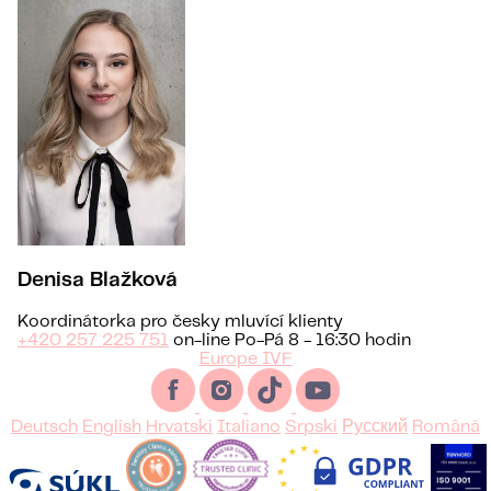
Denisa Blažková
Koordinátorka pro česky mluvící klienty
+420 257 225 751
on-line Po-Pá 8 - 16:30 hodin
Europe IVF
Deutsch
English
Hrvatski
Italiano
Srpski
Русский
Română