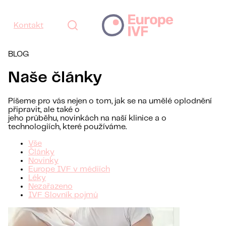
Kontakt
BLOG
Naše články
Píšeme pro vás nejen o tom, jak se na umělé oplodnění
připravit, ale také o
jeho průběhu, novinkách na naší klinice a o
technologiích, které používáme.
Vše
Články
Novinky
Europe IVF v médiích
Léky
Nezařazeno
IVF Slovník pojmů