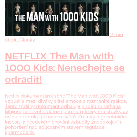
2 min
čtení · Články
NETFLIX The Man with
1000 Kids: Nenechejte se
odradit!
Netflix dokumentární série "The Man with 1000 Kids"
vzbudila mezi diváky silné emoce a rozmanité reakce.
Tento třídílný dokument odhaluje příběh Jonathana
Meijera, sériového dárce spermatu, který má stovky až
tisíce potomků po celém světě. Zmínky o genetickém
incestu a neetickém chování vzbudily znepokojení a
pohoršení nad současným stavem regulace
spermobank.