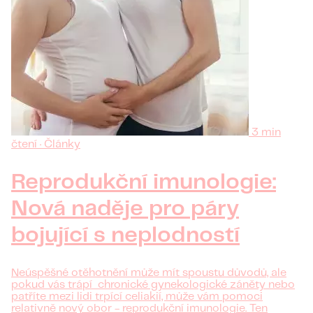
3 min
čtení · Články
Reprodukční imunologie:
Nová naděje pro páry
bojující s neplodností
Neúspěšné otěhotnění může mít spoustu důvodů, ale
pokud vás trápí chronické gynekologické záněty nebo
patříte mezi lidi trpící celiakií, může vám pomoci
relativně nový obor - reprodukční imunologie. Ten