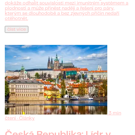
dokáže odhalit souvislosti mezi imunitním systémem a
plodností a může přinést naději a řešení pro páry,
kterým se dlouhodobě a bez zjevných příčin nedaří
otěhotnět.
číst více
3 min
čtení · Články
Česká Republika: Lídr v