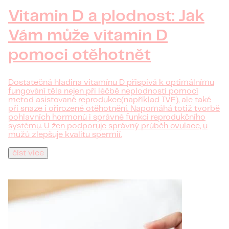
Vitamin D a plodnost: Jak
Vám může vitamin D
pomoci otěhotnět
Dostatečná hladina vitamínu D přispívá k optimálnímu
fungování těla nejen při léčbě neplodnosti pomocí
metod asistované reprodukce(například IVF), ale také
při snaze i ořirozené otěhotnění. Napomáhá totiž tvorbě
pohlavních hormonů i správné funkci reprodukčního
systému. U žen podporuje správný průběh ovulace, u
mužů zlepšuje kvalitu spermií.
číst více