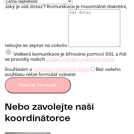
Jaký je váš dotaz?
Komunikace je maximálně diskrétní,
nebojte se zeptat na cokoliv
Veškerá komunikace je šifrována pomocí SSL a řídí
se pravidly našich
Zásad ochrany osobních údajů
Souhlasím s
ochranou osobních údajů
Bez vašeho
souhlasu nelze formulář odeslat
Odeslat formulář
Nebo zavolejte naší
koordinátorce