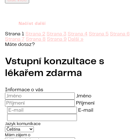
Načíst další
Strana
1
Strana
2
Strana
3
Strana
4
Strana
5
Strana
6
Strana
7
Strana
8
Strana
9
Další »
Máte dotaz?
Vstupní konzultace s
lékařem zdarma
Informace o vás
Jméno
Příjmení
E-mail
Jazyk komunikace
Mám zájem o