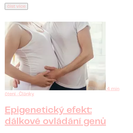
číst více
4 min
čtení · Články
Epigenetický efekt:
dálkové ovládání genů