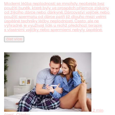
Moderní léčba neplodnosti se mnohdy neobejde bez
použití buněk, které byly ve prospěch příjemce získány
od žijícího dárce nebo dárkyně. Dárcovství vajíček nebo
použití spermatu od dárce patří již dlouho mezi velmi
úspěšné techniky léčby neplodnosti. Často, ale ne
výhradně, je využívají lidé, u nichž předchozí terapie
s vlastními vajíčky nebo spermiemi nebyly úspěšné.
číst více
2 min
čtení · Články