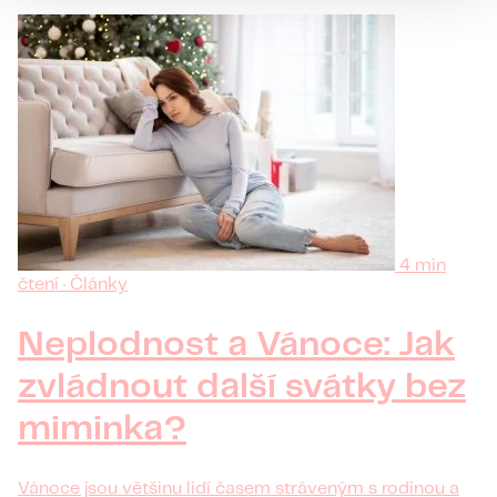
4 min
čtení · Články
Neplodnost a Vánoce: Jak
zvládnout další svátky bez
miminka?
Vánoce jsou většinu lidí časem stráveným s rodinou a