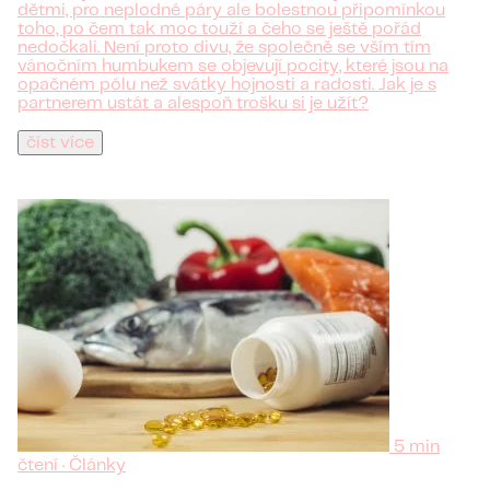
dětmi, pro neplodné páry ale bolestnou připomínkou
toho, po čem tak moc touží a čeho se ještě pořád
nedočkali. Není proto divu, že společně se vším tím
vánočním humbukem se objevují pocity, které jsou na
opačném pólu než svátky hojnosti a radosti. Jak je s
partnerem ustát a alespoň trošku si je užít?
číst více
5 min
čtení · Články