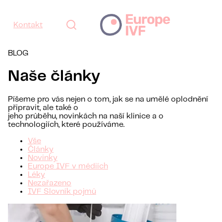
Kontakt
BLOG
Naše články
Píšeme pro vás nejen o tom, jak se na umělé oplodnění
připravit, ale také o
jeho průběhu, novinkách na naší klinice a o
technologiích, které používáme.
Vše
Články
Novinky
Europe IVF v médiích
Léky
Nezařazeno
IVF Slovník pojmů