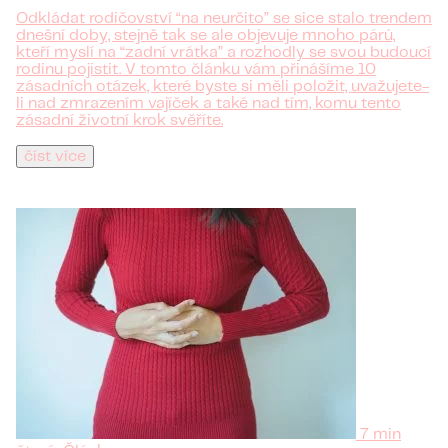
Odkládat rodičovství “na neurčito” se sice stalo trendem
dnešní doby, stejně tak se ale objevuje mnoho párů,
kteří myslí na “zadní vrátka” a rozhodly se svou budoucí
rodinu pojistit. V tomto článku vám přinášíme 10
zásadních otázek, které byste si měli položit, uvažujete-
li nad zmrazením vajíček a také nad tím, komu tento
zásadní životní krok svěříte.
číst více
7 min