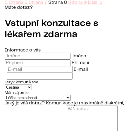
5
Strana
6
Strana
7
Strana
8
Strana
9
Další »
Máte dotaz?
Vstupní konzultace s
lékařem zdarma
Informace o vás
Jméno
Příjmení
E-mail
Jazyk komunikace
Mám zájem o
Jaký je váš dotaz?
Komunikace je maximálně diskrétní,