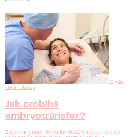
2 min
čtení · Články
Jak probíhá
embryotransfer?
Zavedení embryí do dutiny děložní s sebou přináší