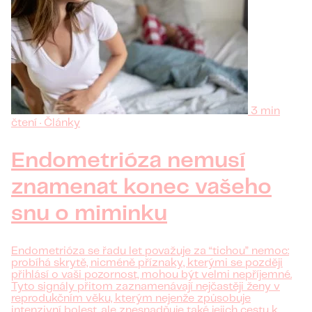
3 min
čtení · Články
Endometrióza nemusí
znamenat konec vašeho
snu o miminku
Endometrióza se řadu let považuje za “tichou” nemoc:
probíhá skrytě, nicméně příznaky, kterými se později
přihlásí o vaši pozornost, mohou být velmi nepříjemné.
Tyto signály přitom zaznamenávají nejčastěji ženy v
reprodukčním věku, kterým nejenže způsobuje
intenzivní bolest, ale znesnadňuje také jejich cestu k