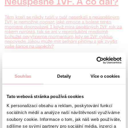
Neúspěšné IVF. A co dál?
Těm, kteří se nikdy tváří v tvář nesetkali s neúspěšným
IVF, je nemožné popsat, jaké emoce a bolest tento
moment doprovázejí. I když míra úspěšných IVF rok za
rokem narůstá, tak se ani v reprodukční medicíně
bohužel nevyhneme momentům, kdy se IVF cyklus
nepovede. Jakou může mít selhání příčinu a jak zvýšit
vaše šance na úspěch?
číst více
Souhlas
Detaily
Více o cookies
Tato webová stránka používá cookies
K personalizaci obsahu a reklam, poskytování funkcí
sociálních médií a analýze naší návštěvnosti využíváme
soubory cookie. Informace o tom, jak náš web používáte,
sdílíme se svými partnery pro sociální média, inzerci a