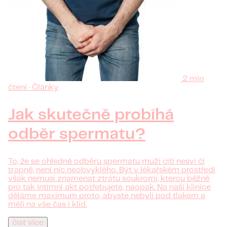
2 min
čtení · Články
Jak skutečně probíhá
odběr spermatu?
To, že se ohledně odběru spermatu muži cítí nesví či
trapně, není nic neobvyklého. Být v lékařském prostředí
však nemusí znamenat ztrátu soukromí, kterou běžně
pro tak intimní akt potřebujete, naopak. Na naší klinice
děláme maximum proto, abyste nebyli pod tlakem a
měli na vše čas i klid.
číst více