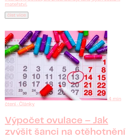
mateřství.
číst více
4 min
čtení · Články
Výpočet ovulace – Jak
zvýšit šanci na otěhotnění