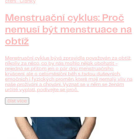
čtení · Články
Menstruační cyklus: Proč
nemusí být menstruace na
obtíž
Menstruační cyklus bývá zpravidla považován za obtíž,
nikoliv za něco, co by nás mohlo nějak obohatit -
nejedná se přitom jen o pár dnů menstruačního
krvácení, ale o celoměsíční běh s řadou duševních,
emočních i fyzických proměn, které mají nemalý vliv na
naše prožívání a chování. Vyznat se v něm se ženám
určitě vyplatí, podívejte se proč.
číst více