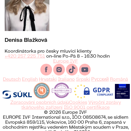
Denisa Blažková
Koordinátorka pro česky mluvící klienty
+420 257 225 751
on-line Po-Pá 8 - 16:30 hodin
Europe IVF
Deutsch
English
Hrvatski
Italiano
Srpski
Русский
Română
Zpracování osobních údajů
Cookies
Výroční zprávy
tkáňového zařízení
ISO 9001 certifikace
© 2026 Europe IVF
EUROPE IVF International s.r.o., IČO: 08508674, se sídlem
Evropská 859/115, Vokovice, 160 00 Praha 6, zapsaná v
obchodním rejstříku vedeném Městským soudem v Praze,