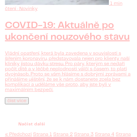
1 min
čtení · Novinky
COVID-19: Aktuálně po
ukončení nouzového stavu
Vládní opatření, která byla zavedena v souvislosti s
šířením koronaviru, představovala nejen pro klienty naší
kliniky jistou dávku stresu. Pro páry, kterým se nedaří
počít dítě a v léčbě neplodnosti válčí s časem, to platí
dvojnásob. Proto se vám hlásíme s dobrými zprávami a
přinášíme ujištění, že se k nám dostanete zcela bez
komplikací a uděláme vše proto, aby jste byli v
maximálním bezpečí.
číst více
Načíst další
« Předchozí
Strana
1
Strana
2
Strana
3
Strana
4
Strana