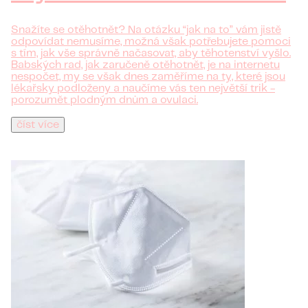
Snažíte se otěhotnět? Na otázku “jak na to” vám jistě
odpovídat nemusíme, možná však potřebujete pomoci
s tím, jak vše správně načasovat, aby těhotenství vyšlo.
Babských rad, jak zaručeně otěhotnět, je na internetu
nespočet, my se však dnes zaměříme na ty, které jsou
lékařsky podloženy a naučíme vás ten největší trik -
porozumět plodným dnům a ovulaci.
číst více