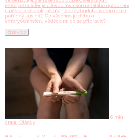
velké naděje, ale také řadu otázek. Není divu -
embryotransfer je cílovou rovinkou umělého oplodnění
a půjde-li vše tak, jak má, již brzy budete svému snu o
pořádný kus blíž. Co všechno je třeba o
embryotransferu vědět a na co se připravit?
číst více
6 min
čtení · Články