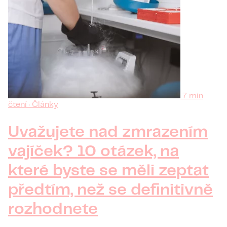
7 min
čtení · Články
Uvažujete nad zmrazením
vajíček? 10 otázek, na
které byste se měli zeptat
předtím, než se definitivně
rozhodnete