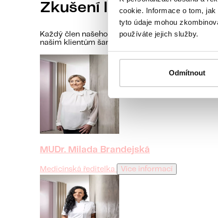
Zkušení lékaři
cookie. Informace o tom, jak
tyto údaje mohou zkombinovat
používáte jejich služby.
Každý člen našeho týmu má mnohaleté zkušenosti 
našim klientům šance na úspěšné otěhotnění.
Odmítnout
MUDr. Milada Brandejská
Medicínská ředitelka
Více informací