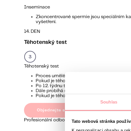
Inseminace
Zkoncentrované spermie jsou speciálním k
vyšetření.
14. DEN
Těhotenský test
Těhotenský test
Proces umělého oplodnění je završen poziti
Pokud je těhotenský test pozitivní, pak bert
Po 12. týdnu těhotenství léky postupně vy
Dále probíhá standardní prenatální screenin
Pokud je těhotenský test negativní, tak v př
Souhlas
Objednejte se na konzultaci
Profesionální odborníci
Tato webová stránka použív
K personalizaci obsahu a re