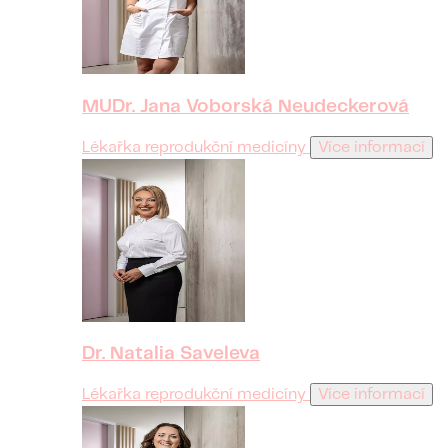
MUDr. Jana Voborská Neudeckerová
Lékařka reprodukční medicíny
Více informací
Dr. Natalia Saveleva
Lékařka reprodukční medicíny
Více informací