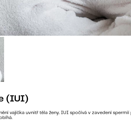
e (IUI)
nění vajíčka uvnitř těla ženy. IUI spočívá v zavedení spermi
obíhá.