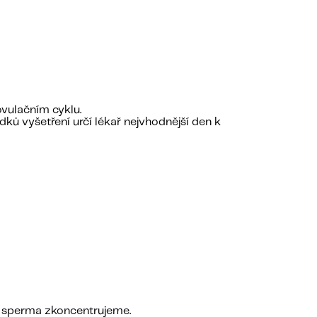
ovulačním cyklu.
ků vyšetření určí lékař nejvhodnější den k
ň sperma zkoncentrujeme.