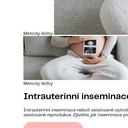
Metody léčby
Metody léčby
Intrauterinní inseminac
Intrauterinní inseminace neboli asistované oplod
asistované reprodukce. Zjistěte, jak inseminace pr