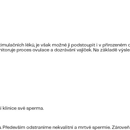
mulačních léků, je však možné ji podstoupit i v přirozeném 
oruje proces ovulace a dozrávání vajíček. Na základě výsled
klinice své sperma.
u. Především odstraníme nekvalitní a mrtvé spermie. Zárove