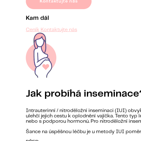
Kontaktujte nás
Kam dál
Ceník
Kontaktujte nás
Jak probíhá inseminace
Intrauterinní / nitroděložní inseminaci (IUI) obvy
ulehčí jejich cestu k oplodnění vajíčka. Tento ty
nebo s podporou hormonů. Pro nitroděložní insemi
Šance na úspěšnou léčbu je u metody IUI poměrn