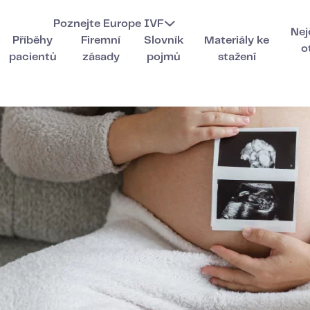
Poznejte Europe IVF
Nej
Příběhy
Firemní
Slovník
Materiály ke
o
pacientů
zásady
pojmů
stažení