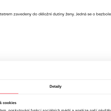
atetrem zavedeny do děložní dutiny ženy. Jedná se o bezb
vním těhotenským testem z krve 14. den po transferu.
e dále léky až do 12. týdne gravidity a objednejte se na ultra
sazujte během 7-10 dnů
g a kontroly u vašeho gynekologa.
ípadě, že užíváte léky, všechny léky vysaďte a po proběhlé m
Detaily
á cookies
klam, poskytování funkcí sociálních médií a analýze naší návšt