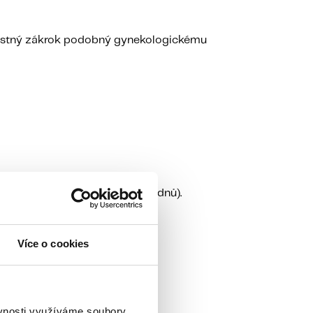
olestný zákrok podobný gynekologickému
zvukové vyšetření (cca za 7-10 dnů).
enstruaci nás kontaktujte.
Více o cookies
ěvnosti využíváme soubory