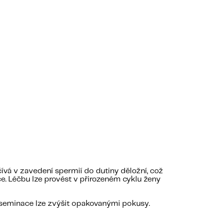
očívá v zavedení spermií do dutiny děložní, což
ce. Léčbu lze provést v přirozeném cyklu ženy
nseminace lze zvýšit opakovanými pokusy.