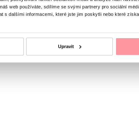
 náš web používáte, sdílíme se svými partnery pro sociální média
 s dalšími informacemi, které jste jim poskytli nebo které získa
s léčbou neplodnosti z velkých center asistované reprodukce
Upravit