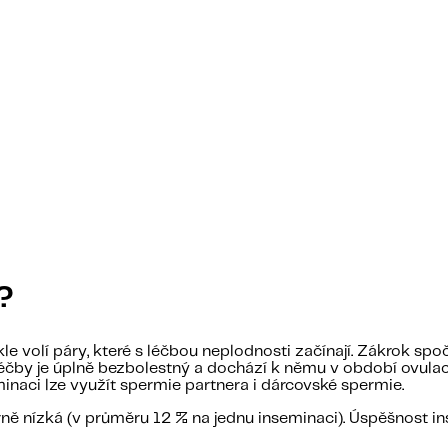
?
kle volí páry, které s léčbou neplodnosti začínají. Zákrok sp
p léčby je úplně bezbolestný a dochází k němu v období ovula
naci lze využít spermie partnera i dárcovské spermie.
ě nízká (v průměru 12 % na jednu inseminaci). Úspěšnost i