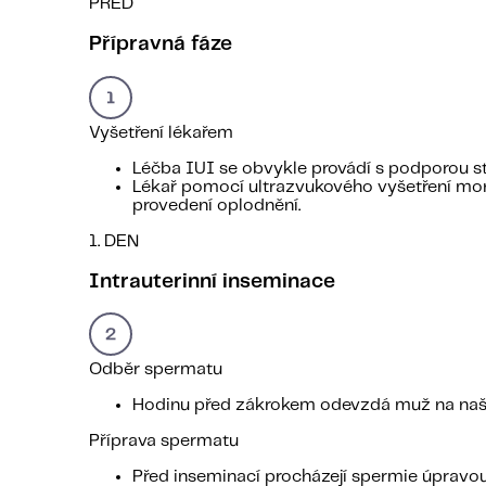
PŘED
Přípravná fáze
Vyšetření lékařem
Léčba IUI se obvykle provádí s podporou sti
Lékař pomocí ultrazvukového vyšetření monit
provedení oplodnění.
1. DEN
Intrauterinní inseminace
Odběr spermatu
Hodinu před zákrokem odevzdá muž na naší 
Příprava spermatu
Před inseminací procházejí spermie úpravo