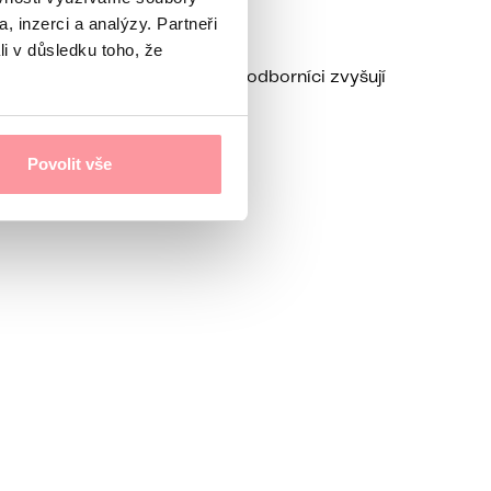
, inzerci a analýzy. Partneři
li v důsledku toho, že
 v ČR i v zahraničí. Zkušení odborníci zvyšují
Povolit vše