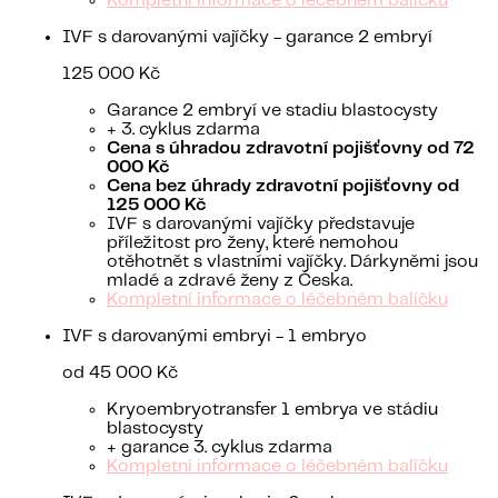
Kompletní informace o léčebném balíčku
IVF s darovanými vajíčky - garance 2 embryí
125 000 Kč
Garance 2 embryí ve stadiu blastocysty
+ 3. cyklus zdarma
Cena s úhradou zdravotní pojišťovny od 72
000 Kč
Cena bez úhrady zdravotní pojišťovny od
125 000 Kč
IVF s darovanými vajíčky představuje
příležitost pro ženy, které nemohou
otěhotnět s vlastními vajíčky. Dárkyněmi jsou
mladé a zdravé ženy z Česka.
Kompletní informace o léčebném balíčku
IVF s darovanými embryi - 1 embryo
od 45 000 Kč
Kryoembryotransfer 1 embrya ve stádiu
blastocysty
+ garance 3. cyklus zdarma
Kompletní informace o léčebném balíčku