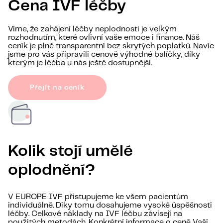
Cena IVF léčby
Víme, že zahájení léčby neplodnosti je velkým
rozhodnutím, které ovlivní vaše emoce i finance. Náš
ceník je plně transparentní bez skrytých poplatků. Navíc
jsme pro vás připravili cenově výhodné balíčky, díky
kterým je léčba u nás ještě dostupnější.
Přejít na ceník
Kolik stojí umělé
oplodnění?
V EUROPE IVF přistupujeme ke všem pacientům
individuálně. Díky tomu dosahujeme vysoké úspěšnosti
léčby. Celkové náklady na IVF léčbu závisejí na
použitých metodách. Konkrétní informace o ceně Vaší