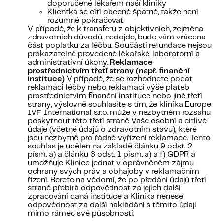
doporučené lékařem naší kliniky
Klientka se cítí obecně špatně, takže není
rozumné pokračovat
V případě, že k transferu z objektivních, zejména
zdravotních důvodů, nedojde, bude vám vrácena
část poplatku za léčbu. Součástí refundace nejsou
prokazatelně provedené lékařské, laboratorní a
administrativní úkony.
Reklamace
prostřednictvím třetí strany (např. finanční
instituce)
V případě, že se rozhodnete podat
reklamaci léčby nebo reklamaci výše plateb
prostřednictvím finanční instituce nebo jiné třetí
strany, výslovně souhlasíte s tím, že klinika Europe
IVF International s.r.o. může v nezbytném rozsahu
poskytnout této třetí straně Vaše osobní a citlivé
údaje (včetně údajů o zdravotním stavu), které
jsou nezbytné pro řádné vyřízení reklamace. Tento
souhlas je udělen na základě článku 9 odst. 2
písm. a) a článku 6 odst. 1 písm. a) a f) GDPR a
umožňuje Klinice jednat v oprávněném zájmu
ochrany svých práv a obhajoby v reklamačním
řízení. Berete na vědomí, že po předání údajů třetí
straně přebírá odpovědnost za jejich další
zpracování daná instituce a Klinika nenese
odpovědnost za další nakládání s těmito údaji
mimo rámec své působnosti.