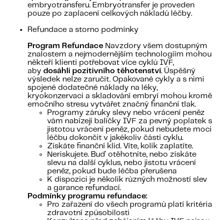
embryotransferu. Embryotransfer je proveden
pouze po zaplacení celkových nákladů léčby.
Refundace a storno podmínky
Program Refundace
Navzdory všem dostupným
znalostem a nejmodernějším technologiím mohou
někteří klienti potřebovat více cyklů IVF,
aby
dosáhli pozitivního těhotenství
. Úspěšný
výsledek nelze zaručit. Opakované cykly a s nimi
spojené dodatečné náklady na léky,
kryokonzervaci a skladování embryí mohou kromě
emočního stresu vytvářet značný finanční tlak.
Programy záruky slevy nebo vrácení peněz
vám nabízejí balíčky IVF za pevný poplatek s
jistotou vrácení peněz, pokud nebudete moci
léčbu dokončit v jakékoliv části cyklu.
Získáte finanční klid. Víte, kolik zaplatíte.
Neriskujete. Buď otěhotníte, nebo získáte
slevu na další cyklus, nebo jistotu vrácení
peněz, pokud bude léčba přerušena
K dispozici je několik různých možností slev
a garance refundací.
Podmínky programu refundace:
Pro zařazení do všech programů platí kritéria
zdravotní způsobilosti