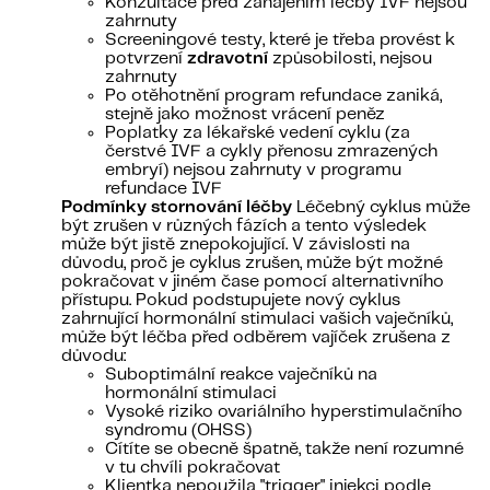
Konzultace před zahájením léčby IVF nejsou
zahrnuty
Screeningové testy, které je třeba provést k
potvrzení
zdravotní
způsobilosti, nejsou
zahrnuty
Po otěhotnění program refundace zaniká,
stejně jako možnost vrácení peněz
Poplatky za lékařské vedení cyklu (za
čerstvé IVF a cykly přenosu zmrazených
embryí) nejsou zahrnuty v programu
refundace IVF
Podmínky stornování léčby
Léčebný cyklus může
být zrušen v různých fázích a tento výsledek
může být jistě znepokojující. V závislosti na
důvodu, proč je cyklus zrušen, může být možné
pokračovat v jiném čase pomocí alternativního
přístupu. Pokud podstupujete nový cyklus
zahrnující hormonální stimulaci vašich vaječníků,
může být léčba před odběrem vajíček zrušena z
důvodu:
Suboptimální reakce vaječníků na
hormonální stimulaci
Vysoké riziko ovariálního hyperstimulačního
syndromu (OHSS)
Cítíte se obecně špatně, takže není rozumné
v tu chvíli pokračovat
Klientka nepoužila "trigger" injekci podle