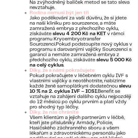
Na zvýhodněný balíček metod se tato sleva
nevztahuje.
Rodina nemusí být jen tři
Jako poděkování za vaši důvěru, že si jdete
na naši kliniku pro sourozence, a máte
zamražená embrya z přechozího cyklu,
získáváte
slevu 4 200 Kč na KET
v rámci
programu Kryoembryotransfer
Sourozenci.Pokud podstoupíte nový cyklus v
programu s darovanými vajíčky Sourozenci s
garancí a nemáte zamražená embrya z
předchozího cyklu, získáváte
slevu 5 000 Kč
na celý cyklus
.
Díky, že s námi pokračujete
Pokud pokračujete v léčebném cyklu IVF s
vlastními vajíčky a neotěhotníte, nabízíme
každé ženě samoplátkyni dodatečnou
slevu
10 % na 2. cyklus IVF – ICSI
.Benefit se
vztahuje na zahájení dalšího cyklu nejpozději
do 12 měsíců po cyklu prvním a platí vždy
pro shodný typ léčby.
Díky, že nás chráníte
Všem klientům a jejich partnerům v léčbě,
kteří jste příslušníky Armády, Policie,
Hasičského záchranného sboru a všem
lékařům a zdravotnickému personálu jako