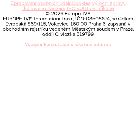
Zpracování osobních údajů
Cookies
Výroční zprávy
tkáňového zařízení
ISO 9001 certifikace
© 2026 Europe IVF
EUROPE IVF International s.r.o., IČO: 08508674, se sídlem
Evropská 859/115, Vokovice, 160 00 Praha 6, zapsaná v
obchodním rejstříku vedeném Městským soudem v Praze,
oddíl C, vložka 319799
Vstupní konzultace s lékařem zdarma