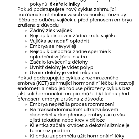
pokynů
lékaře kliniky
Pokud podstupujete nový cyklus zahrnující
hormonální stimulaci vašich vaječníků, může být
léčba po odběru vajíček a před přenosem embrya
zrušena z důvodu:
Žádný zisk vajíček
Nejsou k dispozici žádná zralá vajíčka
Vajíčka se nedaří oplodnit
Embrya se nevyvíjejí
Nejsou k dispozici žádné spermie k
oplodnění vajíček in vitro
Začalo krvácení z dělohy
Uvnitř dělohy je vidět polyp
Uvnitř dělohy je vidět tekutina
Pokud podstupujete cyklus z rozmrazeného
embrya (KET) zahrnující hormonální léčbu k rozvoji
endometria nebo jednoduše přirozený cyklus bez
jakékoli hormonální terapie, může být léčba před
přenosem embrya zrušena z důvodu:
Embrya nepřežila proces rozmrazení
Na transabdominálním ultrazvukovém
skenování v den přenosu embrya se u vás
zjistí tekutina nebo krev v děloze
Klientka začala krvácet a děložní sliznice je
tenčí než předtím
Klientka zapomněla užít hormonální léky