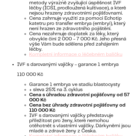
metody výrazně zvyšující úspěšnost IVF
léčby (ICSI, prodloužená kultivace), a které
nejsou hrazeny zdravotními pojišťovnami.
Cena zahrnuje využití za pomoci Echotip
katetru pro transfer embrya (embryí), který
není hrazen ze zdravotního pojištění.
Cena nezahrnuje doplatek za léky, který
obvykle činí 2 000 - 7 000 Kč. Jeho přesná
výše Vám bude sdělena před zahájením
léčby.
Kompletní informace o léčebném balíčku
IVF s darovanými vajíčky - garance 1 embrya
110 000 Kč
Garance 1 embrya ve stadiu blastocysty
+ sleva 25% na 3. cyklus
Cena s úhradou zdravotní pojišťovny od 57
000 Kč
Cena bez úhrady zdravotní pojišťovny od
110 000 Kč
IVF s darovanými vajíčky představuje
příležitost pro ženy, které nemohou
otěhotnět s vlastními vajíčky. Dárkyněmi jsou
mladé a zdravé ženy z Česka.