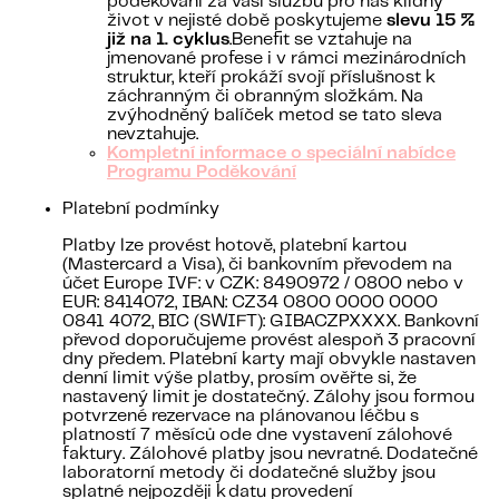
poděkování za vaši službu pro náš klidný
život v nejisté době poskytujeme
slevu 15 %
již na 1. cyklus
.Benefit se vztahuje na
jmenované profese i v rámci mezinárodních
struktur, kteří prokáží svojí příslušnost k
záchranným či obranným složkám. Na
zvýhodněný balíček metod se tato sleva
nevztahuje.
Kompletní informace o speciální nabídce
Programu Poděkování
Platební podmínky
Platby lze provést hotově, platební kartou
(Mastercard a Visa), či bankovním převodem na
účet Europe IVF: v CZK: 8490972 / 0800 nebo v
EUR: 8414072, IBAN: CZ34 0800 0000 0000
0841 4072, BIC (SWIFT): GIBACZPXXXX. Bankovní
převod doporučujeme provést alespoň 3 pracovní
dny předem. Platební karty mají obvykle nastaven
denní limit výše platby, prosím ověřte si, že
nastavený limit je dostatečný. Zálohy jsou formou
potvrzené rezervace na plánovanou léčbu s
platností 7 měsíců ode dne vystavení zálohové
faktury. Zálohové platby jsou nevratné. Dodatečné
laboratorní metody či dodatečné služby jsou
splatné nejpozději k datu provedení