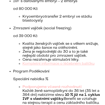
IVF s darovanými embryi - 2 embrya
od 80 000 Kč
Kryoembryotransfer 2 embryí ve stádiu
blastocysty
Zmrazení vajíček (social freezing)
od 39 000 Kč
Kvalita ženských vajíček se s věkem snižuje,
stejně jako šance na otěhotnění.
Žena je nejplodnější do 30 a to je také
nejlepší období pro zmrazení vajíček.
Cena nezahrnuje stimulační léky.
Kompletní informace o léčebném balíčku
Program Poděkování
Speciální nabídka %
Podporujeme včasné rozhodnutí
Každé ženě samoplátkyni do 36 let (35 let a
364 dní) nabízíme slevu
10 % již na 1. cyklus
IVF s vlastními vajíčky
.Benefit se vztahuje
na stejnou terapii a cenu základního balíčku.