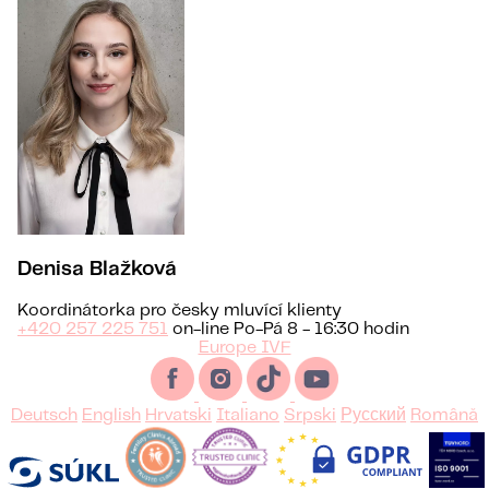
Denisa Blažková
Koordinátorka pro česky mluvící klienty
+420 257 225 751
on-line Po-Pá 8 - 16:30 hodin
Europe IVF
Deutsch
English
Hrvatski
Italiano
Srpski
Русский
Română