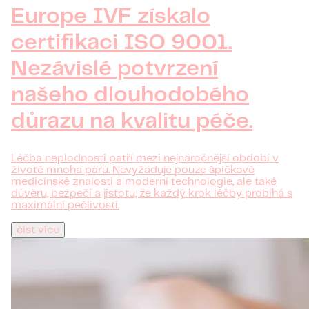
Europe IVF získalo
certifikaci ISO 9001.
Nezávislé potvrzení
našeho dlouhodobého
důrazu na kvalitu péče.
Léčba neplodnosti patří mezi nejnáročnější období v
životě mnoha párů. Nevyžaduje pouze špičkové
medicínské znalosti a moderní technologie, ale také
důvěru, bezpečí a jistotu, že každý krok léčby probíhá s
maximální pečlivostí.
číst více