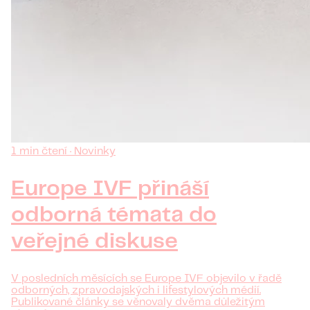
1 min čtení · Novinky
Europe IVF přináší
odborná témata do
veřejné diskuse
V posledních měsících se Europe IVF objevilo v řadě
odborných, zpravodajských i lifestylových médií.
Publikované články se věnovaly dvěma důležitým