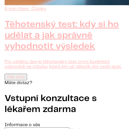
6 min čtení · Články
Těhotenský test: kdy si ho
udělat a jak správně
vyhodnotit výsledek
Pro většinu žen je těhotenský test první konkrétní
odpovědí na otázku, která jim už několik dní nedá spát.
číst více
Máte dotaz?
Vstupní konzultace s
lékařem zdarma
Informace o vás