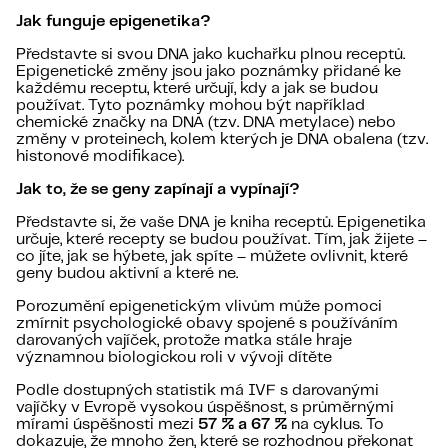
Jak funguje epigenetika?
Představte si svou DNA jako kuchařku plnou receptů.
Epigenetické změny jsou jako poznámky přidané ke
každému receptu, které určují, kdy a jak se budou
používat. Tyto poznámky mohou být například
chemické značky na DNA (tzv. DNA metylace) nebo
změny v proteinech, kolem kterých je DNA obalena (tzv.
histonové modifikace).
Jak to, že se geny zapínají a vypínají?
Představte si, že vaše DNA je kniha receptů. Epigenetika
určuje, které recepty se budou používat. Tím, jak žijete –
co jíte, jak se hýbete, jak spíte – můžete ovlivnit, které
geny budou aktivní a které ne.
Porozumění epigenetickým vlivům může pomoci
zmírnit psychologické obavy spojené s používáním
darovaných vajíček, protože matka stále hraje
významnou biologickou roli v vývoji dítěte​
Podle dostupných statistik má IVF s darovanými
vajíčky v Evropě vysokou úspěšnost, s průměrnými
mírami úspěšnosti mezi
57 % a 67 %
na cyklus. To
dokazuje, že mnoho žen, které se rozhodnou překonat