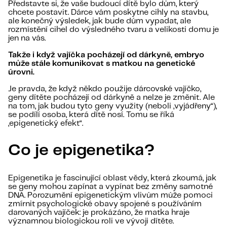
Představte si, že vaše budoucí dítě bylo dům, který
chcete postavit. Dárce vám poskytne cihly na stavbu,
ale konečný výsledek, jak bude dům vypadat, ale
rozmístění cihel do výsledného tvaru a velikosti domu je
jen na vás.
Takže i když vajíčka pocházejí od dárkyně, embryo
může stále komunikovat s matkou na genetické
úrovni.
Je pravda, že když někdo použije dárcovské vajíčko,
geny dítěte pocházejí od dárkyně a nelze je změnit. Ale
na tom, jak budou tyto geny využity (neboli „vyjádřeny“),
se podílí osoba, která dítě nosí. Tomu se říká
„epigenetický efekt“.
Co je epigenetika?
Epigenetika je fascinující oblast vědy, která zkoumá, jak
se geny mohou zapínat a vypínat bez změny samotné
DNA. Porozumění epigenetickým vlivům může pomoci
zmírnit psychologické obavy spojené s používáním
darovaných vajíček: je prokázáno, že matka hraje
významnou biologickou roli ve vývoji dítěte.