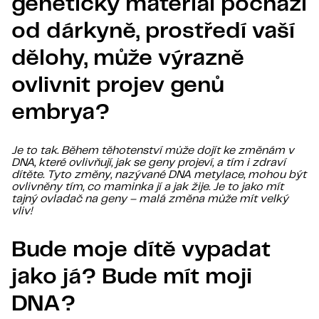
genetický materiál pochází
od dárkyně, prostředí vaší
dělohy, může výrazně
ovlivnit projev genů
embrya?
Je to tak. Během těhotenství může dojít ke změnám v
DNA, které ovlivňují, jak se geny projeví, a tím i zdraví
dítěte. Tyto změny, nazývané DNA metylace, mohou být
ovlivněny tím, co maminka jí a jak žije. Je to jako mít
tajný ovladač na geny – malá změna může mít velký
vliv!
Bude moje dítě vypadat
jako já? Bude mít moji
DNA?