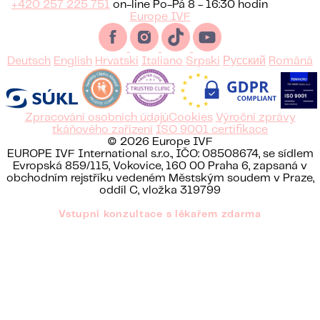
+420 257 225 751
on-line Po-Pá 8 - 16:30 hodin
Europe IVF
Deutsch
English
Hrvatski
Italiano
Srpski
Русский
Română
Zpracování osobních údajů
Cookies
Výroční zprávy
tkáňového zařízení
ISO 9001 certifikace
© 2026 Europe IVF
EUROPE IVF International s.r.o., IČO: 08508674, se sídlem
Evropská 859/115, Vokovice, 160 00 Praha 6, zapsaná v
obchodním rejstříku vedeném Městským soudem v Praze,
oddíl C, vložka 319799
Vstupní konzultace s lékařem zdarma