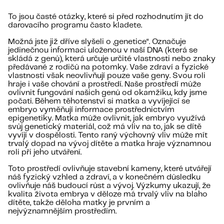
To jsou časté otázky, které si před rozhodnutím jít do
darovacího programu často kladete.
Možná jste již dříve slyšeli o „genetice“. Označuje
jedinečnou informaci uloženou v naší DNA (která se
skládá z genů), která určuje určité vlastnosti nebo znaky
předávané z rodičů na potomky. Vaše zdraví a fyzické
vlastnosti však neovlivňují pouze vaše geny. Svou roli
hraje i vaše chování a prostředí. Naše prostředí může
ovlivnit fungování našich genů od okamžiku, kdy jsme
počati. Během těhotenství si matka a vyvíjející se
embryo vyměňují informace prostřednictvím
epigenetiky. Matka může ovlivnit, jak embryo využívá
svůj genetický materiál, což má vliv na to, jak se dítě
vyvíjí v dospělosti. Tento raný výchovný vliv může mít
trvalý dopad na vývoj dítěte a matka hraje významnou
roli při jeho utváření.
Toto prostředí ovlivňuje stavební kameny, které utvářejí
náš fyzický vzhled a zdraví, a v konečném důsledku
ovlivňuje náš budoucí růst a vývoj. Výzkumy ukazují, že
kvalita života embrya v děloze má trvalý vliv na blaho
dítěte, takže děloha matky je prvním a
nejvýznamnějším prostředím.