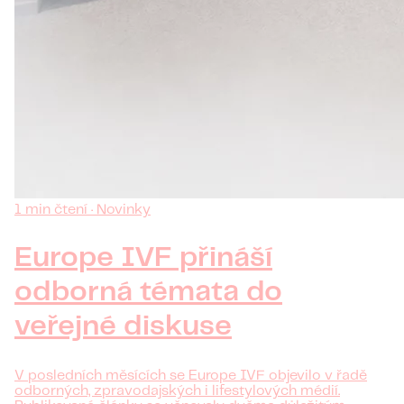
1 min čtení · Novinky
Europe IVF přináší
odborná témata do
veřejné diskuse
V posledních měsících se Europe IVF objevilo v řadě
odborných, zpravodajských i lifestylových médií.