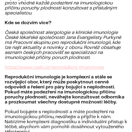
proto vhodné každé podezření na imunologickou
příčinu poruchy plodnosti konzultovat s příslušným
specialistou.
Kde se dozvím více?
Česká společnost alergologie a klinické imunologie
České lékařské společnosti Jana Evangelisty Purkyně
má Pracovní skupinu pro reprodukční imunologii, kde
lze najít aktuality a novinky z oboru. Rovněž obsahuje
seznam českých pracovišť se specializací na
imunologické příčiny poruch plodnosti.
https://www.csaki.cz/reprodukcni-imunologie
Reprodukční imunologie je komplexní a stále se
rozvíjející obor, který může poskytnout cenné
odpovědi a řešení pro páry bojující s neplodností.
Pokud máte podezření na imunologickou příčinu
poruchy plodnosti, neváhejte konzultovat odborníka
a prozkoumat všechny dostupné možnosti léčby.
Pokud bojujete s neplodností a máte podezření na
imunologickou příčinu, neváhejte a přijďte k nám.
Nabízíme komplexní diagnostiku a individuální přístup k
léčbě, abychom vám pomohli dosáhnout vytouženého
těhotenství.