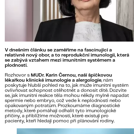
V dnešním článku se zaměříme na fascinující a
relativně nový obor, a to reprodukční imunologii, která
se zabývá vztahem mezi imunitním systémem a
plodností.
Rozhovor s
MUDr. Karin Černou, naší špičkovou
lékařkou klinické imunologie a alergologie
, nám
poskytuje hlubší pohled na to, jak může imunitní systém
ovlivňovat schopnost otěhotnět a donosit dítě. Dozvíte
se, jak imunitní reakce těla mohou někdy mylně napadat
spermie nebo embryo, což vede k neplodnosti nebo
opakovaným potratům. Prozkoumáme diagnostické
metody, které pomáhají odhalit tyto imunologické
příčiny, a přiblížíme možnosti, které existují pro
pacienty, kteří hledají pomoc při plánování rodiny.