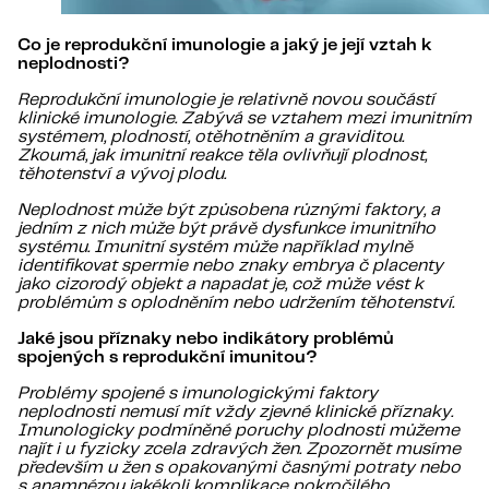
Co je reprodukční imunologie a jaký je její vztah k
neplodnosti?
Reprodukční imunologie je relativně novou součástí
klinické imunologie. Zabývá se vztahem mezi imunitním
systémem, plodností, otěhotněním a graviditou.
Zkoumá, jak imunitní reakce těla ovlivňují plodnost,
těhotenství a vývoj plodu.
Neplodnost může být způsobena různými faktory, a
jedním z nich může být právě dysfunkce imunitního
systému. Imunitní systém může například mylně
identifikovat spermie nebo znaky embrya č placenty
jako cizorodý objekt a napadat je, což může vést k
problémům s oplodněním nebo udržením těhotenství.
Jaké jsou příznaky nebo indikátory problémů
spojených s reprodukční imunitou?
Problémy spojené s imunologickými faktory
neplodnosti nemusí mít vždy zjevné klinické příznaky.
Imunologicky podmíněné poruchy plodnosti můžeme
najít i u fyzicky zcela zdravých žen. Zpozornět musíme
především u žen s opakovanými časnými potraty nebo
s anamnézou jakékoli komplikace pokročilého