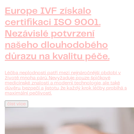
Europe IVF získalo
certifikaci ISO 9001.
Nezávislé potvrzení
našeho dlouhodobého
důrazu na kvalitu péče.
Léčba neplodnosti patří mezi nejnáročnější období v
životě mnoha párů. Nevyžaduje pouze špičkové
medicínské znalosti a moderní technologie, ale také
důvěru, bezpečí a jistotu, že každý krok léčby probíhá s
maximální pečlivostí.
číst více