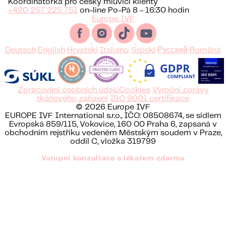
Koordinátorka pro česky mluvící klienty
+420 257 225 751
on-line Po-Pá 8 - 16:30 hodin
Europe IVF
Deutsch
English
Hrvatski
Italiano
Srpski
Русский
Română
Zpracování osobních údajů
Cookies
Výroční zprávy
tkáňového zařízení
ISO 9001 certifikace
© 2026 Europe IVF
EUROPE IVF International s.r.o., IČO: 08508674, se sídlem
Evropská 859/115, Vokovice, 160 00 Praha 6, zapsaná v
obchodním rejstříku vedeném Městským soudem v Praze,
oddíl C, vložka 319799
Vstupní konzultace s lékařem zdarma