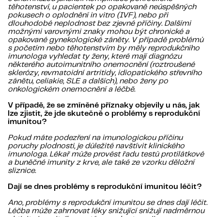
těhotenství, u pacientek po opakovaně neúspěšných
pokusech o oplodnění in vitro (IVF), nebo při
dlouhodobé neplodnost bez zjevné příčiny. Dalšími
možnými varovnými znaky mohou být chronické a
opakované gynekologické záněty. V případě problémů
s početím nebo těhotenstvím by měly reprodukčního
imunologa vyhledat ty ženy, které mají diagnózu
některého autoimunitního onemocnění (roztroušené
sklerózy, revmatoidní artritidy, idiopatického střevního
zánětu, celiakie, SLE a dalších), nebo ženy po
onkologickém onemocnění a léčbě.
V případě, že se zmíněné příznaky objevily u nás, jak
lze zjistit, že jde skutečně o problémy s reprodukční
imunitou?
Pokud máte podezření na imunologickou příčinu
poruchy plodnosti, je důležité navštívit klinického
imunologa. Lékař může provést řadu testů protilátkové
a buněčné imunity z krve, ale také ze vzorku děložní
sliznice.
Dají se dnes problémy s reprodukční imunitou léčit?
Ano, problémy s reprodukční imunitou se dnes dají léčit.
Léčba může zahrnovat léky snižující snižují nadměrnou