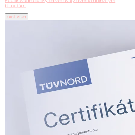
Publikované články se věnovaly dvěma důležitým
tématům.
číst více