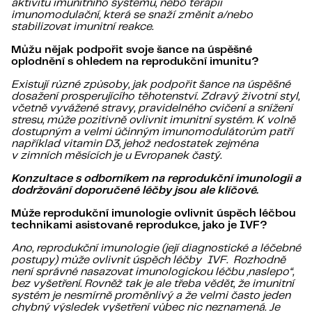
aktivitu imunitního systému, nebo terapii
imunomodulační, která se snaží změnit a/nebo
stabilizovat imunitní reakce.
Můžu nějak podpořit svoje šance na úspěšné
oplodnění s ohledem na reprodukční imunitu?
Existují různé způsoby, jak podpořit šance na úspěšné
dosažení prosperujícího těhotenství. Zdravý životní styl,
včetně vyvážené stravy, pravidelného cvičení a snížení
stresu, může pozitivně ovlivnit imunitní systém. K volně
dostupným a velmi účinným imunomodulátorům patří
například vitamin D3, jehož nedostatek zejména
v zimních měsících je u Evropanek častý.
Konzultace s odborníkem na reprodukční imunologii a
dodržování doporučené léčby jsou ale klíčové.
Může reprodukční imunologie ovlivnit úspěch léčbou
technikami asistované reprodukce, jako je IVF?
Ano, reprodukční imunologie (její diagnostické a léčebné
postupy) může ovlivnit úspěch léčby IVF. Rozhodně
není správné nasazovat imunologickou léčbu „naslepo“,
bez vyšetření. Rovněž tak je ale třeba vědět, že imunitní
systém je nesmírně proměnlivý a že velmi často jeden
chybný výsledek vyšetření vůbec nic neznamená. Je