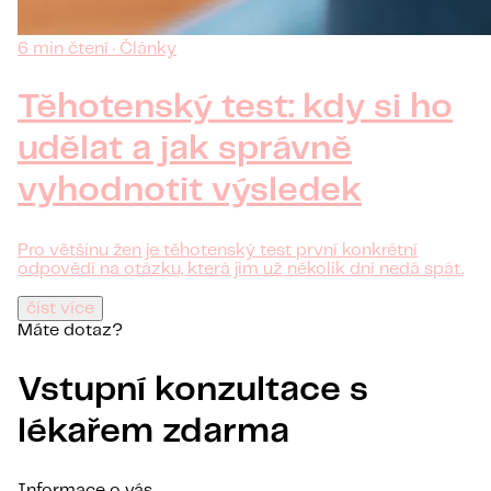
6 min čtení · Články
Těhotenský test: kdy si ho
udělat a jak správně
vyhodnotit výsledek
Pro většinu žen je těhotenský test první konkrétní
odpovědí na otázku, která jim už několik dní nedá spát.
číst více
Máte dotaz?
Vstupní konzultace s
lékařem zdarma
Informace o vás