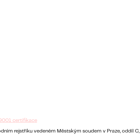
9001 certifikace
hodním rejstříku vedeném Městským soudem v Praze, oddíl C,