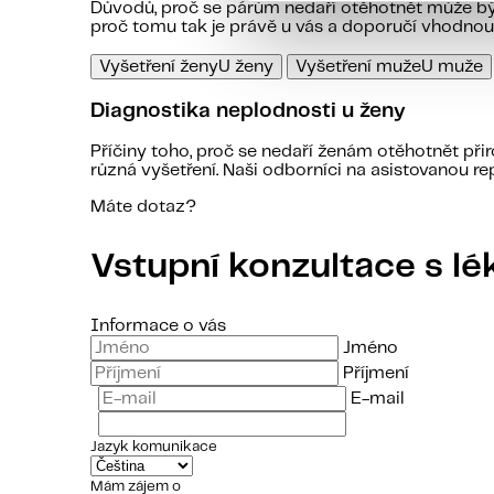
Důvodů, proč se párům nedaří otěhotnět může být 
proč tomu tak je právě u vás a doporučí vhodno
Vyšetření ženy
U ženy
Vyšetření muže
U muže
Diagnostika neplodnosti u ženy
Příčiny toho, proč se nedaří ženám otěhotnět při
různá vyšetření. Naši odborníci na asistovanou r
Máte dotaz?
Vstupní konzultace s l
Informace o vás
Jméno
Příjmení
E-mail
Jazyk komunikace
Mám zájem o