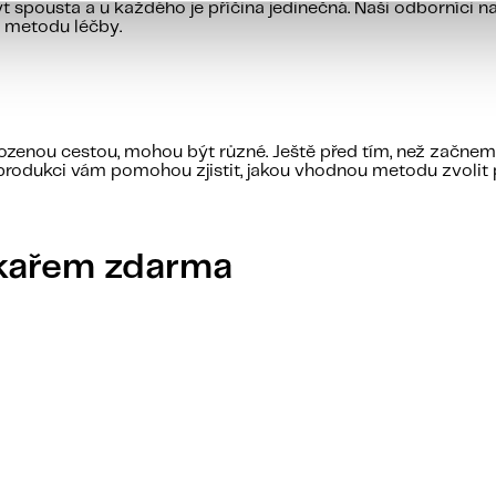
spousta a u každého je příčina jedinečná. Naši odborníci n
u metodu léčby.
rozenou cestou, mohou být různé. Ještě před tím, než začnem
eprodukci vám pomohou zjistit, jakou vhodnou metodu zvolit 
ékařem zdarma