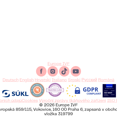
Europe IVF
Deutsch
English
Hrvatski
Italiano
Srpski
Русский
Română
bních údajů
Cookies
Výroční zprávy tkáňového zařízení
ISO 
© 2026 Europe IVF
 Evropská 859/115, Vokovice, 160 00 Praha 6, zapsaná v obc
vložka 319799