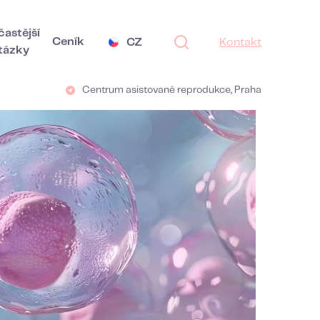
častější
Ceník
CZ
Kontakt
tázky
Centrum asistované reprodukce, Praha