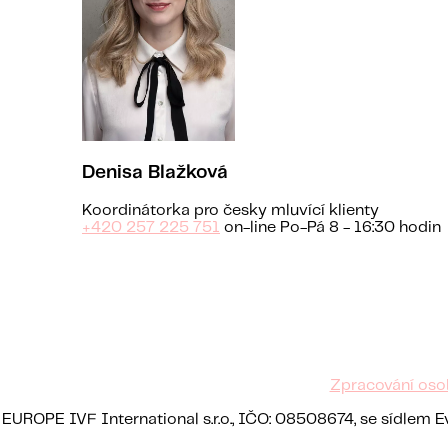
Denisa Blažková
Koordinátorka pro česky mluvící klienty
+420 257 225 751
on-line Po-Pá 8 - 16:30 hodin
Zpracování oso
EUROPE IVF International s.r.o., IČO: 08508674, se sídlem