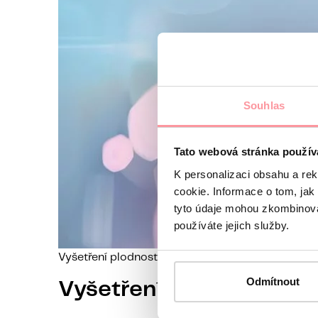
Souhlas
Tato webová stránka použív
K personalizaci obsahu a re
cookie. Informace o tom, jak
tyto údaje mohou zkombinovat
používáte jejich služby.
Vyšetření plodnosti
Odmítnout
Vyšetření ženské neplo