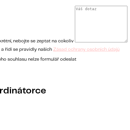
étní, nebojte se zeptat na cokoliv
 řídí se pravidly našich
Zásad ochrany osobních údajů
ho souhlasu nelze formulář odeslat
rdinátorce