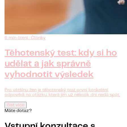
6 min čtení · Články
Těhotenský test: kdy si ho
udělat a jak správně
vyhodnotit výsledek
Pro většinu žen je těhotenský test první konkrétní
odpovědí na otázku, která jim už několik dní nedá spát.
číst více
Máte dotaz?
Vstupní konzultace s