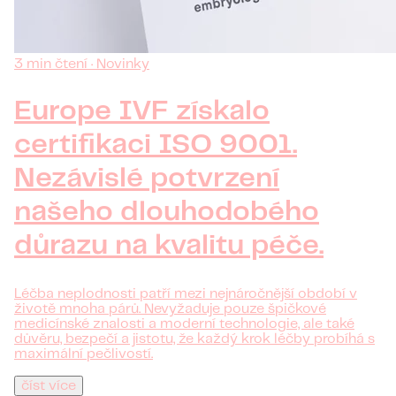
3 min čtení · Novinky
Europe IVF získalo
certifikaci ISO 9001.
Nezávislé potvrzení
našeho dlouhodobého
důrazu na kvalitu péče.
Léčba neplodnosti patří mezi nejnáročnější období v
životě mnoha párů. Nevyžaduje pouze špičkové
medicínské znalosti a moderní technologie, ale také
důvěru, bezpečí a jistotu, že každý krok léčby probíhá s
maximální pečlivostí.
číst více