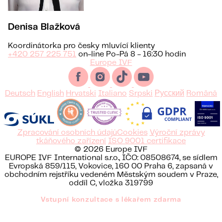
Denisa Blažková
Koordinátorka pro česky mluvící klienty
+420 257 225 751
on-line Po-Pá 8 - 16:30 hodin
Europe IVF
Deutsch
English
Hrvatski
Italiano
Srpski
Русский
Română
Zpracování osobních údajů
Cookies
Výroční zprávy
tkáňového zařízení
ISO 9001 certifikace
© 2026 Europe IVF
EUROPE IVF International s.r.o., IČO: 08508674, se sídlem
Evropská 859/115, Vokovice, 160 00 Praha 6, zapsaná v
obchodním rejstříku vedeném Městským soudem v Praze,
oddíl C, vložka 319799
Vstupní konzultace s lékařem zdarma