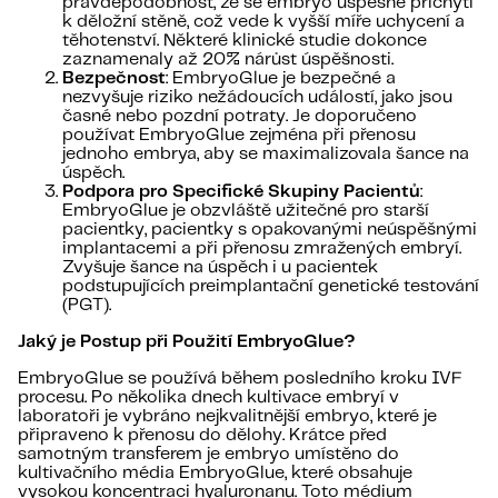
pravděpodobnost, že se embryo úspěšně přichytí
k děložní stěně, což vede k vyšší míře uchycení a
těhotenství. Některé klinické studie dokonce
zaznamenaly až 20% nárůst úspěšnosti.
Bezpečnost
: EmbryoGlue je bezpečné a
nezvyšuje riziko nežádoucích událostí, jako jsou
časné nebo pozdní potraty. Je doporučeno
používat EmbryoGlue zejména při přenosu
jednoho embrya, aby se maximalizovala šance na
úspěch.
Podpora pro Specifické Skupiny Pacientů
:
EmbryoGlue je obzvláště užitečné pro starší
pacientky, pacientky s opakovanými neúspěšnými
implantacemi a při přenosu zmražených embryí.
Zvyšuje šance na úspěch i u pacientek
podstupujících preimplantační genetické testování
(PGT).
Jaký je Postup při Použití EmbryoGlue?
EmbryoGlue se používá během posledního kroku IVF
procesu. Po několika dnech kultivace embryí v
laboratoři je vybráno nejkvalitnější embryo, které je
připraveno k přenosu do dělohy. Krátce před
samotným transferem je embryo umístěno do
kultivačního média EmbryoGlue, které obsahuje
vysokou koncentraci hyaluronanu. Toto médium