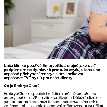
Naše klinika používá EmbryoGlue, stejně jako další
podpůrné metody, hlavně proto, že zvyšuje šance na
úspěšné přichycení embrya a tím i celkovou
úspěšnost IVF cyklů pro naše klienty.
Co je EmbryoGlue?
EmbryoGlue je speciální médium určené pro přenos
embryí během IVF (in vitro fertilizace). Děložní sliznice
(endometrium) prochází během menstruačního cyklu
změnami, aby se stala receptivní (připravenou) na přijetí