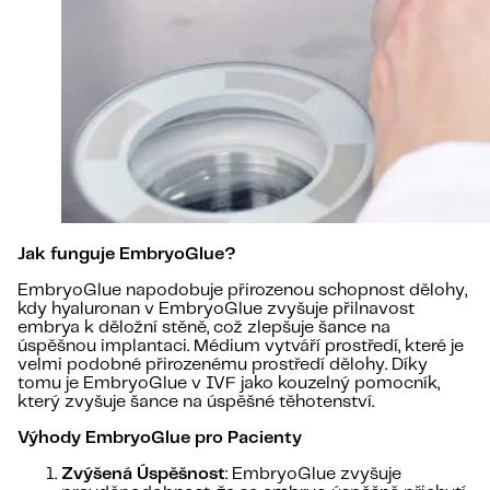
Jak funguje EmbryoGlue?
EmbryoGlue napodobuje přirozenou schopnost dělohy,
kdy hyaluronan v EmbryoGlue zvyšuje přilnavost
embrya k děložní stěně, což zlepšuje šance na
úspěšnou implantaci. Médium vytváří prostředí, které je
velmi podobné přirozenému prostředí dělohy. Díky
tomu je EmbryoGlue v IVF jako kouzelný pomocník,
který zvyšuje šance na úspěšné těhotenství.
Výhody EmbryoGlue pro Pacienty
Zvýšená Úspěšnost
: EmbryoGlue zvyšuje