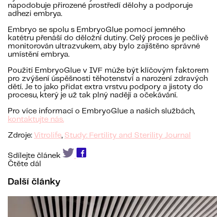
napodobuje přirozené prostředí dělohy a podporuje
adhezi embrya.
Embryo se spolu s EmbryoGlue pomocí jemného
katétru přenáší do děložní dutiny. Celý proces je pečlivě
monitorován ultrazvukem, aby bylo zajištěno správné
umístění embrya.
Použití EmbryoGlue v IVF může být klíčovým faktorem
pro zvýšení úspěšnosti těhotenství a narození zdravých
dětí. Je to jako přidat extra vrstvu podpory a jistoty do
procesu, který je už tak plný nadějí a očekávání.
Pro více informací o EmbryoGlue a našich službách,
kontaktujte nás.
Zdroje:
Vitrolife
,
Study: Fertility and Sterility Journal
Sdílejte článek
Čtěte dál
Další články