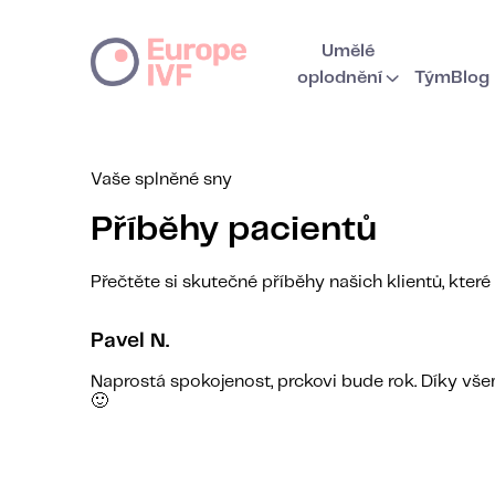
Umělé
oplodnění
Tým
Blog
Vaše splněné sny
Příběhy pacientů
Přečtěte si skutečné příběhy našich klientů, kter
Pavel N.
Naprostá spokojenost, prckovi bude rok. Díky vš
🙂