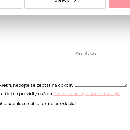
Upravit
étní, nebojte se zeptat na cokoliv
 řídí se pravidly našich
Zásad ochrany osobních údajů
ho souhlasu nelze formulář odeslat