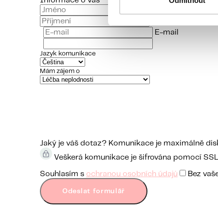
Odmítnout
Informace o vás
Jméno
Příjmení
E-mail
Jazyk komunikace
Mám zájem o
Jaký je váš dotaz?
Komunikace je maximálně diskr
Veškerá komunikace je šifrována pomocí SSL a
Souhlasím s
ochranou osobních údajů
Bez vaše
Odeslat formulář