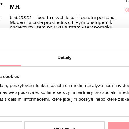
T
t.
M.H.
S
a
6. 6. 2022 – Jsou tu skvělí lékaři i ostatní personál.
.
Moderní a čisté prostředí s citlivým přístupem k
pacientům. Jsem po OPU a zatím vše v pořádku.
Detaily
á cookies
klam, poskytování funkcí sociálních médií a analýze naší návšt
 náš web používáte, sdílíme se svými partnery pro sociální média
ana
6
Strana
7
Strana
8
Další »
 s dalšími informacemi, které jste jim poskytli nebo které získa
ékařem zdarma