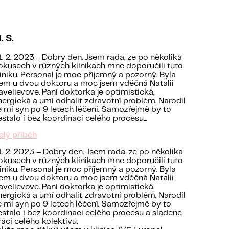
. S.
1. 2. 2023 - Dobry den. Jsem rada, ze po několika
okusech v různých klinikach mne doporučili tuto
liniku. Personal je moc příjemný a pozorný. Byla
sem u dvou doktoru a moc jsem vděčná Natalii
avelievove. Paní doktorka je optimistická,
nergická a umí odhalit zdravotní problém. Narodil
e mi syn po 9 letech léčení. Samozřejmě by to
estalo i bez koordinaci celého procesu...
elý příběh
1. 2. 2023 – Dobry den. Jsem rada, ze po několika
okusech v různých klinikach mne doporučili tuto
liniku. Personal je moc příjemný a pozorný. Byla
sem u dvou doktoru a moc jsem vděčná Natalii
avelievove. Paní doktorka je optimistická,
nergická a umí odhalit zdravotní problém. Narodil
e mi syn po 9 letech léčení. Samozřejmě by to
estalo i bez koordinaci celého procesu a sladene
ráci celého kolektivu.