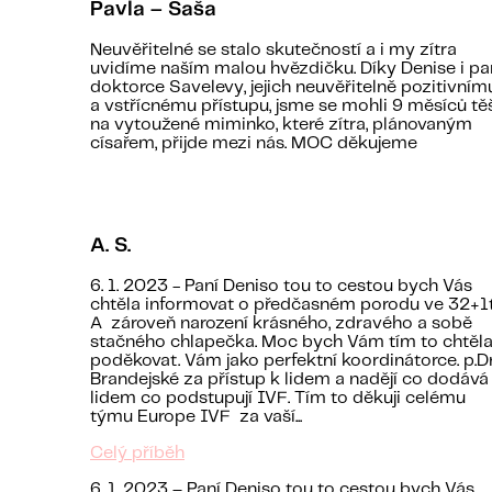
Pavla – Saša
Neuvěřitelné se stalo skutečností a i my zítra
uvidíme naším malou hvězdičku. Díky Denise i pa
doktorce Savelevy, jejich neuvěřitelně pozitivním
a vstřícnému přístupu, jsme se mohli 9 měsíců těš
na vytoužené miminko, které zítra, plánovaným
císařem, přijde mezi nás. MOC děkujeme
A. S.
6. 1. 2023 - Paní Deniso tou to cestou bych Vás
chtěla informovat o předčasném porodu ve 32+1t
A zároveň narození krásného, zdravého a sobě
stačného chlapečka. Moc bych Vám tím to chtěl
poděkovat. Vám jako perfektní koordinátorce. p.Dr
Brandejské za přístup k lidem a nadějí co dodává
lidem co podstupují IVF. Tím to děkuji celému
týmu Europe IVF za vaší...
Celý příběh
6. 1. 2023 – Paní Deniso tou to cestou bych Vás