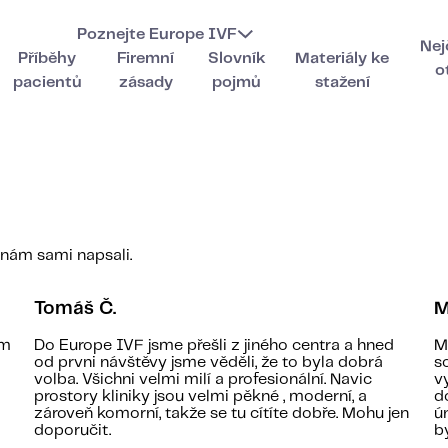
Poznejte Europe IVF
Nej
Příběhy
Firemní
Slovník
Materiály ke
o
pacientů
zásady
pojmů
stažení
é nám sami napsali.
Tomáš Č.
M
em
Do Europe IVF jsme přešli z jiného centra a hned
M
od prvni návštěvy jsme věděli, že to byla dobrá
s
volba. Všichni velmi milí a profesionální. Navic
v
prostory kliniky jsou velmi pěkné , moderní, a
d
zároveň komorní, takže se tu cítíte dobře. Mohu jen
ú
doporučit.
b