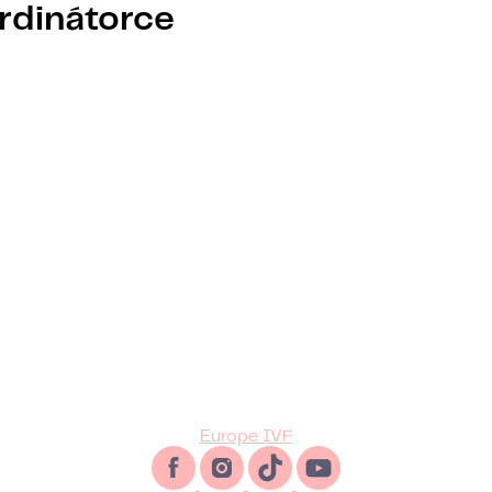
rdinátorce
Europe IVF