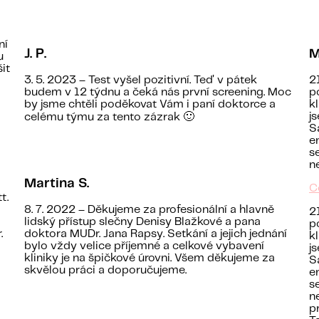
ní
J. P.
M
u
it
3. 5. 2023 – Test vyšel pozitivní. Teď v pátek
2
budem v 12 týdnu a čeká nás první screening. Moc
p
by jsme chtěli poděkovat Vám i paní doktorce a
k
j
celému týmu za tento zázrak 🙂
S
e
s
n
Martina S.
C
t.
8. 7. 2022 – Děkujeme za profesionální a hlavně
2
a
lidský přístup slečny Denisy Blažkové a pana
p
.
doktora MUDr. Jana Rapsy. Setkání a jejich jednání
k
bylo vždy velice příjemné a celkové vybavení
j
kliniky je na špičkové úrovni. Všem děkujeme za
S
skvělou práci a doporučujeme.
e
s
n
p