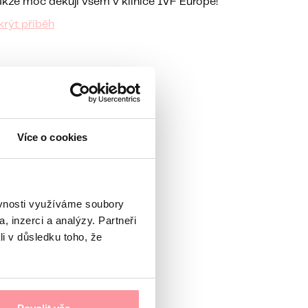
akže moc děkuji všem v klinice IVF Europe!
krýt příběh
Více o cookies
ěvnosti využíváme soubory
, inzerci a analýzy. Partneři
li v důsledku toho, že