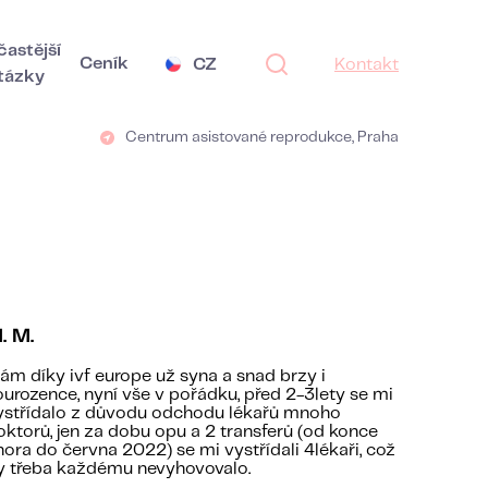
častější
Ceník
CZ
Kontakt
tázky
Centrum asistované reprodukce, Praha
. M.
ám díky ivf europe už syna a snad brzy i
ourozence, nyní vše v pořádku, před 2-3lety se mi
ystřídalo z důvodu odchodu lékařů mnoho
oktorů, jen za dobu opu a 2 transferů (od konce
nora do června 2022) se mi vystřídali 4lékaři, což
y třeba každému nevyhovovalo.