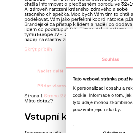
chtěla informovat o předčasném porodu ve 32+1t
A zároveň narození krásného, zdravého a sobě
stačného chlapečka. Moc bych Vám tím to chtěl
poděkovat. Vám jako perfektní koordinátorce. p.Dr
Brandejské za přístup k lidem a nadějí co dodává
lidem co podstupují IVF. Tím to děkuji celému
týmu Europe IVF za vaší práci a dáváte lidem
nadějí na šťastný život.
Skrýt příběh
Souhlas
Načíst další
Tato webová stránka použív
Přidat vlastní příběh
K personalizaci obsahu a re
cookie. Informace o tom, jak
Strana
1
Strana
2
Strana
3
Strana
4
Strana
5
Str
Máte dotaz?
tyto údaje mohou zkombinovat
používáte jejich služby.
Vstupní konzultace s l