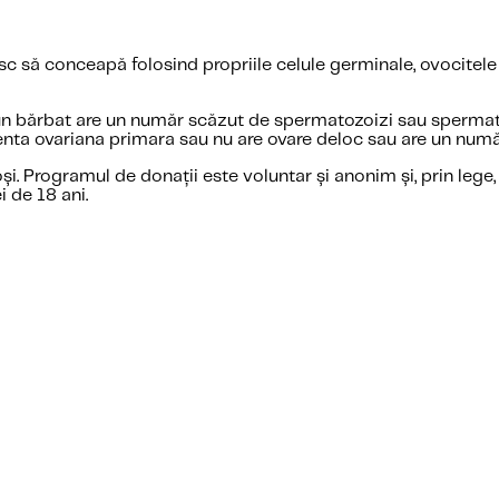
c să conceapă folosind propriile celule germinale, ovocitel
n bărbat are un număr scăzut de spermatozoizi sau spermatoz
cienta ovariana primara sau nu are ovare deloc sau are un numă
oși. Programul de donații este voluntar și anonim și, prin lege,
i de 18 ani.