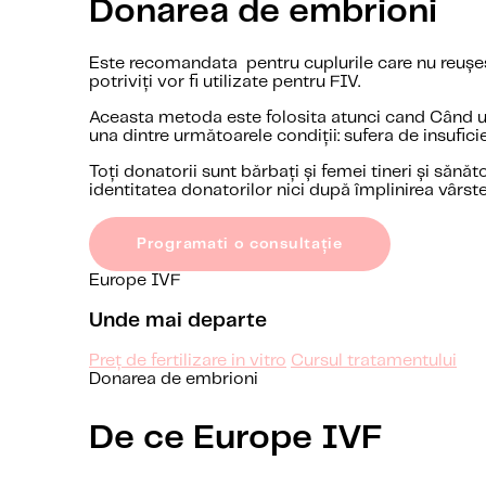
Donarea de embrioni
Este recomandata pentru cuplurile care nu reușes
potriviți vor fi utilizate pentru FIV.
Aceasta metoda este folosita atunci cand Când u
una dintre următoarele condiții: sufera de insufi
Toți donatorii sunt bărbați și femei tineri și sănăt
identitatea donatorilor nici după împlinirea vârste
Programati o consultație
Europe IVF
Unde mai departe
Preț de fertilizare in vitro
Cursul tratamentului
Donarea de embrioni
De ce Europe IVF