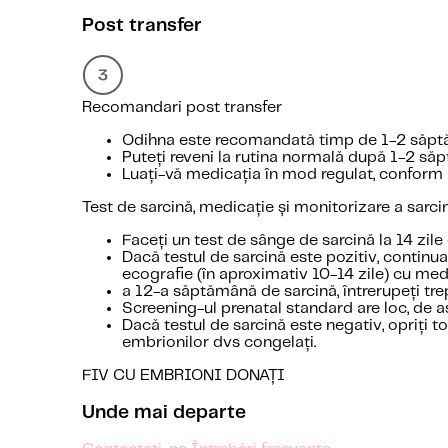
Post transfer
Recomandari post transfer
Odihna este recomandată timp de 1-2 săptămân
Puteți reveni la rutina normală după 1-2 săp
Luați-vă medicația în mod regulat, conform in
Test de sarcină, medicație și monitorizare a sarcin
Faceți un test de sânge de sarcină la 14 zile
Dacă testul de sarcină este pozitiv, contin
ecografie (în aproximativ 10-14 zile) cu med
a 12-a săptămână de sarcină, întrerupeți tr
Screening-ul prenatal standard are loc, de 
Dacă testul de sarcină este negativ, opriți 
embrionilor dvs congelați.
FIV CU EMBRIONI DONAȚI
Unde mai departe