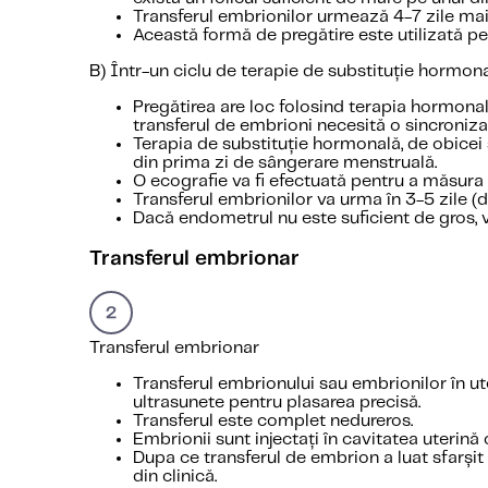
Transferul embrionilor urmează 4-7 zile mai t
Această formă de pregătire este utilizată pe
B) Într-un ciclu de terapie de substituție hormo
Pregătirea are loc folosind terapia hormonal
transferul de embrioni necesită o sincroniza
Terapia de substituție hormonală, de obicei
din prima zi de sângerare menstruală.
O ecografie va fi efectuată pentru a măsura 
Transferul embrionilor va urma în 3-5 zile (d
Dacă endometrul nu este suficient de gros, v
Transferul embrionar
Transferul embrionar
Transferul embrionului sau embrionilor în ute
ultrasunete pentru plasarea precisă.
Transferul este complet nedureros.
Embrionii sunt injectați în cavitatea uterină
Dupa ce transferul de embrion a luat sfarșit
din clinică.