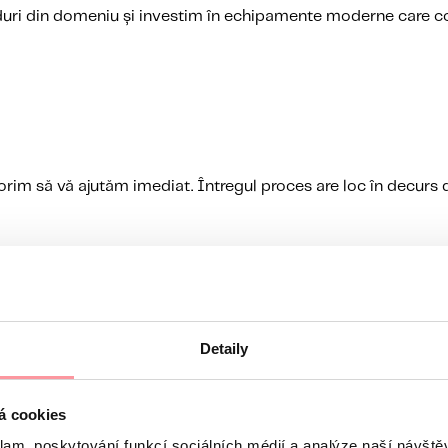
uri din domeniu și investim în echipamente moderne care con
im să vă ajutăm imediat. Întregul proces are loc în decurs d
Detaily
á cookies
klam, poskytování funkcí sociálních médií a analýze naší návšt