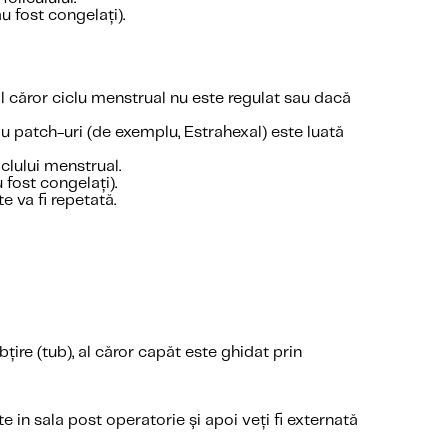
u fost congelați).
l căror ciclu menstrual nu este regulat sau dacă
u patch-uri (de exemplu, Estrahexal) este luată
clului menstrual.
 fost congelați).
 va fi repetată.
țire (tub), al căror capăt este ghidat prin
in sala post operatorie și apoi veți fi externată