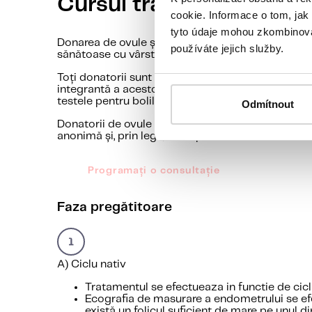
Cursul tratamentului
cookie. Informace o tom, jak
tyto údaje mohou zkombinovat
Donarea de ovule și spermă este legală în Republic
používáte jejich služby.
sănătoase cu vârste cuprinse între 18 și 32 de ani
Toți donatorii sunt supuși unor examinări medical
integrantă a acestor examinări, care reduce proba
testele pentru bolile cu transmitere sexuală (HIV, h
Odmítnout
Donatorii de ovule și spermatozoizi sunt selecta
anonimă și, prin lege, un copil născut în acest fel
Programați o consultație
Faza pregătitoare
A) Ciclu nativ
Tratamentul se efectueaza in functie de ciclu
Ecografia de masurare a endometrului se efe
există un folicul suficient de mare pe unul di