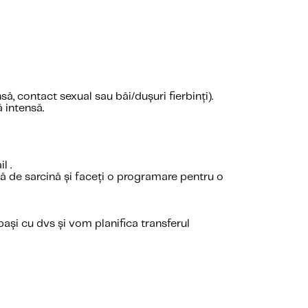
, contact sexual sau băi/dușuri fierbinți).
 intensă.
l .
ă de sarcină și faceți o programare pentru o
ași cu dvs și vom planifica transferul