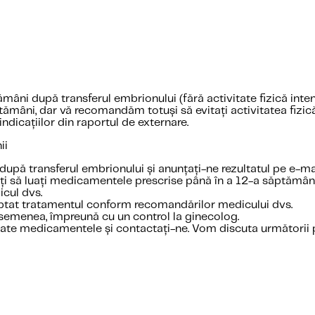
i după transferul embrionului (fără activitate fizică intensă
tămâni, dar vă recomandăm totuși să evitați activitatea fizică
dicațiilor din raportul de externare.
ii
 după transferul embrionului și anunțați-ne rezultatul pe e-mai
uați să luați medicamentele prescrise până în a 12-a săptămân
icul dvs.
eptat tratamentul conform recomandărilor medicului dvs.
asemenea, împreună cu un control la ginecolog.
toate medicamentele și contactați-ne. Vom discuta următorii p