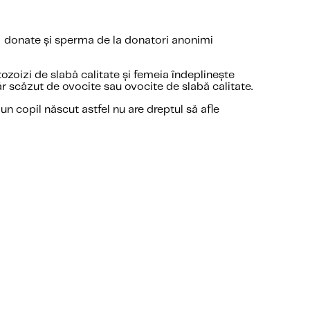
e donate și sperma de la donatori anonimi
oizi de slabă calitate și femeia îndeplinește
r scăzut de ovocite sau ovocite de slabă calitate.
 un copil născut astfel nu are dreptul să afle