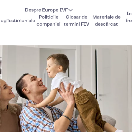
Despre Europe IVF
În
Politicile
Glosar de
Materiale de
log
Testimoniale
fr
companiei
termini FIV
descărcat