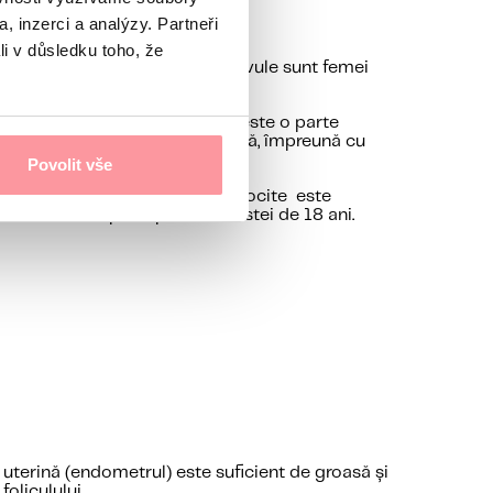
, inzerci a analýzy. Partneři
li v důsledku toho, že
ților de stat. Donatoarele de ovule sunt femei
 între 18 și 40 de ani.
Testarea genetică (screening) este o parte
le, cât și la donatorii de spermă, împreună cu
Povolit vše
omun. Donarea de sperma sau ovocite este
e ovul nici după împlinirea vârstei de 18 ani.
uterină (endometrul) este suficient de groasă și
oliculului.