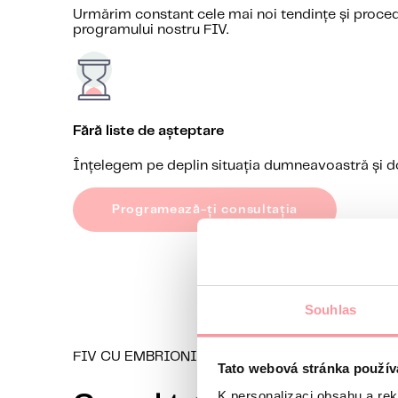
Urmărim constant cele mai noi tendințe și proced
programului nostru FIV.
Fără liste de așteptare
Înțelegem pe deplin situația dumneavoastră și dor
Programează-ți consultația
Souhlas
FIV CU EMBRIONI DONAȚI
Tato webová stránka použív
K personalizaci obsahu a re