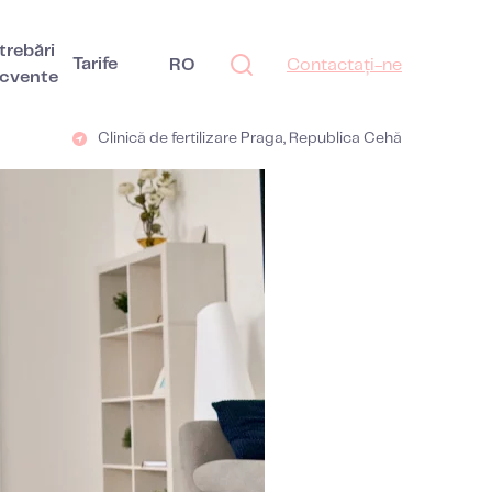
trebări
Tarife
RO
Contactați-ne
ecvente
Clinică de fertilizare Praga, Republica Cehă