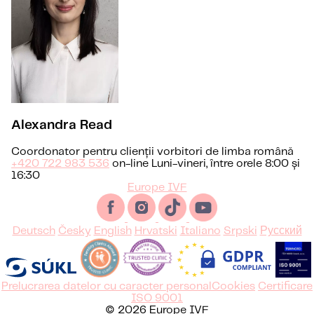
Alexandra Read
Coordonator pentru clienții vorbitori de limba română
+420 722 983 536
on-line Luni-vineri, între orele 8:00 și
16:30
Europe IVF
Deutsch
Česky
English
Hrvatski
Italiano
Srpski
Русский
Prelucrarea datelor cu caracter personal
Cookies
Certificare
ISO 9001
© 2026 Europe IVF