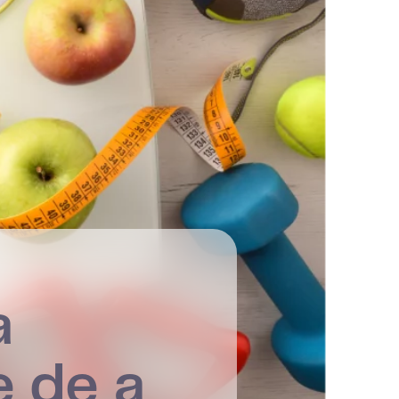
a
e de a