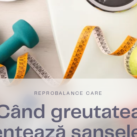
REPROBALANCE CARE
Când greutate
ențează șansel