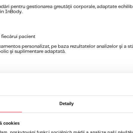
ări pentru gestionarea greutății corporale, adaptate echilibrulu
in InBody.
iecărui pacient
amentos personalizat, pe baza rezultatelor analizelor și a st
olic și suplimentare adaptată.
Detaily
fertilitate
á cookies
al și starea metabolică pot influența semnificativ șansele de 
ntegrat, care ia în considerare toți acești factori.
klam, poskytování funkcí sociálních médií a analýze naší návšt