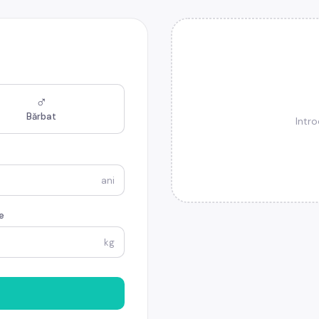
♂
Bărbat
Intro
ani
e
kg