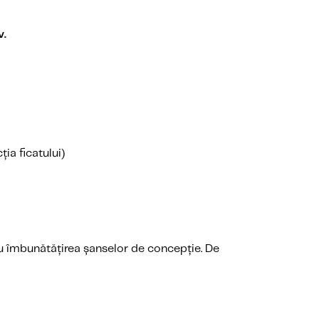
v.
ia ficatului)
tru îmbunătățirea șanselor de concepție. De