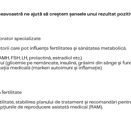
avoastră ne ajută să creștem șansele unui rezultat poziti
borator specializate
orii care pot influența fertilitatea și sănătatea metabolică.
MH, FSH, LH, prolactină, estradiol etc.)
 (glicemie pe nemâncate, insulină, grăsimi din sânge și funcț
cația medicală (markeri autoimuni și inflamație)
fertilitate
rtilitate, stabilirea planului de tratament și recomandări pen
opțiunile de reproducere asistată medical (RAM).