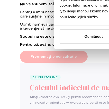
Nu vă spunem „schimbați ceva și reveniți mai târ
cookie. Informace o tom, jak
tyto údaje mohou zkombinovat
Pentru a îmbunătăți rezultatele tratamentului în
care susține în mod natural medicina reproductiv
používáte jejich služby.
Combinăm evaluarea medicală detaliată, un plan de
intervenție să fie durabilă și să aducă beneficii cl
Odmítnout
Scopul nu este o soluție rapidă, ci crearea celo
Pentru că, având o abordare completă a întregii
Programați o consultație
CALCULATOR IMC
Calculul indicelui de 
Aflați valoarea dvs. IMC și primiți recomandări ada
un indicator orientativ — evaluarea precisă este 