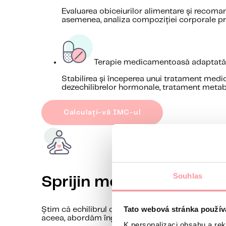
Evaluarea obiceiurilor alimentare și recomand
asemenea, analiza compoziției corporale pr
Terapie medicamentoasă adaptată f
Stabilirea și începerea unui tratament medic
dezechilibrelor hormonale, tratament metab
Calculați-vă IMC-ul
Souhlas
Sprijin metabolic pentru 
Tato webová stránka použív
Știm că echilibrul organismului, echilibrul hormon
aceea, abordăm îngrijirea pacienților într-un mod i
K personalizaci obsahu a re