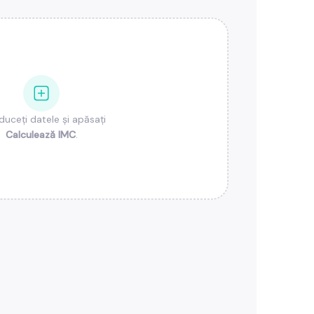
duceți datele și apăsați
Calculează IMC
.