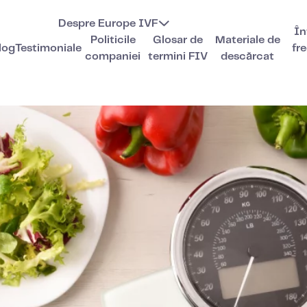
Despre Europe IVF
În
Politicile
Glosar de
Materiale de
log
Testimoniale
fr
companiei
termini FIV
descărcat