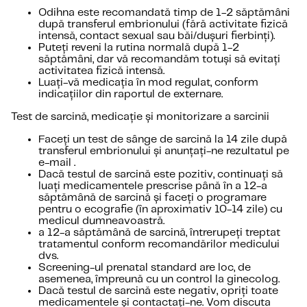
Odihna este recomandată timp de 1-2 săptămâni
după transferul embrionului (fără activitate fizică
intensă, contact sexual sau băi/dușuri fierbinți).
Puteți reveni la rutina normală după 1-2
săptămâni, dar vă recomandăm totuși să evitați
activitatea fizică intensă.
Luați-vă medicația în mod regulat, conform
indicațiilor din raportul de externare.
Test de sarcină, medicație și monitorizare a sarcinii
Faceți un test de sânge de sarcină la 14 zile după
transferul embrionului și anunțați-ne rezultatul pe
e-mail .
Dacă testul de sarcină este pozitiv, continuați să
luați medicamentele prescrise până în a 12-a
săptămână de sarcină și faceți o programare
pentru o ecografie (în aproximativ 10-14 zile) cu
medicul dumneavoastră.
a 12-a săptămână de sarcină, întrerupeți treptat
tratamentul conform recomandărilor medicului
dvs.
Screening-ul prenatal standard are loc, de
asemenea, împreună cu un control la ginecolog.
Dacă testul de sarcină este negativ, opriți toate
medicamentele și contactați-ne. Vom discuta