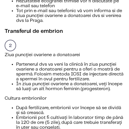
Rezultatele ecografiei trimise vor fi discutate pe
e-mail sau telefon
Tot prin e-mail sau telefonic vă vom informa si de
ziua puncției ovariene a donatoarei dvs si venirea
dvs la Praga.
Transferul de embrion
Ziua puncției ovariene a donatoarei
Partenerul dvs va veni la clinică în ziua puncției
ovariene a donatoarei pentru a oferi o mostră de
spermă. Folosim metoda ICSI de injectare directă
a spermei în ovul pentru fertilizare.
În ziua puncției ovariene a donatoarei, veți începe
să luați un alt hormon feminin (progesteron).
Cultura embrionilor
După fertilizare, embrionii vor începe să se dividă
și să crească.
Embrionii pot fi cultivați în laborator timp de până
la 120 de ore (5 zile), după care trebuie transferați
în uter sau congelați.