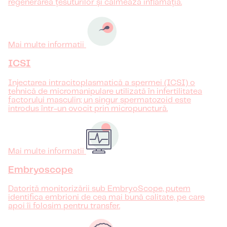
regenerarea țesuturilor și calmează inflamația.
Mai multe informatii
ICSI
Injectarea intracitoplasmatică a spermei (ICSI) o
tehnică de micromanipulare utilizată în infertilitatea
factorului masculin; un singur spermatozoid este
introdus într-un ovocit prin micropunctură.
Mai multe informatii
Embryoscope
Datorită monitorizării sub EmbryoScope, putem
identifica embrioni de cea mai bună calitate, pe care
apoi îi folosim pentru transfer.