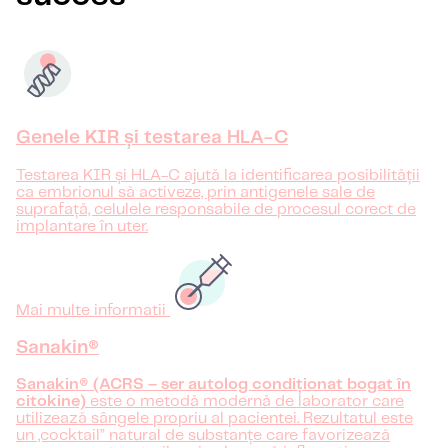
Genele KIR și testarea HLA-C
Testarea KIR și HLA-C ajută la identificarea posibilității
ca embrionul să activeze, prin antigenele sale de
suprafață, celulele responsabile de procesul corect de
implantare în uter.
Mai multe informatii
Sanakin®
Sanakin® (ACRS – ser autolog condiționat bogat în
citokine)
este o metodă modernă de laborator care
utilizează sângele propriu al pacientei. Rezultatul este
un „cocktail” natural de substanțe care favorizează