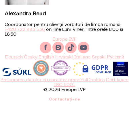
Alexandra Read
Coordonator pentru clienții vorbitori de limba română
+420 722 983 536
on-line Luni-vineri, între orele 8:00 și
16:30
Europe IVF
Deutsch
Česky
English
Hrvatski
Italiano
Srpski
Русский
Prelucrarea datelor cu caracter personal
Cookies
Certificare
ISO 9001
© 2026 Europe IVF
Contactați-ne