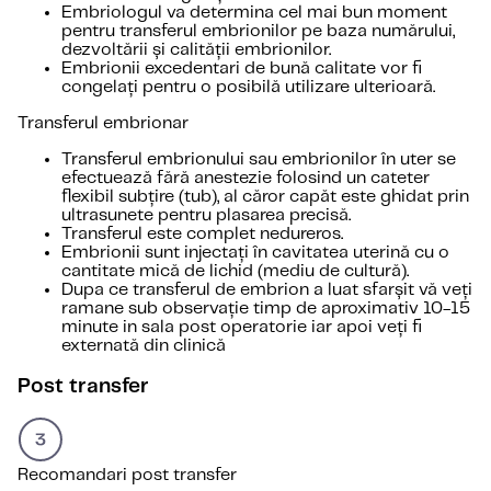
Embriologul va determina cel mai bun moment
pentru transferul embrionilor pe baza numărului,
dezvoltării și calității embrionilor.
Embrionii excedentari de bună calitate vor fi
congelați pentru o posibilă utilizare ulterioară.
Transferul embrionar
Transferul embrionului sau embrionilor în uter se
efectuează fără anestezie folosind un cateter
flexibil subțire (tub), al căror capăt este ghidat prin
ultrasunete pentru plasarea precisă.
Transferul este complet nedureros.
Embrionii sunt injectați în cavitatea uterină cu o
cantitate mică de lichid (mediu de cultură).
Dupa ce transferul de embrion a luat sfarșit vă veți
ramane sub observație timp de aproximativ 10-15
minute in sala post operatorie iar apoi veți fi
externată din clinică
Post transfer
Recomandari post transfer