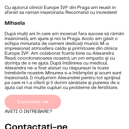
Cu ajutorul clinicii Europe IVF din Praga am reusit in
sfarsit sa raman insarcinata. Recomand cu incredere!
Mihaela
După mulți ani în care am incercat fara succes să rămân
însărcinată, am ajuns și noi la Praga. Acolo am găsit o
echipa minunata de oameni dedicați muncii. M-a
impresionat atmosfera calda și primitoare din clinica
Europe IVF. Am colaborat foarte bine cu Alexandra
Read, coordonatoarea noastră, un om empatic și cu
dorința de a ne ajuta. După întâlnirea cu medicul,
Alexandra ne-a fost alaturi cu răspunsuri la toate
întrebările noastre. Minunea s-a întâmplat și acum sunt
însărcinată. Ii mulțumim Alexandrei pentru tot sprijinul
pe care ni l-a oferit și îi dorim sănătate și puterea de a
ajuta cat mai multe cupluri cu probleme de fertilitate.
Contactați-ne
AVETI O INTREBARE?
Contactați-ne