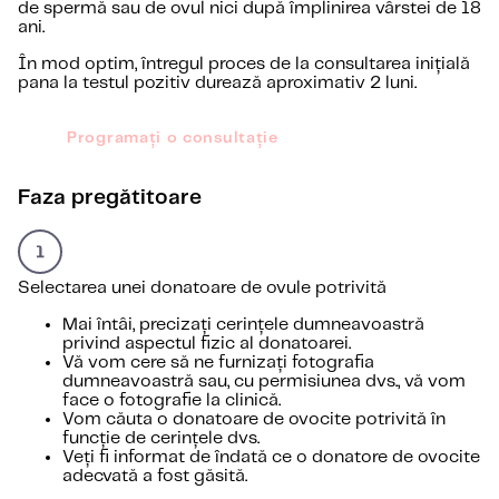
de spermă sau de ovul nici după împlinirea vârstei de 18
ani.
În mod optim, întregul proces de la consultarea inițială
pana la testul pozitiv durează aproximativ 2 luni.
Programați o consultație
Faza pregătitoare
Selectarea unei donatoare de ovule potrivită
Mai întâi, precizați cerințele dumneavoastră
privind aspectul fizic al donatoarei.
Vă vom cere să ne furnizați fotografia
dumneavoastră sau, cu permisiunea dvs., vă vom
face o fotografie la clinică.
Vom căuta o donatoare de ovocite potrivită în
funcție de cerințele dvs.
Veți fi informat de îndată ce o donatore de ovocite
adecvată a fost găsită.