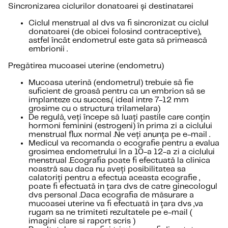
Sincronizarea ciclurilor donatoarei și destinatarei
Ciclul menstrual al dvs va fi sincronizat cu ciclul
donatoarei (de obicei folosind contraceptive),
astfel încât endometrul este gata să primească
embrionii .
Pregătirea mucoasei uterine (endometru)
Mucoasa uterină (endometrul) trebuie să fie
suficient de groasă pentru ca un embrion să se
implanteze cu succes.( ideal intre 7-12 mm
grosime cu o structura trilamelara)
De regulă, veți începe să luați pastile care conțin
hormoni feminini (estrogeni) în prima zi a ciclului
menstrual flux normal .Ne veți anunța pe e-mail .
Medicul va recomanda o ecografie pentru a evalua
grosimea endometrului în a 10-a 12-a zi a ciclului
menstrual .Ecografia poate fi efectuată la clinica
noastră sau daca nu aveți posibilitatea sa
calatoriți pentru a efectua aceasta ecografie ,
poate fi efectuată in țara dvs de catre ginecologul
dvs personal .Daca ecografia de măsurare a
mucoasei uterine va fi efectuată in țara dvs ,va
rugam sa ne trimiteti rezultatele pe e-mail (
imagini clare si raport scris )