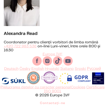
Alexandra Read
Coordonator pentru clienții vorbitori de limba română
+420 722 983 536
on-line Luni-vineri, între orele 8:00 și
16:30
Europe IVF
Deutsch
Česky
English
Hrvatski
Italiano
Srpski
Русский
Prelucrarea datelor cu caracter personal
Cookies
Certificare
ISO 9001
© 2026 Europe IVF
Contactați-ne