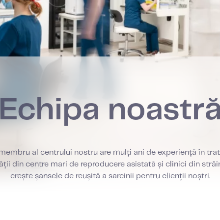
Echipa noastr
membru al centrului nostru are mulți ani de experiență în tr
ității din centre mari de reproducere asistată și clinici din străi
crește șansele de reușită a sarcinii pentru clienții noștri.