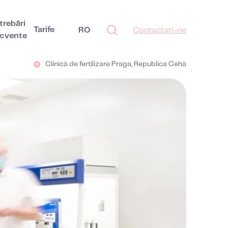
trebări
Tarife
RO
Contactați-ne
ecvente
Clinică de fertilizare Praga, Republica Cehă