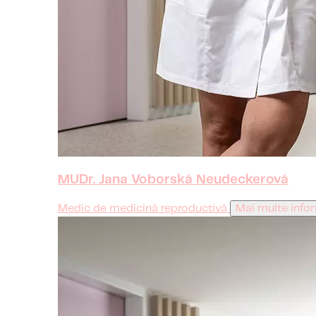
MUDr. Jana Voborská Neudeckerová
Medic de medicină reproductivă
Mai multe infor