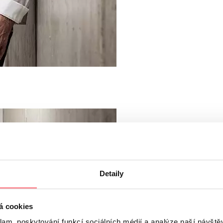
Detaily
á cookies
klam, poskytování funkcí sociálních médií a analýze naší návšt