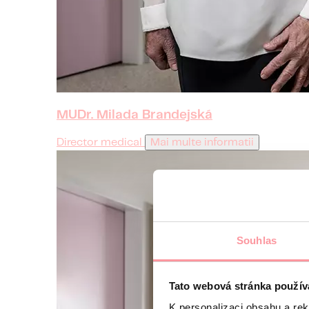
MUDr. Milada Brandejská
Director medical
Mai multe informatii
Souhlas
Tato webová stránka použív
K personalizaci obsahu a re