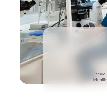
Fiecare 
infertil