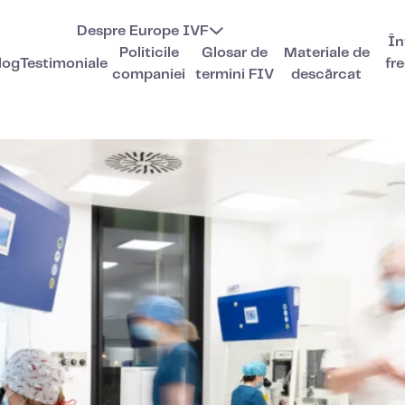
Despre Europe IVF
În
Politicile
Glosar de
Materiale de
log
Testimoniale
fr
companiei
termini FIV
descărcat