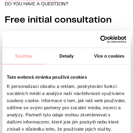
DO YOU HAVE A QUESTION?
Free initial consultation
Information about you
Name
Surname
Souhlas
Detaily
Více o cookies
E-mail
Preferred language
Tato webová stránka používá cookies
Interest in
K personalizaci obsahu a reklam, poskytování funkcí
What’s your question?
All communication is as discreet
sociálních médií a analýze naší návštěvnosti využíváme
as possible, don't be afraid to ask us anything
soubory cookie. Informace o tom, jak náš web používáte,
sdílíme se svými partnery pro sociální média, inzerci a
analýzy. Partneři tyto údaje mohou zkombinovat s
dalšími informacemi, které jste jim poskytli nebo které
získali v důsledku toho, že používáte jejich služby.