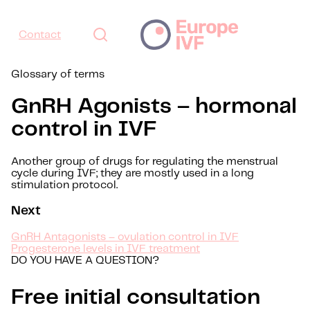
Contact
Glossary of terms
GnRH Agonists – hormonal
control in IVF
Another group of drugs for regulating the menstrual
cycle during IVF; they are mostly used in a long
stimulation protocol.
Next
GnRH Antagonists – ovulation control in IVF
Progesterone levels in IVF treatment
DO YOU HAVE A QUESTION?
Free initial consultation