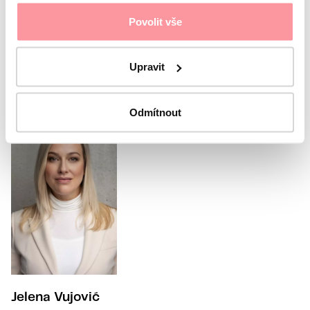
submitted without your consent
Povolit vše
Submit
Upravit
Or call our coordinator
Odmítnout
Jelena Vujović