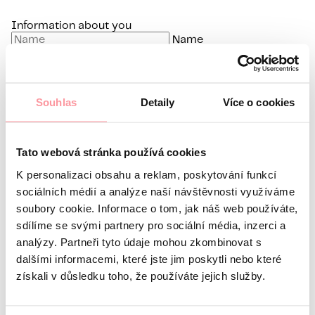
Information about you
Name
Surname
E-mail
Souhlas
Detaily
Více o cookies
Preferred language
Interest in
Tato webová stránka používá cookies
What’s your question?
All communication is as discreet
as possible, don't be afraid to ask us anything
K personalizaci obsahu a reklam, poskytování funkcí
sociálních médií a analýze naší návštěvnosti využíváme
soubory cookie. Informace o tom, jak náš web používáte,
sdílíme se svými partnery pro sociální média, inzerci a
analýzy. Partneři tyto údaje mohou zkombinovat s
dalšími informacemi, které jste jim poskytli nebo které
získali v důsledku toho, že používáte jejich služby.
All communication is encrypted using SSL and
governed by our
Privacy policy
I agree with the
Privacy Policy
The form cannot be