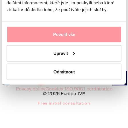
dalšími informacemi, které jste jim poskytli nebo které
získali v důsledku toho, že používáte jejich služby.
Povolit vše
Europe IVF
Upravit
Deutsch
Česky
Hrvatski
Italiano
Srpski
Русский
Română
Odmítnout
Privacy policy
Cookies
ISO 9001 certification
© 2026 Europe IVF
Free initial consultation