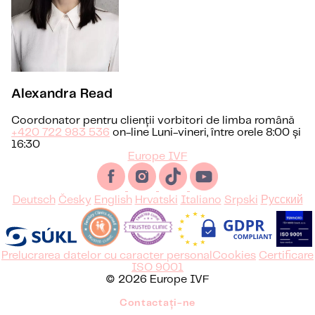
Alexandra Read
Coordonator pentru clienții vorbitori de limba română
+420 722 983 536
on-line Luni-vineri, între orele 8:00 și
16:30
Europe IVF
Deutsch
Česky
English
Hrvatski
Italiano
Srpski
Русский
Prelucrarea datelor cu caracter personal
Cookies
Certificare
ISO 9001
© 2026 Europe IVF
Contactați-ne