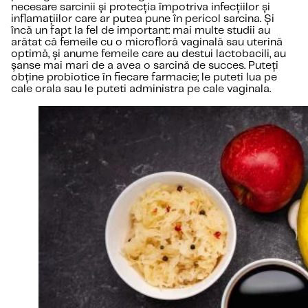
necesare sarcinii și protecția împotriva infecțiilor și
inflamațiilor care ar putea pune în pericol sarcina. Și
încă un fapt la fel de important: mai multe studii au
arătat că femeile cu o microfloră vaginală sau uterină
optimă, și anume femeile care au destui lactobacili, au
șanse mai mari de a avea o sarcină de succes. Puteți
obține probiotice în fiecare farmacie; le puteti lua pe
cale orala sau le puteti administra pe cale vaginala.