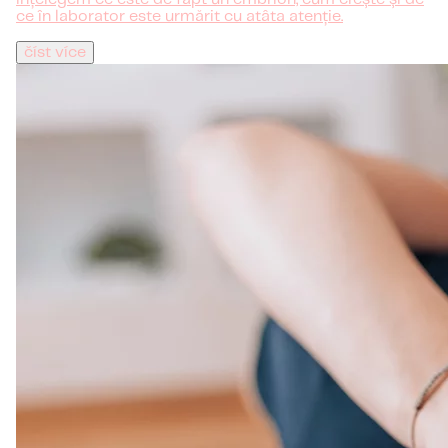
ce în laborator este urmărit cu atâta atenție.
číst více