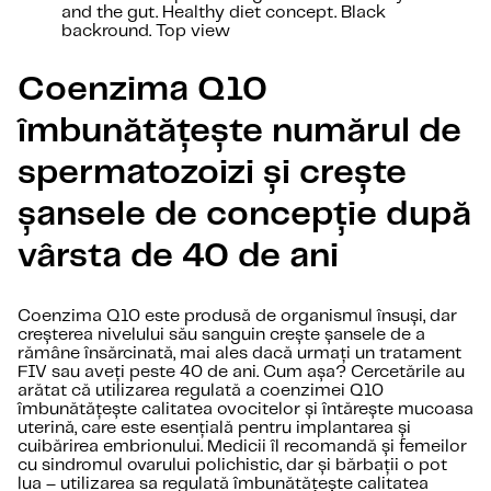
and the gut. Healthy diet concept. Black
backround. Top view
Coenzima Q10
îmbunătățește numărul de
spermatozoizi și crește
șansele de concepție după
vârsta de 40 de ani
Coenzima Q10 este produsă de organismul însuși, dar
creșterea nivelului său sanguin crește șansele de a
rămâne însărcinată, mai ales dacă urmați un tratament
FIV sau aveți peste 40 de ani. Cum așa? Cercetările au
arătat că utilizarea regulată a coenzimei Q10
îmbunătățește calitatea ovocitelor și întărește mucoasa
uterină, care este esențială pentru implantarea și
cuibărirea embrionului. Medicii îl recomandă și femeilor
cu sindromul ovarului polichistic, dar și bărbații o pot
lua – utilizarea sa regulată îmbunătățește calitatea