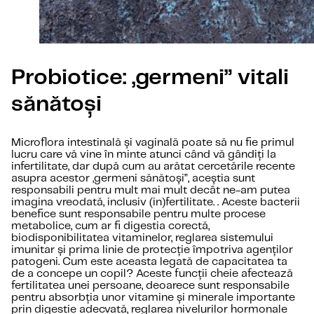
Probiotice: „germeni” vitali
sănătoși
Microflora intestinală și vaginală poate să nu fie primul
lucru care vă vine în minte atunci când vă gândiți la
infertilitate, dar după cum au arătat cercetările recente
asupra acestor „germeni sănătoși”, aceștia sunt
responsabili pentru mult mai mult decât ne-am putea
imagina vreodată, inclusiv (in)fertilitate. . Aceste bacterii
benefice sunt responsabile pentru multe procese
metabolice, cum ar fi digestia corectă,
biodisponibilitatea vitaminelor, reglarea sistemului
imunitar și prima linie de protecție împotriva agenților
patogeni. Cum este aceasta legată de capacitatea ta
de a concepe un copil? Aceste funcții cheie afectează
fertilitatea unei persoane, deoarece sunt responsabile
pentru absorbția unor vitamine și minerale importante
prin digestie adecvată, reglarea nivelurilor hormonale