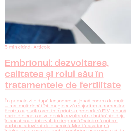
5 min citind · Articole
Embrionul: dezvoltarea,
calitatea și rolul său în
tratamentele de fertilitate
În primele zile după fecundare se joacă enorm de mult
— mai mult decât își imaginează majoritatea oamenilor.
Pentru cuplurile care trec printr-o procedură FIV, o bună
parte din ceea ce va decide rezultatul se hotărăște deja
în acest scurt interval de timp, încă înainte să putem
vorbi cu adevărat de o sarcină. Merită, așadar, să
înțelegem ce este de fapt un embrion, cum crește și de