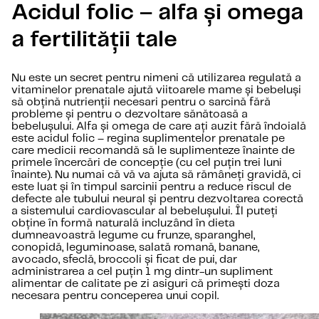
Acidul folic – alfa și omega
a fertilității tale
Nu este un secret pentru nimeni că utilizarea regulată a
vitaminelor prenatale ajută viitoarele mame și bebeluși
să obțină nutrienții necesari pentru o sarcină fără
probleme și pentru o dezvoltare sănătoasă a
bebelușului. Alfa și omega de care ați auzit fără îndoială
este acidul folic – regina suplimentelor prenatale pe
care medicii recomandă să le suplimenteze înainte de
primele încercări de concepție (cu cel puțin trei luni
înainte). Nu numai că vă va ajuta să rămâneți gravidă, ci
este luat și în timpul sarcinii pentru a reduce riscul de
defecte ale tubului neural și pentru dezvoltarea corectă
a sistemului cardiovascular al bebelușului. Îl puteți
obține în formă naturală incluzând în dieta
dumneavoastră legume cu frunze, sparanghel,
conopidă, leguminoase, salată romană, banane,
avocado, sfeclă, broccoli și ficat de pui, dar
administrarea a cel puțin 1 mg dintr-un supliment
alimentar de calitate pe zi asiguri că primești doza
necesara pentru conceperea unui copil.