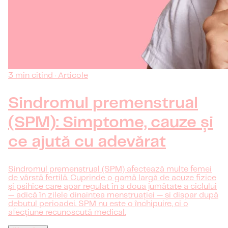
3 min citind · Articole
Sindromul premenstrual
(SPM): Simptome, cauze și
ce ajută cu adevărat
Sindromul premenstrual (SPM) afectează multe femei
de vârstă fertilă. Cuprinde o gamă largă de acuze fizice
și psihice care apar regulat în a doua jumătate a ciclului
— adică în zilele dinaintea menstruației — și dispar după
debutul perioadei. SPM nu este o închipuire, ci o
afecțiune recunoscută medical.