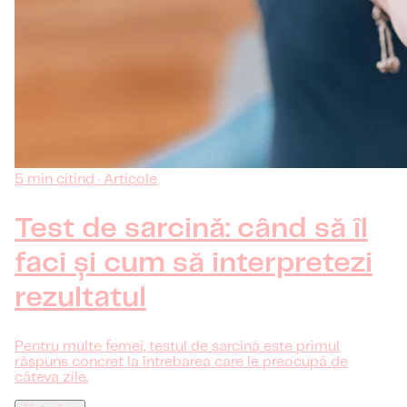
5 min citind · Articole
Test de sarcină: când să îl
faci și cum să interpretezi
rezultatul
Pentru multe femei, testul de sarcină este primul
răspuns concret la întrebarea care le preocupă de
câteva zile.