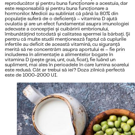
reproducător și pentru buna funcționare a acestuia, dar
este responsabilă și pentru buna funcționare a
hormonilor. Medicii au subliniat că până la 80% din
populație suferă de o deficiență – vitamina D ajută
ovulatia și are un efect fundamental asupra imunologiei
adecvate a concepției și cuibăririi embrionului,
îmbunătățind totodată și calitatea spermei la bărbați. Și
pentru că multe studii menționează faptul că cuplurile
infertile au deficit de această vitamină, cu siguranță
merită să ne concentrăm asupra aportului ei – fie prin
includerea în alimentație a alimentelor bogate în
vitamina D (pește gras, unt, ouă, ficat), fie luând un
supliment, mai ales în perioadele în care lumina soarelui
este redusă. Cât ar trebui să iei? Doza zilnică perfectă
este de 1000-2000 UI.