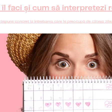
îl faci și cum să interpretezi 
răspuns concret la întrebarea care le preocupă de câteva zile.