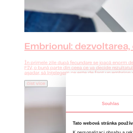
Embrionul: dezvoltarea, c
În primele zile după fecundare se joacă enorm de
FIV, o bună parte din ceea ce va decide rezultatul
așadar, să înțelegem ce este de fapt un embrion, c
číst více
Souhlas
Tato webová stránka použív
K personalizaci obsahu a re