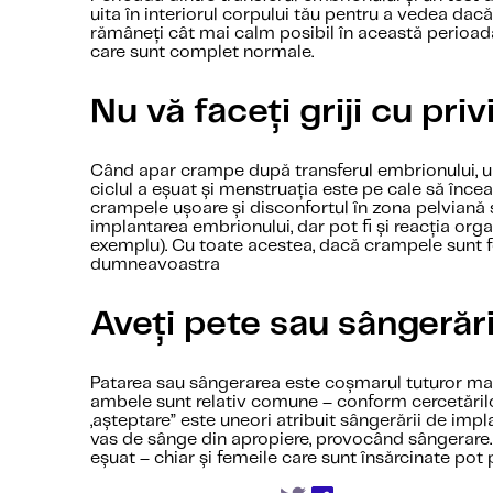
uita în interiorul corpului tău pentru a vedea dac
rămâneți cât mai calm posibil în această perioad
care sunt complet normale.
Nu vă faceți griji cu pr
Când apar crampe după transferul embrionului, un g
ciclul a eșuat și menstruația este pe cale să înce
crampele ușoare și disconfortul în zona pelviană
implantarea embrionului, dar pot fi și reacția org
exemplu). Cu toate acestea, dacă crampele sunt fo
dumneavoastra
Aveți pete sau sângerăr
Patarea sau sângerarea este coșmarul tuturor mam
ambele sunt relativ comune – conform cercetărilor
„așteptare” este uneori atribuit sângerării de imp
vas de sânge din apropiere, provocând sângerare
eșuat – chiar și femeile care sunt însărcinate po