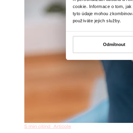
cookie. Informace o tom, jak
tyto údaje mohou zkombinovat
používáte jejich služby.
Odmítnout
5 min citind · Articole