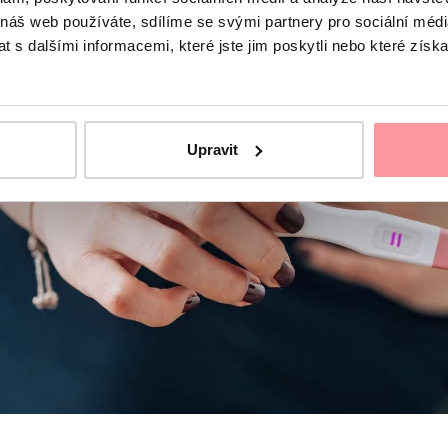
 náš web používáte, sdílíme se svými partnery pro sociální média
 s dalšími informacemi, které jste jim poskytli nebo které získa
Upravit