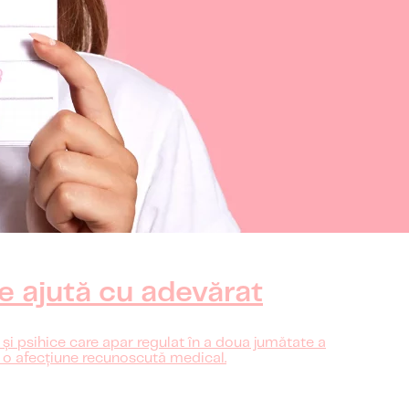
e ajută cu adevărat
i psihice care apar regulat în a doua jumătate a
ci o afecțiune recunoscută medical.