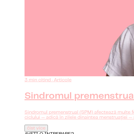
3 min citind · Articole
Sindromul premenstrual
Sindromul premenstrual (SPM) afectează multe feme
ciclului — adică în zilele dinaintea menstruației 
číst více