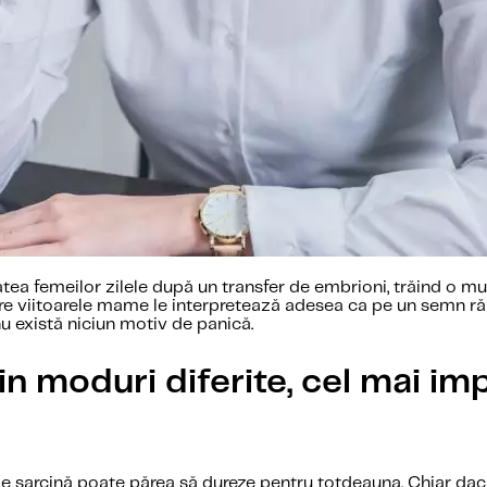
tea femeilor zilele după un transfer de embrioni, trăind o mu
re viitoarele mame le interpretează adesea ca pe un semn ră
nu există niciun motiv de panică.
n moduri diferite, cel mai im
 de sarcină poate părea să dureze pentru totdeauna. Chiar dac