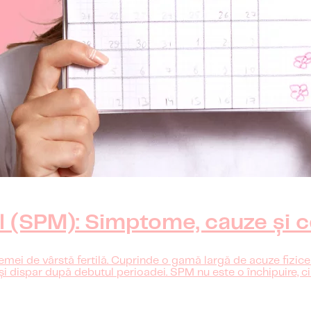
 (SPM): Simptome, cauze și c
i de vârstă fertilă. Cuprinde o gamă largă de acuze fizice ș
— și dispar după debutul perioadei. SPM nu este o închipuire, 