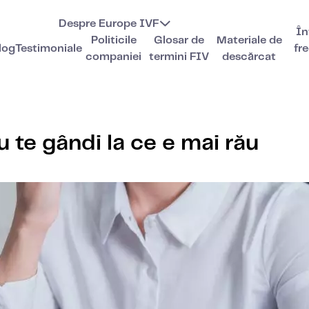
Despre Europe IVF
În
Politicile
Glosar de
Materiale de
log
Testimoniale
fr
companiei
termini FIV
descărcat
te gândi la ce e mai rău