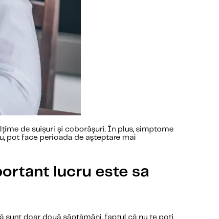
lțime de suișuri și coborâșuri. În plus, simptome
u, pot face perioada de așteptare mai
portant lucru este sa
ă sunt doar două săptămâni, faptul că nu te poți