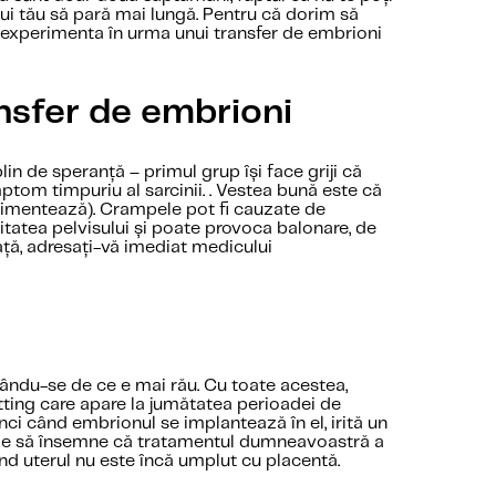
lui tău să pară mai lungă. Pentru că dorim să
i experimenta în urma unui transfer de embrioni
ansfer de embrioni
n de speranță – primul grup își face griji că
ptom timpuriu al sarcinii. . Vestea bună este că
rimentează). Crampele pot fi cauzate de
litatea pelvisului și poate provoca balonare, de
ață, adresați-vă imediat medicului
ându-se de ce e mai rău. Cu toate acestea,
tting care apare la jumătatea perioadei de
nci când embrionul se implantează în el, irită un
buie să însemne că tratamentul dumneavoastră a
nd uterul nu este încă umplut cu placentă.