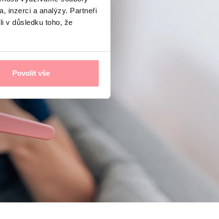
, inzerci a analýzy. Partneři
li v důsledku toho, že
Povolit vše