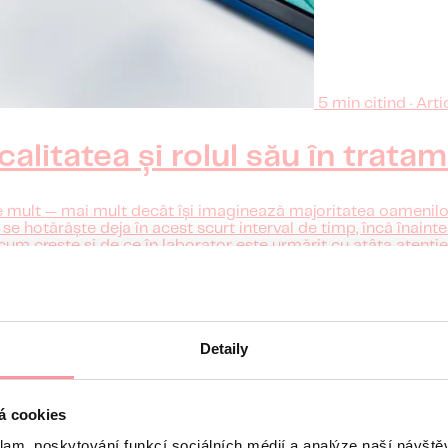
5 min citind · Arti
alitatea și rolul său în tratam
 mult — mai mult decât își imaginează majoritatea oamenilor.
 se hotărăște deja în acest scurt interval de timp, încă înaint
um crește și de ce în laborator este urmărit cu atâta atenție
Detaily
á cookies
klam, poskytování funkcí sociálních médií a analýze naší návšt