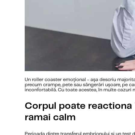
Un roller coaster emoțional - așa descriu majorita
precum crampe, pete sau sângerări ușoare, pe ca
inconfortabilă. Cu toate acestea, în multe cazuri 
Corpul poate reactiona i
ramai calm
Perioada dintre transferul embrionului și un test