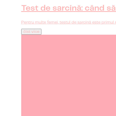
Test de sarcină: când să 
Pentru multe femei, testul de sarcină este primul 
číst více