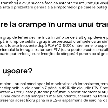
ă transferul a avut succes face ca așteptarea rezultatului visu
ă, iată o prezentare generală a simptomelor pe care le puteț
ivire la crampe în urma unui tr
rup de femei devine frică, în timp ce celălalt grup devine pli
apă, în timp ce celălalt grup interpretează crampele ca un sim
 sunt foarte frecvente după FIV (40-60% dintre femei o expe
anismului la întregul tratament FIV (care poate crește sensibi
arte puternice și sunt însoțite de sângerări puternice și gre
i ușoare?
elor – atunci când apar, își monitorizează intensitatea, tem
 disponibile, ele apar în 7 până la 42% din ciclurile FIV. Spo
lantare – uterul este puternic perfuzat în acest moment și atu
. Chiar dacă aveți sângerări mai abundente, aceasta nu tre
t prezenta acest lucru până în a 12-a săptămână de sarcină, câ