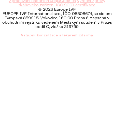
Zpracování osobních údajů
Cookies
Výroční zprávy
tkáňového zařízení
ISO 9001 certifikace
© 2026 Europe IVF
EUROPE IVF International s.r.o., IČO: 08508674, se sídlem
Evropská 859/115, Vokovice, 160 00 Praha 6, zapsaná v
obchodním rejstříku vedeném Městským soudem v Praze,
oddíl C, vložka 319799
Vstupní konzultace s lékařem zdarma