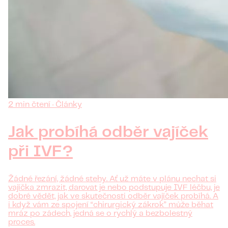
2 min čtení · Články
Jak probíhá odběr vajíček
při IVF?
Žádné řezání, žádné stehy. Ať už máte v plánu nechat si
vajíčka zmrazit, darovat je nebo podstupuje IVF léčbu, je
dobré vědět, jak ve skutečnosti odběr vajíček probíhá. A
i když vám ze spojení “chirurgický zákrok” může běhat
mráz po zádech, jedná se o rychlý a bezbolestný
proces.