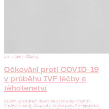
1 min čtení · Články
Očkování proti COVID-19
v průběhu IVF léčby a
těhotenství
Během posledních desetiletí vnesla reprodukční
medicína naději do života mnoha párů. Po vypuknutí