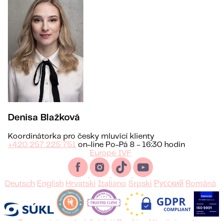
Denisa Blažková
Koordinátorka pro česky mluvící klienty
+420 257 225 751
on-line Po-Pá 8 - 16:30 hodin
Europe IVF
Deutsch
English
Hrvatski
Italiano
Srpski
Русский
Română