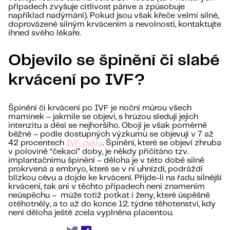
případech zvyšuje citlivost pánve a způsobuje
například nadýmání). Pokud jsou však křeče velmi silné,
doprovázené silným krvácením a nevolností, kontaktujte
ihned svého lékaře.
Objevilo se špinění či slabé
krvácení po IVF?
Špinění či krvácení po IVF je noční můrou všech
maminek – jakmile se objeví, s hrůzou sledují jejich
intenzitu a děsí se nejhoršího. Obojí je však poměrně
běžné – podle dostupných výzkumů se objevují v 7 až
42 procentech
IVF cyklů
. Špinění, které se objeví zhruba
v polovině “čekací” doby, je někdy přičítáno tzv.
implantačnímu špinění – děloha je v této době silně
prokrvená a embryo, které se v ní uhnízdí, podráždí
blízkou cévu a dojde ke krvácení. Přijde-li na řadu silnější
krvácení, tak ani v těchto případech není znamením
neúspěchu – může totiž potkat i ženy, které úspěšně
otěhotněly, a to až do konce 12. týdne těhotenství, kdy
není děloha ještě zcela vyplněna placentou.