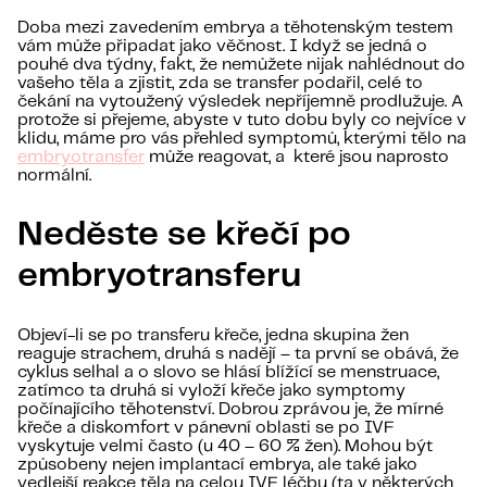
Doba mezi zavedením embrya a těhotenským testem
vám může připadat jako věčnost. I když se jedná o
pouhé dva týdny, fakt, že nemůžete nijak nahlédnout do
vašeho těla a zjistit, zda se transfer podařil, celé to
čekání na vytoužený výsledek nepříjemně prodlužuje. A
protože si přejeme, abyste v tuto dobu byly co nejvíce v
klidu, máme pro vás přehled symptomů, kterými tělo na
embryotransfer
může reagovat, a které jsou naprosto
normální.
Neděste se křečí po
embryotransferu
Objeví-li se po transferu křeče, jedna skupina žen
reaguje strachem, druhá s nadějí – ta první se obává, že
cyklus selhal a o slovo se hlásí blížící se menstruace,
zatímco ta druhá si vyloží křeče jako symptomy
počínajícího těhotenství. Dobrou zprávou je, že mírné
křeče a diskomfort v pánevní oblasti se po IVF
vyskytuje velmi často (u 40 – 60 % žen). Mohou být
způsobeny nejen implantací embrya, ale také jako
vedlejší reakce těla na celou IVF léčbu (ta v některých