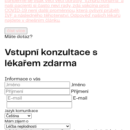
pandemie se však věci věci obrátily “vzhůru nohama” a
naši pacienti si často neví rady, zda vakcína proti
COVID-19 není další proměnnou, která ovlivní průběh
IVF a následného těhotenství. Odpověď našich lékařů
najdete v dnešním článku.
číst více
Máte dotaz?
Vstupní konzultace s
lékařem zdarma
Informace o vás
Jméno
Příjmení
E-mail
Jazyk komunikace
Mám zájem o