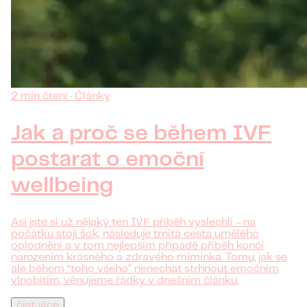
2 min čtení · Články
Jak a proč se během IVF
postarat o emoční
wellbeing
Asi jste si už nějaký ten IVF příběh vyslechli - na
počátku stojí šok, následuje trnitá cesta umělého
oplodnění a v tom nejlepším případě příběh končí
narozením krásného a zdravého miminka. Tomu, jak se
ale během “toho všeho” nenechat strhnout emočním
vlnobitím, věnujeme řádky v dnešním článku.
číst více