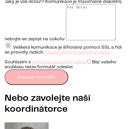
Jaký je váš dotaz?
Komunikace je maximálně diskrétní,
nebojte se zeptat na cokoliv
Veškerá komunikace je šifrována pomocí SSL a řídí
se pravidly našich
Zásad ochrany osobních údajů
Souhlasím s
ochranou osobních údajů
Bez vašeho
souhlasu nelze formulář odeslat
Odeslat formulář
Nebo zavolejte naší
koordinátorce