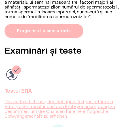
a materialului seminal măsoară trei factori majori ai
sănătății spermatozoizilor: numărul de spermatozoizi ,
forma spermei, mișcarea spermei, cunoscută și sub
numele de "motilitatea spermatozoizilor".
Programati o consultație
Examinări și teste
Testul ERA
Dieser Test hilft uns, den richtigen Zeitpunkt für den
Embryonentransfer und den Embryonenempfang zu
bestimmen, um die Chancen für eine erfolgreiche
Schwangerschaft zu erhöhen.