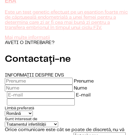
ERA
Este un test genetic efectuat pe un eșantion foarte mic
de căptușeală endometrială a unei femei pentru a
determina care zi ar fi cea mai bună zi pentru a
transfera embrionul în timpul unui ciclu FIV.
Mai multe informatii
AVETI O INTREBARE?
Contactați-ne
INFORMAȚII DESPRE DVS
Prenume
Nume
E-mail
Limbă preferată
Sunt interesat de
Orice comunicare este cât se poate de discretă, nu vă