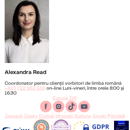
Alexandra Read
Coordonator pentru clienții vorbitori de limba română
+420 722 983 536
on-line Luni-vineri, între orele 8:00 și
16:30
Europe IVF
Deutsch
Česky
English
Hrvatski
Italiano
Srpski
Русский