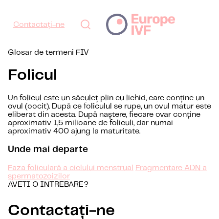
Contactați-ne
Glosar de termeni FIV
Folicul
Un folicul este un săculeț plin cu lichid, care conține un
ovul (oocit). După ce foliculul se rupe, un ovul matur este
eliberat din acesta. După naștere, fiecare ovar conține
aproximativ 1,5 milioane de foliculi, dar numai
aproximativ 400 ajung la maturitate.
Unde mai departe
Faza foliculară a ciclului menstrual
Fragmentare ADN a
spermatozoizilor
AVETI O INTREBARE?
Contactați-ne