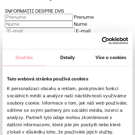
INFORMAȚII DESPRE DVS
Prenume
Nume
E-mail
Limbă preferată
Sunt interesat de
Souhlas
Detaily
Více o cookies
Orice comunicare este cât se poate de discretă, nu vă
Tato webová stránka používá cookies
K personalizaci obsahu a reklam, poskytování funkcí
sociálních médií a analýze naší návštěvnosti využíváme
soubory cookie. Informace o tom, jak náš web používáte,
fie teamă să ne întrebați nimic
sdílíme se svými partnery pro sociální média, inzerci a
Toate comunicările sunt criptate folosind SSL și
analýzy. Partneři tyto údaje mohou zkombinovat s
sunt guvernate de politica noastră de confidențialitate
Politica de Confidențialitate
dalšími informacemi, které jste jim poskytli nebo které
získali v důsledku toho, že používáte jejich služby.
Sunt de acord
privind politica de confidențialitate.