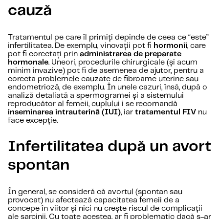
cauză
Tratamentul pe care îl primiți depinde de ceea ce “este”
infertilitatea. De exemplu, vinovații pot fi
hormonii
, care
pot fi corectați prin
administrarea de preparate
hormonale
. Uneori, procedurile chirurgicale (și acum
minim invazive) pot fi de asemenea de ajutor, pentru a
corecta problemele cauzate de fibroame uterine sau
endometrioză, de exemplu. În unele cazuri, însă, după o
analiză detaliată a spermogramei și a sistemului
reproducător al femeii, cuplului i se recomandă
inseminarea intrauterină (IUI)
, iar
tratamentul FIV
nu
face excepție.
Infertilitatea după un avort
spontan
În general, se consideră că avortul (spontan sau
provocat) nu afectează capacitatea femeii de a
concepe în viitor și nici nu crește riscul de complicații
ale sarcinii. Cu toate acestea, ar fi problematic dacă s-ar