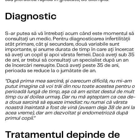
Diagnostic
S-ar putea să vă întrebați acum când este momentul să
consultați un medic. Pentru diagnosticarea infertilității
atât primare, cât și secundare, două variabile sunt
importante, și anume durata de timp în care ați încercat
să aveți un copil și apoi vârsta femeii. Dacă aveți sub 35
de ani, ar trebui să consultați un specialist după un an
de încercări nereușite. Dacă aveți peste 35 de ani,
perioada se reduce la o jumătate de an.
“După prima mea sarcină, și oarecum dificilă, nu mi-am
putut imagina că voi trăi din nou toate acestea pentru o
perioadă lungă de timp, așa că am ezitat destul de mult
timp cu al doilea urmaș. Dar nu mă așteptam ca cea de-
a doua sarcină să eșueze imediat: nu numai că vârsta
noastră înaintată a fost de vină (aveam deja 38 de ani la
acea vreme), dar am dezvoltat și endometrioză după
primul copil.”
Tratamentul depinde de