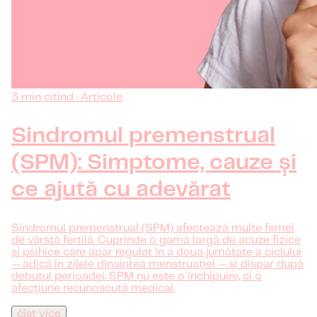
3 min citind · Articole
Sindromul premenstrual
(SPM): Simptome, cauze și
ce ajută cu adevărat
Sindromul premenstrual (SPM) afectează multe femei
de vârstă fertilă. Cuprinde o gamă largă de acuze fizice
și psihice care apar regulat în a doua jumătate a ciclului
— adică în zilele dinaintea menstruației — și dispar după
debutul perioadei. SPM nu este o închipuire, ci o
afecțiune recunoscută medical.
číst více