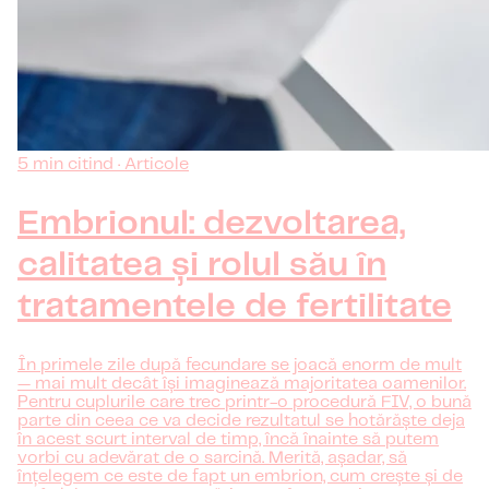
5 min citind · Articole
Embrionul: dezvoltarea,
calitatea și rolul său în
tratamentele de fertilitate
În primele zile după fecundare se joacă enorm de mult
— mai mult decât își imaginează majoritatea oamenilor.
Pentru cuplurile care trec printr-o procedură FIV, o bună
parte din ceea ce va decide rezultatul se hotărăște deja
în acest scurt interval de timp, încă înainte să putem
vorbi cu adevărat de o sarcină. Merită, așadar, să
înțelegem ce este de fapt un embrion, cum crește și de