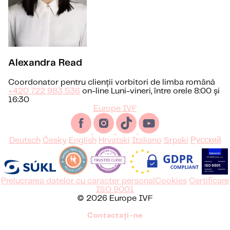
Alexandra Read
Coordonator pentru clienții vorbitori de limba română
+420 722 983 536
on-line Luni-vineri, între orele 8:00 și
16:30
Europe IVF
Deutsch
Česky
English
Hrvatski
Italiano
Srpski
Русский
Prelucrarea datelor cu caracter personal
Cookies
Certificare
ISO 9001
© 2026 Europe IVF
Contactați-ne