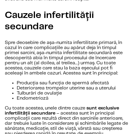
Cauzele infertilității
secundare
Spre deosebire de așa-numita infertilitate primară, în
cazul în care complicațiile au apărut deja în timpul
primei sarcini, așa-numita infertilitate secundară este
descoperită abia în timpul procesului de încercare
pentru un alt (al doilea, al treilea…) urmaș. Cu toate
acestea, cauzele care stau la baza eșecului pot fi
aceleași în ambele cazuri. Acestea sunt în principal:
Producția sau funcția de spermă afectată
Deteriorarea trompelor uterine sau a uterului
Tulburări de ovulație
Endometrioză
Cu toate acestea, unele dintre cauze
sunt exclusive
infertilității secundare
– acestea sunt în principal
complicații care rezultă direct din sarcinile anterioare,
dar trebuie luate în considerare și schimbările legate de
sănătate, medicație, stil de viață, vârstă sau creșterea
sau pierderea rapidă în greutate, de exemplu.