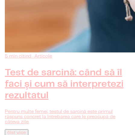
5 min citind · Articole
Test de sarcină: când să îl
faci și cum să interpretezi
rezultatul
Pentru multe femei, testul de sarcină este primul
răspuns concret la întrebarea care le preocupă de
câteva zile.
číst více