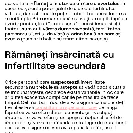
dezvolta o
inflamație în uter ca urmare a avortului
. În
acest caz, există potențialul de a afecta fertilitatea
viitoare, dar este foarte puțin probabil ca acest lucru să
se întâmple. Prin urmare, dacă nu aveți un copil după un
avort spontan, luați întotdeauna în considerare și alți
factori,
cum ar fi vârsta dumneavoastră, fertilitatea
partenerului, stilul de viață și orice boală pe care ați
avut-o
(cum ar fi bolile cu transmitere sexuală).
Rămâneți însărcinată cu
infertilitate secundară
Orice persoană care
suspectează
infertilitate
secundară
nu trebuie să aștepte
să vadă dacă situația
se îmbunătățește, deoarece există variabile în joc care
ar putea exacerba complicațiile pe măsură ce trece
timpul. Cel mai bun mod de a vă asigura că nu pierdeți
trenul este să
consultați un specialist care
, pe lângă
faptul că vă va oferi sfaturi concrete și investigații
importante, vă va oferi și un sprijin emoțional la fel de
important și vă va recomanda o strategie de tratament
care să vă asigure că veți avea, până la urmă, un alt
copil.