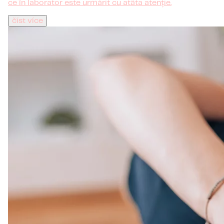
ce în laborator este urmărit cu atâta atenție.
číst více