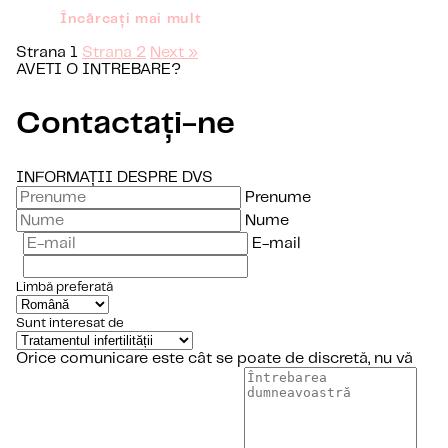
Încărcați mai mult
Strana
1
Strana
2
Next »
AVETI O INTREBARE?
Contactați-ne
INFORMAȚII DESPRE DVS
Prenume
Nume
E-mail
Limbă preferată
Sunt interesat de
Orice comunicare este cât se poate de discretă, nu vă