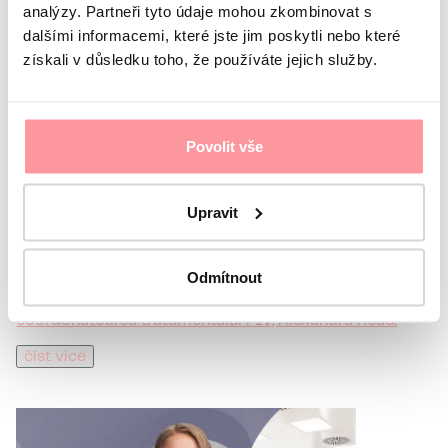
analýzy. Partneři tyto údaje mohou zkombinovat s
dalšími informacemi, které jste jim poskytli nebo které
Întrebările voastre,
získali v důsledku toho, že používáte jejich služby.
răspunsurile noastre…le
găsiți în înregistrarea
Povolit vše
Webinarului despre
fertilitate.
Upravit
Uitați-vă la înregistrarea webinarului în care la
întrebările dumneavoastră au răspuns medicul
Odmítnout
ginecolog cu experiență și specialist în tratamentul
infertilității, Dr. Marina Tomilova, împreună cu
coordonatoarea tratamentului FIV, Alexandra Read.
číst více