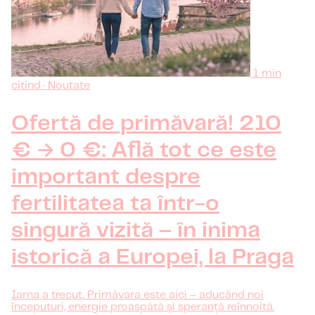
1 min
citind · Noutate
Ofertă de primăvară! 210
€ → 0 €: Află tot ce este
important despre
fertilitatea ta într-o
singură vizită – în inima
istorică a Europei, la Praga
Iarna a trecut. Primăvara este aici – aducând noi
începuturi, energie proaspătă și speranță reînnoită.