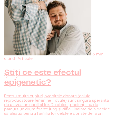
3 min
citind · Articole
Știți ce este efectul
epigenetic?
Pentru multe cupluri, ovocitele donate (celule
reproducătoare feminine - ovule) sunt singura speranță
de a avea un copil al lor. De obicei, pacienții au de
parcurs un drum foarte lung și dificil înainte de a decide
să aleagă pentru familia lor celulele donate de la un