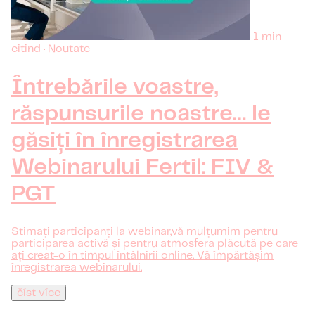
1 min
citind · Noutate
Întrebările voastre,
răspunsurile noastre… le
găsiți în înregistrarea
Webinarului Fertil: FIV &
PGT
Stimați participanți la webinar,vă mulțumim pentru
participarea activă și pentru atmosfera plăcută pe care
ați creat-o în timpul întâlnirii online. Vă împărtășim
înregistrarea webinarului.
číst více