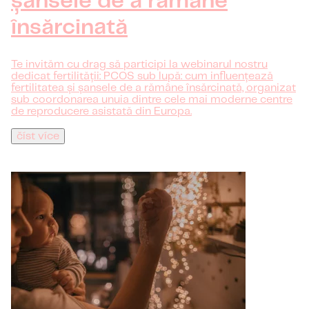
șansele de a rămâne
însărcinată
Te invităm cu drag să participi la webinarul nostru
dedicat fertilității: PCOS sub lupă: cum influențează
fertilitatea și șansele de a rămâne însărcinată, organizat
sub coordonarea unuia dintre cele mai moderne centre
de reproducere asistată din Europa.
číst více