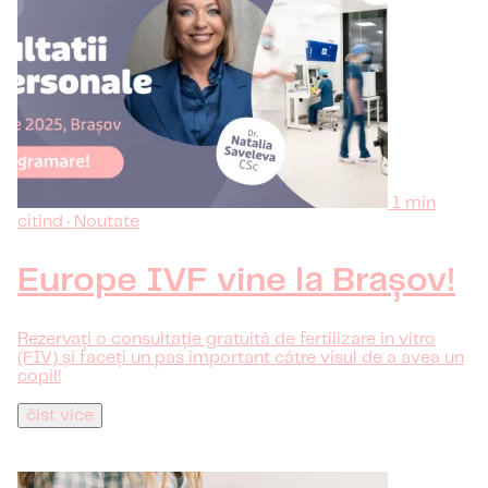
1 min
citind · Noutate
Europe IVF vine la Brașov!
Rezervați o consultație gratuită de fertilizare in vitro
(FIV) și faceți un pas important către visul de a avea un
copil!
číst více