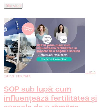
číst více
1 min
citind · Noutate
SOP sub lupă: cum
influențează fertilitatea și