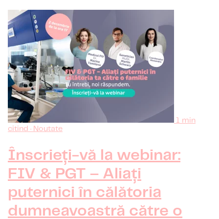
1 min
citind · Noutate
Înscrieți-vă la webinar:
FIV & PGT – Aliați
puternici în călătoria
dumneavoastră către o