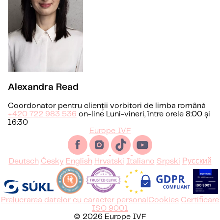
Alexandra Read
Coordonator pentru clienții vorbitori de limba română
+420 722 983 536
on-line Luni-vineri, între orele 8:00 și
16:30
Europe IVF
Deutsch
Česky
English
Hrvatski
Italiano
Srpski
Русский
Prelucrarea datelor cu caracter personal
Cookies
Certificare
ISO 9001
© 2026 Europe IVF