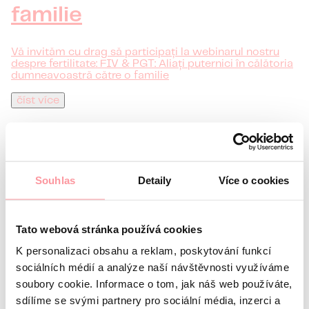
familie
Vă invităm cu drag să participați la webinarul nostru
despre fertilitate: FIV & PGT: Aliați puternici în călătoria
dumneavoastră către o familie
číst více
Souhlas
Detaily
Více o cookies
Tato webová stránka používá cookies
K personalizaci obsahu a reklam, poskytování funkcí
sociálních médií a analýze naší návštěvnosti využíváme
soubory cookie. Informace o tom, jak náš web používáte,
1 min
sdílíme se svými partnery pro sociální média, inzerci a
citind · Noutate