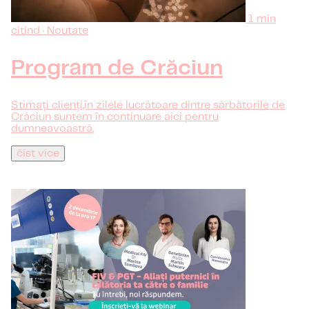
1 min
citind · Noutate
Program de Crăciun
Stimați clienți,în zilele lucrătoare dintre sărbătorile de
Crăciun suntem în continuare aici pentru
dumneavoastră.
číst více