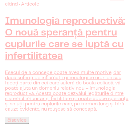
citind · Articole
Imunologia reproductivă:
O nouă speranță pentru
cuplurile care se luptă cu
infertilitatea
Eșecul de a concepe poate avea multe motive, dar
dacă suferiți de inflamații ginecologice cronice sau
faceți parte din cei care suferă de boala celiacă, vă
poate ajuta un domeniu relativ nou – imunologia
reproductivă. Acesta poate dezvălui legăturile dintre
sistemul imunitar și fertilitate și poate aduce speranță
și soluții pentru cuplurile care, pe termen lung și fără
cauze evidente, nu reușesc să conceapă.
číst více