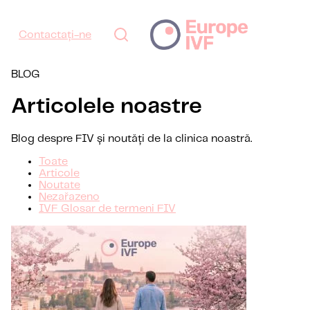
Contactați-ne
BLOG
Articolele noastre
Blog despre FIV și noutăți de la clinica noastră.
Toate
Articole
Noutate
Nezařazeno
IVF Glosar de termeni FIV