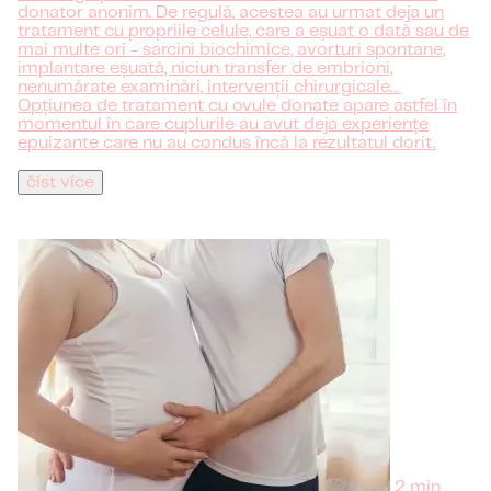
donator anonim. De regulă, acestea au urmat deja un
tratament cu propriile celule, care a eșuat o dată sau de
mai multe ori - sarcini biochimice, avorturi spontane,
implantare eșuată, niciun transfer de embrioni,
nenumărate examinări, intervenții chirurgicale…
Opțiunea de tratament cu ovule donate apare astfel în
momentul în care cuplurile au avut deja experiențe
epuizante care nu au condus încă la rezultatul dorit.
číst více
2 min