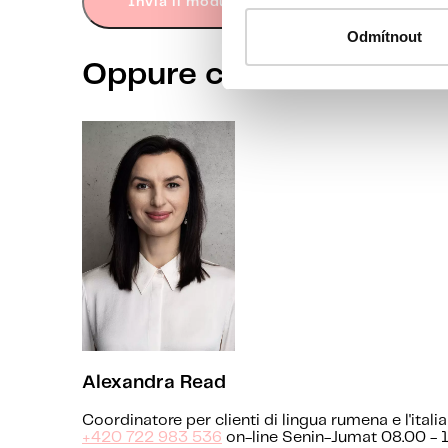
Invia il modulo
Odmítnout
Oppure chiama il nostr
Alexandra Read
Coordinatore per clienti di lingua rumena e l'itali
+420 722 983 536
on-line Senin-Jumat 08.00 - 