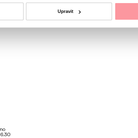
Upravit
o coordinatore
ano
16.30