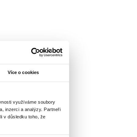
Více o cookies
ěvnosti využíváme soubory
, inzerci a analýzy. Partneři
li v důsledku toho, že
atezza