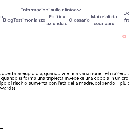
Informazioni sulla clinica
D
ro
Politica
Materiali da
Blog
Testimonianze
Glossario
fr
aziendale
scaricare
a cosiddetta aneuploidia, quando vi è una variazione nel nume
fica quando si forma una tripletta invece di una coppia in un
po di rischio aumenta con l'età della madre, colpendo il più
dwards)