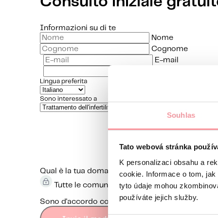
Consulto iniziale gratui
Informazioni su di te
Nome
Cognome
E-mail
Lingua preferita
Sono interessato a
Souhlas
Tato webová stránka použív
K personalizaci obsahu a re
Qual è la tua domanda?
La comunicazione è la pi
cookie. Informace o tom, jak
tyto údaje mohou zkombinovat
Tutte le comunicazioni sono crittografate ut
používáte jejich služby.
Sono d'accordo con
protezione dei dati personal