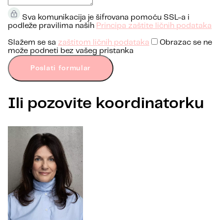
Sva komunikacija je šifrovana pomoću SSL-a i
podleže pravilima naših
Principa zaštite ličnih podataka
Slažem se sa
zaštitom ličnih podataka
Obrazac se ne
može podneti bez vašeg pristanka
Poslati formular
Ili pozovite koordinatorku