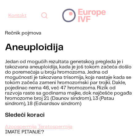
Kontakt
Rečnik pojmova
Aneuploidija
Jedan od mogućih rezultata genetskog pregleda je i
takozvana aneuploidija, kada je još tokom začeća došlo
do poremećaja u broju hromozoma. Jedna od
mogućnosti je takozvana trisomija, koja nastaje kada se
tokom začeća zameni hromozomski par trojki. Dakle,
pojedinac nema 46, već 47 hromozoma. Rizik od
razvoja raste sa godinama majke, dok najčešće pogađa
hromozome broj 21 (Daunov sindrom), 13 (Patau
sindrom), 18 (Edvardsov sindrom)
Sledeći koraci
Azoospermija
Teratospermija
IMATE PITANJE?