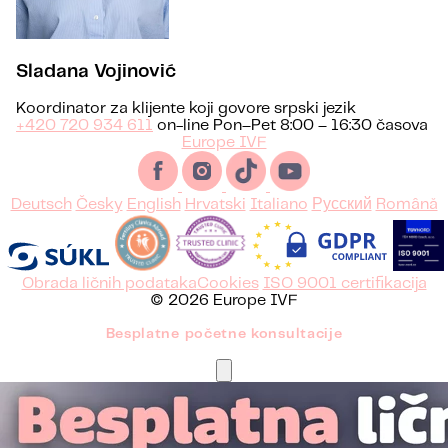
Sladana Vojinović
Koordinator za klijente koji govore srpski jezik
+420 720 934 611
on-line Pon–Pet 8:00 – 16:30 časova
Europe IVF
Deutsch
Česky
English
Hrvatski
Italiano
Русский
Română
Obrada ličnih podataka
Cookies
ISO 9001 certifikacija
© 2026 Europe IVF
Besplatne početne konsultacije