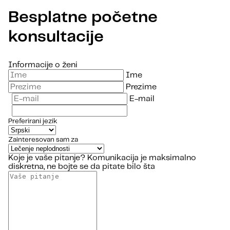
Besplatne početne
konsultacije
Informacije o ženi
Ime
Prezime
E-mail
Preferirani jezik
Zainteresovan sam za
Koje je vaše pitanje?
Komunikacija je maksimalno
diskretna, ne bojte se da pitate bilo šta