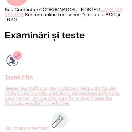
Sau Contactați COORDONATORUL NOSTRU
+420 722
983 536
Suntem online Luni-vineri, între orele 8:00 și
16:30
Examinări și teste
Testul ERA
Dieser Test hilft uns, den richtigen Zeitpunkt für den
Embryonentransfer und den Embryonenempfang zu
bestimmen, um die Chancen für eine erfolgreiche
Schwangerschaft zu erhöhen.
Mai multe informatii