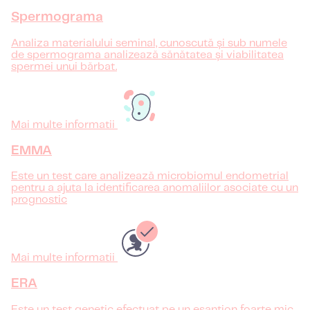
Spermograma
Analiza materialului seminal, cunoscută și sub numele
de spermograma analizează sănătatea și viabilitatea
spermei unui bărbat.
Mai multe informatii
EMMA
Este un test care analizează microbiomul endometrial
pentru a ajuta la identificarea anomaliilor asociate cu un
prognostic
Mai multe informatii
ERA
Este un test genetic efectuat pe un eșantion foarte mic