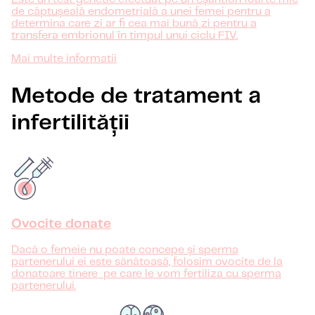
de căptușeală endometrială a unei femei pentru a
determina care zi ar fi cea mai bună zi pentru a
transfera embrionul în timpul unui ciclu FIV.
Mai multe informatii
Metode de tratament a
infertilității
Ovocite donate
Dacă o femeie nu poate concepe și sperma
partenerului ei este sănătoasă, folosim ovocite de la
donatoare tinere pe care le vom fertiliza cu sperma
partenerului.