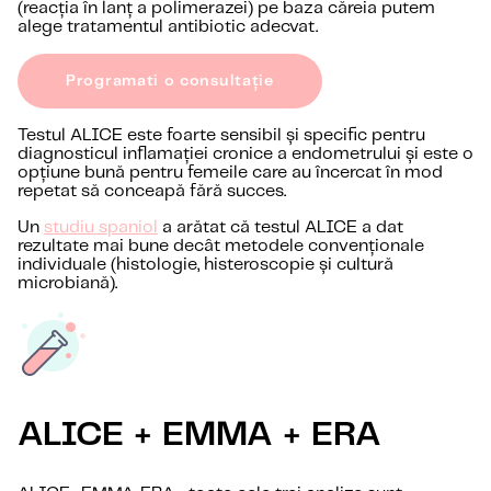
(reacția în lanț a polimerazei) pe baza căreia putem
alege tratamentul antibiotic adecvat.
Programati o consultație
Testul ALICE este foarte sensibil și specific pentru
diagnosticul inflamației cronice a endometrului și este o
opțiune bună pentru femeile care au încercat în mod
repetat să conceapă fără succes.
Un
studiu spaniol
a arătat că testul ALICE a dat
rezultate mai bune decât metodele convenționale
individuale (histologie, histeroscopie și cultură
microbiană).
ALICE + EMMA + ERA