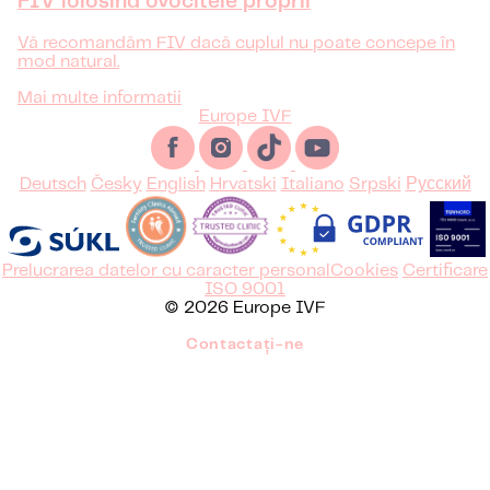
FIV folosind ovocitele proprii
Vă recomandăm FIV dacă cuplul nu poate concepe în
mod natural.
Mai multe informatii
Europe IVF
Deutsch
Česky
English
Hrvatski
Italiano
Srpski
Русский
Prelucrarea datelor cu caracter personal
Cookies
Certificare
ISO 9001
© 2026 Europe IVF
Contactați-ne