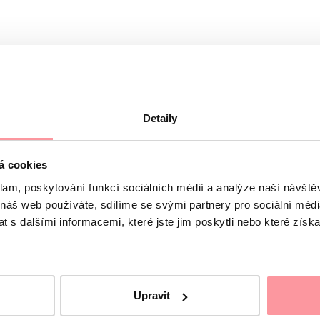
ultacije
Detaily
á cookies
klam, poskytování funkcí sociálních médií a analýze naší návšt
 náš web používáte, sdílíme se svými partnery pro sociální média
 s dalšími informacemi, které jste jim poskytli nebo které získa
Upravit
iskretna, ne bojte se da pitate bilo šta