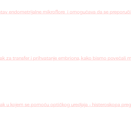
v endometrijalne mikroflore i omogućava da se preporuči 
k za transfer i prihvatanje embriona, kako bismo povećali
pak u kojem se pomoću optičkog uredjaja - histeroskopa preg