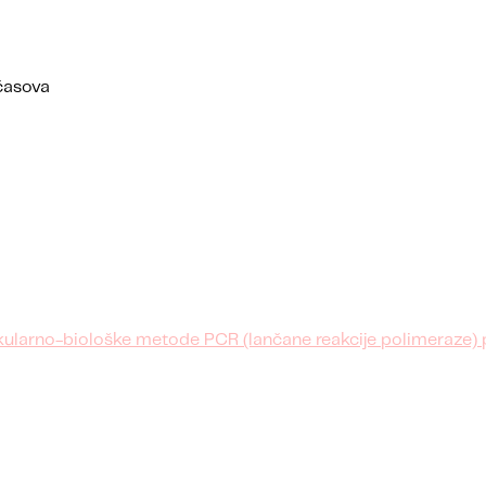
časova
molekularno-biološke metode PCR (lančane reakcije polimeraze