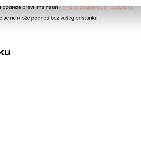
i podleže pravilima naših
Principa zaštite ličnih podataka
 se ne može podneti bez vašeg pristanka
rku