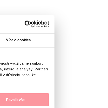
Více o cookies
ěvnosti využíváme soubory
, inzerci a analýzy. Partneři
li v důsledku toho, že
Povolit vše