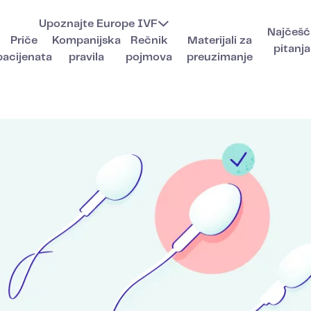
Upoznajte Europe IVF
Najčešć
Priče
Kompanijska
Rečnik
Materijali za
pitanja
pacijenata
pravila
pojmova
preuzimanje