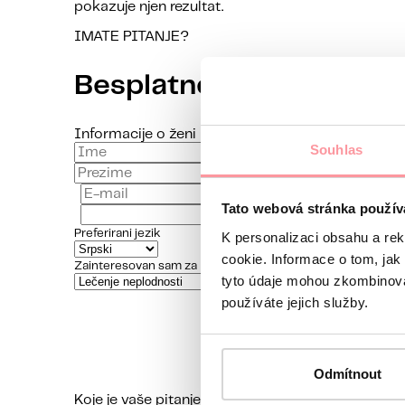
pokazuje njen rezultat.
IMATE PITANJE?
Besplatne početne kons
Informacije o ženi
Souhlas
Ime
Prezime
E-mail
Tato webová stránka použív
Preferirani jezik
K personalizaci obsahu a re
cookie. Informace o tom, jak
Zainteresovan sam za
tyto údaje mohou zkombinovat
používáte jejich služby.
Odmítnout
Koje je vaše pitanje?
Komunikacija je maksimalno d