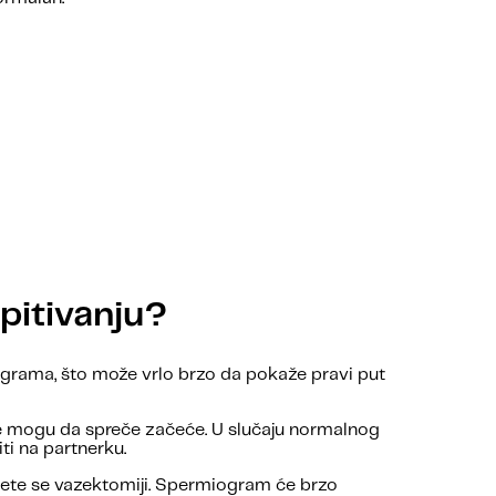
pitivanju?
miograma, što može vrlo brzo da pokaže pravi put
oje mogu da spreče začeće. U slučaju normalnog
ti na partnerku.
gnete se vazektomiji. Spermiogram će brzo