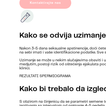
Kontaktirajte nas
Kako se odvija uzimanj
Nakon 3-5 dana seksualne apstinencije, doći ćete 
na sebi imati i vaše identifikacione podatke. Sve 
Uzimanje se može u nekim slučajevima obaviti i u
medjutim, postoji rizik od oštećenja ejakulata pod
klinici.
REZULTATI SPERMIOGRAMA
Kako bi trebalo da izg
S obzirom na činjenicu da se parametri semene te
ispitivanja sa intervalom od najmanje 4-5 nedel