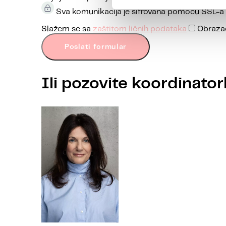
Sva komunikacija je šifrovana pomoću SSL-a 
Slažem se sa
zaštitom ličnih podataka
Obrazac
Poslati formular
Ili pozovite koordinato