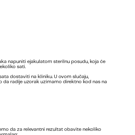
aka napuniti ejakulatom sterilnu posudu, koja će
koliko sati.
ta dostaviti na kliniku. U ovom slučaju,
asno da radije uzorak uzimamo direktno kod nas na
mo da za relevantni rezultat obavite nekoliko
ormalan: