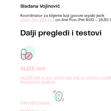
Sladana Vojinović
Koordinator za klijente koji govore srpski jezik
+420 720 934 611
on-line Pon–Pet 8:00 – 16:30 
Dalji pregledi i testovi
ALICE test
ALICE test je brz i jeftin test, koji na osnovu 
hroničnom upalom.
Više informacija