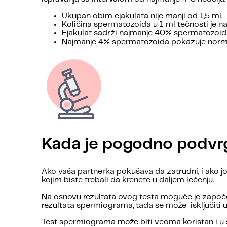
Ukupan obim ejakulata nije manji od 1,5 ml.
Količina spermatozoida u 1 ml tečnosti je na
Ejakulat sadrži najmanje 40% spermatozoida
Najmanje 4% spermatozoida pokazuje norma
Kada je pogodno podvr
Ako vaša partnerka pokušava da zatrudni, i ako jo
kojim biste trebali da krenete u daljem lečenju.
Na osnovu rezultata ovog testa moguće je započet
rezultata spermiograma, tada se može isključiti u
Test spermiograma može biti veoma koristan i u s