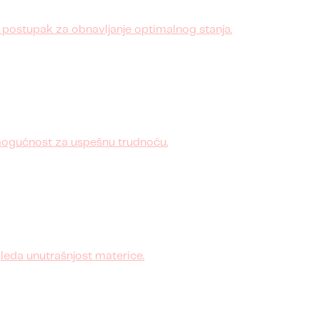
postupak za obnavljanje optimalnog stanja.
 mogućnost za uspešnu trudnoću.
leda unutrašnjost materice.