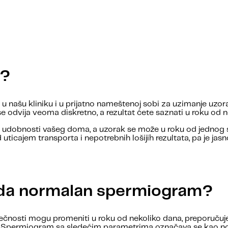
e?
u našu kliniku i u prijatno nameštenoj sobi za uzimanje uzor
se odvija veoma diskretno, a rezultat ćete saznati u roku od ne
 udobnosti vašeg doma, a uzorak se može u roku od jednog sa
 uticajem transporta i nepotrebnih lošijih rezultata, pa je j
leda normalan spermiogram?
čnosti mogu promeniti u roku od nekoliko dana, preporučuje
ja. Spermiogram sa sledećim parametrima označava se kao n