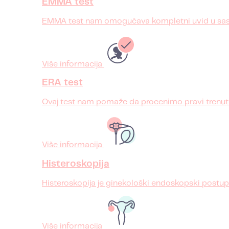
EMMA test
EMMA test nam omogućava kompletni uvid u sasta
Više informacija
ERA test
Ovaj test nam pomaže da procenimo pravi trenuta
Više informacija
Histeroskopija
Histeroskopija je ginekološki endoskopski postu
Više informacija