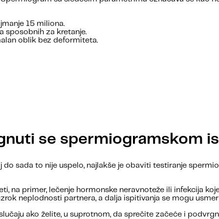
jmanje 15 miliona.
 sposobnih za kretanje.
lan oblik bez deformiteta.
gnuti se spermiogramskom is
j do sada to nije uspelo, najlakše je obaviti testiranje sper
i, na primer, lečenje hormonske neravnoteže ili infekcija k
zrok neplodnosti partnera, a dalja ispitivanja se mogu usmeri
lučaju ako želite, u suprotnom, da sprečite začeće i podvr