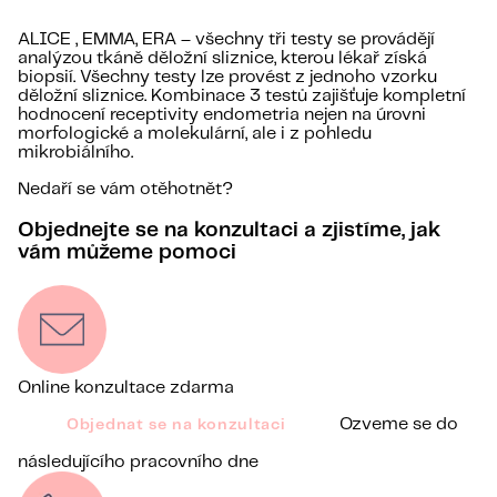
ALICE , EMMA, ERA – všechny tři testy se provádějí
analýzou tkáně děložní sliznice, kterou lékař získá
biopsií. Všechny testy lze provést z jednoho vzorku
děložní sliznice. Kombinace 3 testů zajišťuje kompletní
hodnocení receptivity endometria nejen na úrovni
morfologické a molekulární, ale i z pohledu
mikrobiálního.
Nedaří se vám otěhotnět?
Objednejte se na konzultaci a zjistíme, jak
vám můžeme pomoci
Online konzultace zdarma
Ozveme se do
Objednat se na konzultaci
následujícího pracovního dne