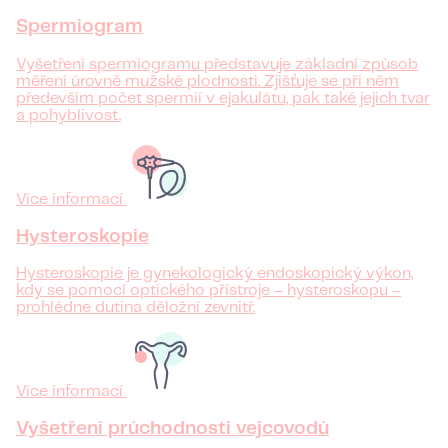
Spermiogram
Vyšetření spermiogramu představuje základní způsob
měření úrovně mužské plodnosti. Zjišťuje se při něm
především počet spermií v ejakulátu, pak také jejich tvar
a pohyblivost.
Více informací
Hysteroskopie
Hysteroskopie je gynekologický endoskopický výkon,
kdy se pomocí optického přístroje – hysteroskopu –
prohlédne dutina děložní zevnitř.
Více informací
Vyšetření průchodnosti vejcovodů