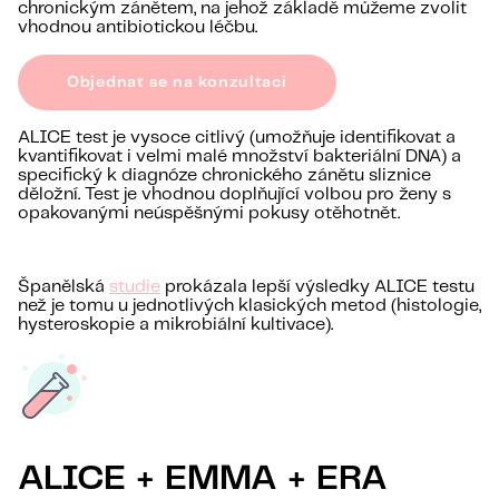
chronickým zánětem, na jehož základě můžeme zvolit
vhodnou antibiotickou léčbu.
Objednat se na konzultaci
ALICE test je vysoce citlivý (umožňuje identifikovat a
kvantifikovat i velmi malé množství bakteriální DNA) a
specifický k diagnóze chronického zánětu sliznice
děložní. Test je vhodnou doplňující volbou pro ženy s
opakovanými neúspěšnými pokusy otěhotnět.
Španělská
studie
prokázala lepší výsledky ALICE testu
než je tomu u jednotlivých klasických metod (histologie,
hysteroskopie a mikrobiální kultivace).
ALICE + EMMA + ERA