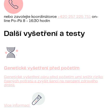
nebo zavolejte koordinátorce
+420 257 225 751
on-
line Po-Pá 8 - 16:30 hodin
Další vyšetření a testy
Genetické vyšetření před početím
Genetické vyšetření páru před početím umí snížit riziko
časných potratů a zvýšit šanci na narození zdravého
dítěte.
Více informací