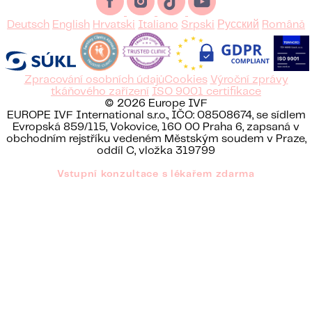
Deutsch
English
Hrvatski
Italiano
Srpski
Русский
Română
Zpracování osobních údajů
Cookies
Výroční zprávy
tkáňového zařízení
ISO 9001 certifikace
© 2026 Europe IVF
EUROPE IVF International s.r.o., IČO: 08508674, se sídlem
Evropská 859/115, Vokovice, 160 00 Praha 6, zapsaná v
obchodním rejstříku vedeném Městským soudem v Praze,
oddíl C, vložka 319799
Vstupní konzultace s lékařem zdarma