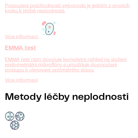
Posouzení průchodnosti vejcovodů je jedním z prvních
kroků k léčbě neplodnosti.
Více informací
EMMA test
EMMA test nám dovoluje kompletní náhled na složení
endometriální mikroflóry a umožňuje doporučení
postupu k obnovení optimálního stavu.
Více informací
Metody léčby neplodnosti