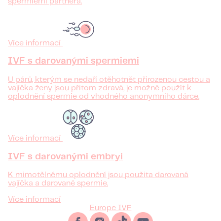
spermiemi partnera.
Více informací
IVF s darovanými spermiemi
U párů, kterým se nedaří otěhotnět přirozenou cestou a
vajíčka ženy jsou přitom zdravá, je možné použít k
oplodnění spermie od vhodného anonymního dárce.
Více informací
IVF s darovanými embryi
K mimotělnému oplodnění jsou použita darovaná
vajíčka a darované spermie.
Více informací
Europe IVF