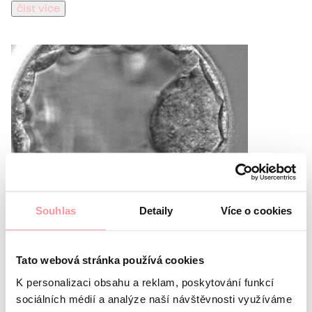
číst více
1 min
Souhlas
Detaily
Více o cookies
citind · Articole
Blastocist: Embrion de
Tato webová stránka používá cookies
cinci zile
K personalizaci obsahu a reklam, poskytování funkcí
sociálních médií a analýze naší návštěvnosti využíváme