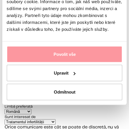
soubory cookie. Informace o tom, jak náš web používáte,
Většina embryotransferů v průběhu IVF léčby probíhá
pátý den, kdy je embryo ve stádiu blastocysty. Co to
sdílíme se svými partnery pro sociální média, inzerci a
však blastocysta přesně znamená a proč je toto
analýzy. Partneři tyto údaje mohou zkombinovat s
stádium tak důležité?
dalšími informacemi, které jste jim poskytli nebo které
číst více
získali v důsledku toho, že používáte jejich služby.
AVETI O INTREBARE?
Povolit vše
Contactați-ne
Upravit
INFORMAȚII DESPRE DVS
Prenume
Nume
Odmítnout
E-mail
Limbă preferată
Sunt interesat de
Orice comunicare este cât se poate de discretă, nu vă