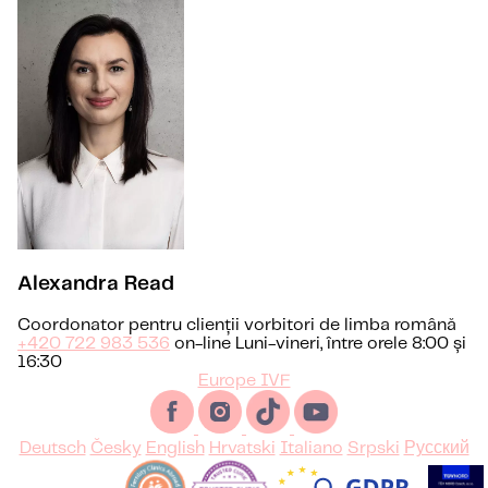
Alexandra Read
Coordonator pentru clienții vorbitori de limba română
+420 722 983 536
on-line Luni-vineri, între orele 8:00 și
16:30
Europe IVF
Deutsch
Česky
English
Hrvatski
Italiano
Srpski
Русский