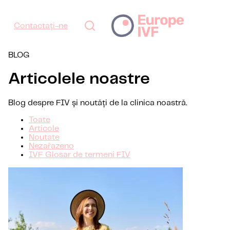
Contactați-ne
BLOG
Articolele noastre
Blog despre FIV și noutăți de la clinica noastră.
Toate
Articole
Noutate
Nezařazeno
IVF Glosar de termeni FIV