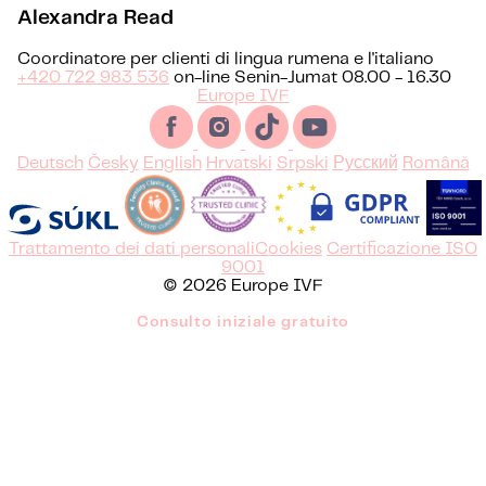
Alexandra Read
Coordinatore per clienti di lingua rumena e l'italiano
+420 722 983 536
on-line Senin-Jumat 08.00 - 16.30
Europe IVF
Deutsch
Česky
English
Hrvatski
Srpski
Русский
Română
Trattamento dei dati personali
Cookies
Certificazione ISO
9001
© 2026 Europe IVF
Consulto iniziale gratuito