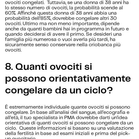
ovociti congelati. Tuttavia, se una donna di 38 anni ha
lo stesso numero di ovociti, la probabilità scende al
60%. Affinché questa donna di 38 anni abbia una
probabilità dell’85%, dovrebbe congelare altri 30
ovociti. Ultimo ma non meno importante, dipende
anche da quanti bambini hai in programma in futuro e
quando deciderai di avere il primo. Se desideri una
famiglia più numerosa o vuoi averla più tardi, ha
sicuramente senso conservare nella criobanca più
ovociti.
8. Quanti ovociti si
possono orientativamente
congelare da un ciclo?
È estremamente individuale quante ovociti si possono
congelare. In base all’analisi del sangue, all’ecografia e
all’età, il tuo specialista in PMA dovrebbe darti un’idea
orientativa di quanti ovociti si possono congelare da un
ciclo. Queste informazioni si basano su una valutazione
della fertilità in base ad esami iniziali e prima del pick-
up ovocitario.