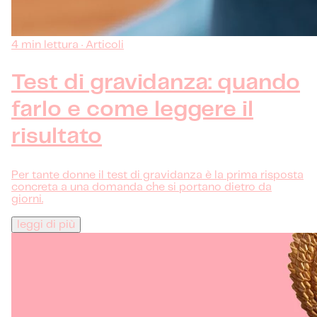
4 min lettura · Articoli
Test di gravidanza: quando
farlo e come leggere il
risultato
Per tante donne il test di gravidanza è la prima risposta
concreta a una domanda che si portano dietro da
giorni.
leggi di più