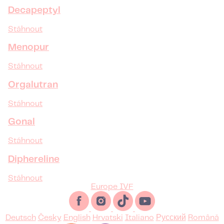
Decapeptyl
Stáhnout
Menopur
Stáhnout
Orgalutran
Stáhnout
Gonal
Stáhnout
Diphereline
Stáhnout
Europe IVF
Deutsch
Česky
English
Hrvatski
Italiano
Русский
Română