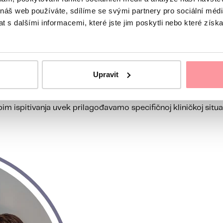
 náš web používáte, sdílíme se svými partnery pro sociální média
 s dalšími informacemi, které jste jim poskytli nebo které získa
ju rekurentnih pobačaja, neuspešnih transfera i dugotrajne 
 tek u okviru IVF-a. Pomažemo vam da odaberete pravi korak
Upravit
im ispitivanja uvek prilagođavamo specifičnoj kliničkoj situac