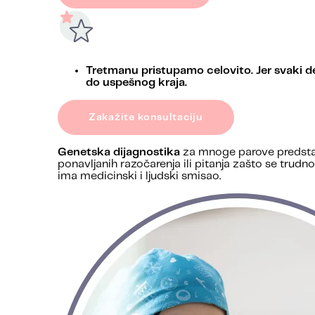
Tretmanu pristupamo celovito. Jer svaki d
do uspešnog kraja.
Zakažite konsultaciju
Genetska dijagnostika
za mnoge parove predstav
ponavljanih razočarenja ili pitanja zašto se tru
ima medicinski i ljudski smisao.