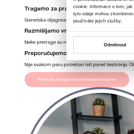
cookie. Informace o tom, jak
Tragamo za pravim uzrokom
tyto údaje mohou zkombinovat
Genetska dijagnostika može pomoći u rasvetljavan
používáte jejich služby.
Razmišljamo vremenski
Neke pretrage su najkorisnije pre začeća, druge
Odmítnout
Preporučujemo ciljano
Nije svakom paru potreban isti panel testiranja. Ob
Počnite besplatnom konsultacijom