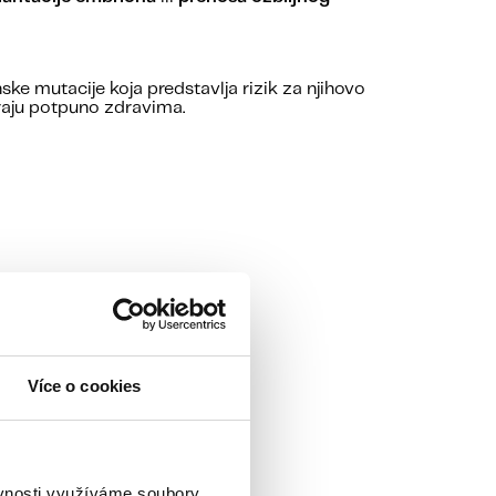
e mutacije koja predstavlja rizik za njihovo
traju potpuno zdravima.
entne.
Více o cookies
teta uz pomoć IVF lečenja
ěvnosti využíváme soubory