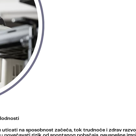
lodnosti
uticati na sposobnost začeća, tok trudnoće i zdrav razvo
gu
povećavati rizik od spontanog pobačaja
,
neuspešne impl