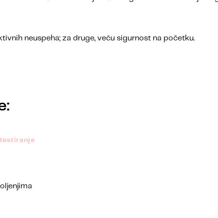
ktivnih neuspeha; za druge, veću sigurnost na početku.
e:
testiranje
oljenjima