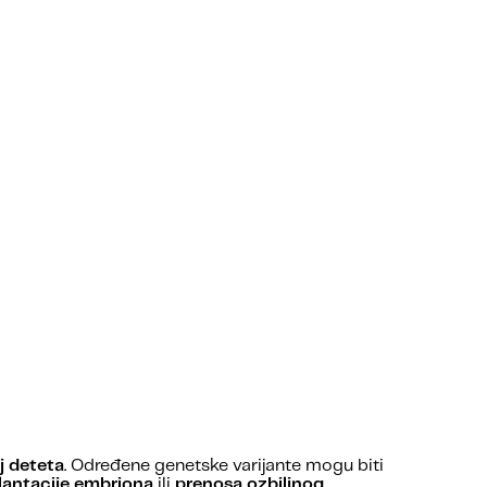
j deteta
. Određene genetske varijante mogu biti
antacije embriona
ili
prenosa ozbiljnog