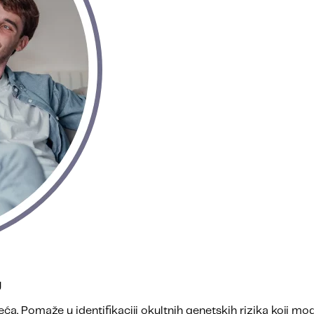
g
a. Pomaže u identifikaciji okultnih genetskih rizika koji mogu 