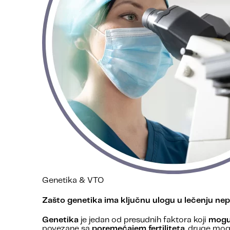
Genetika & VTO
Zašto genetika ima ključnu ulogu u lečenju nep
Genetika
je jedan od presudnih faktora koji
mogu 
povezane sa
poremećajem fertiliteta
, druge mo