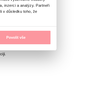
, inzerci a analýzy. Partneři
li v důsledku toho, že
neplodnosti bez jasnog uzroka.
 u pravo vreme.
Povolit vše
iji.