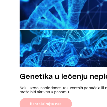
Genetika u lečenju nepl
Neki uzroci neplodnosti, rekurentnih pobačaja ili n
može biti skriven u genomu.
Kontaktirajte nas