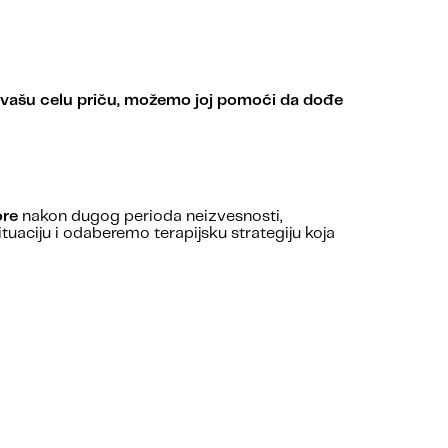
a vašu celu priču, možemo joj pomoći da dođe
ore
nakon dugog perioda neizvesnosti,
uaciju i odaberemo terapijsku strategiju koja