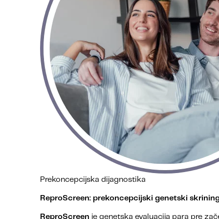
Prekoncepcijska dijagnostika
ReproScreen: prekoncepcijski genetski skrinin
ReproScreen
je genetska evaluacija para pre začeć