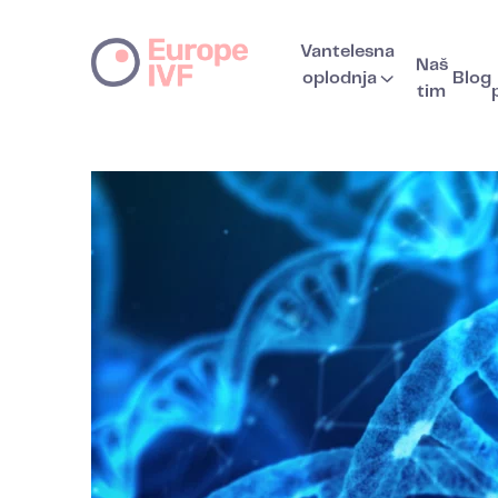
Vantelesna
Naš
oplodnja
Blog
tim