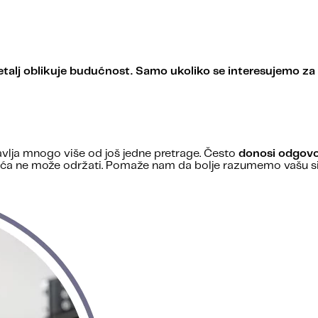
etalj oblikuje budućnost. Samo ukoliko se interesujemo z
lja mnogo više od još jedne pretrage. Često
donosi odgov
dnoća ne može održati. Pomaže nam da bolje razumemo vašu sit