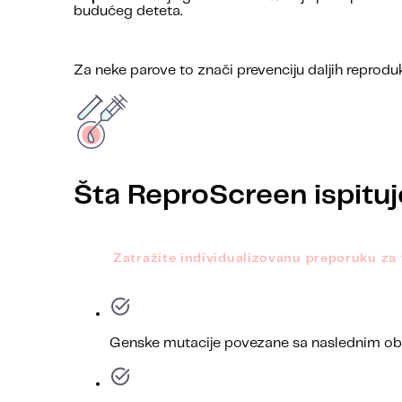
budućeg deteta.
Za neke parove to znači prevenciju daljih reprodu
Šta ReproScreen ispituj
Zatražite individualizovanu preporuku za 
Genske mutacije povezane sa naslednim ob