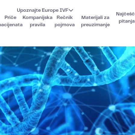
Upoznajte Europe IVF
Najčešć
Priče
Kompanijska
Rečnik
Materijali za
pitanja
pacijenata
pravila
pojmova
preuzimanje