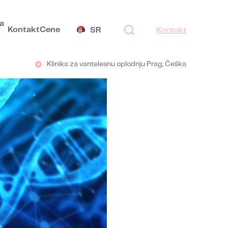
a
Kontakt
Cene
SR
Kontakt
Klinika za vantelesnu oplodnju Prag, Češka