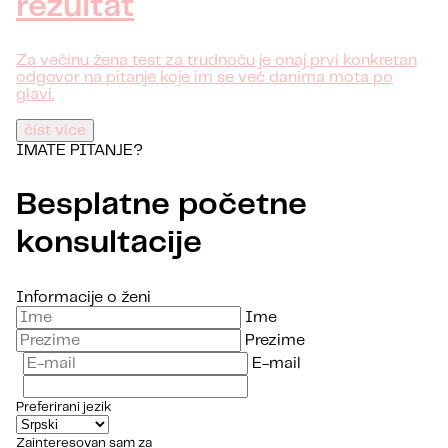
rezultat
Za većinu žena test za trudnoću je onaj prvi konkretan
odgovor na pitanje koje im se već danima mota po
glavi.
číst více
IMATE PITANJE?
Besplatne početne
konsultacije
Informacije o ženi
Ime
Prezime
E-mail
Preferirani jezik
Zainteresovan sam za