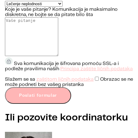
Koje je vaše pitanje?
Komunikacija je maksimalno
diskretna, ne bojte se da pitate bilo šta
Sva komunikacija je šifrovana pomoću SSL-a i
podleže pravilima naših
Principa zaštite ličnih podataka
Slažem se sa
zaštitom ličnih podataka
Obrazac se ne
može podneti bez vašeg pristanka
Poslati formular
Ili pozovite koordinatorku