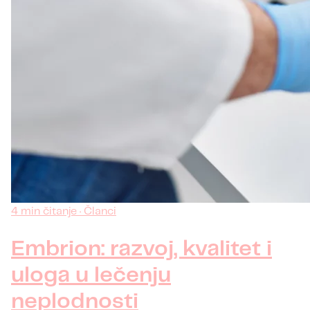
4 min čitanje · Članci
Embrion: razvoj, kvalitet i
uloga u lečenju
neplodnosti