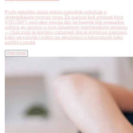
Prvih nekoliko dana nakon oplodnje odlučuje o
iznenađujuće mnogo toga. Za parove koji prolaze kroz
VTO (IVF), veći deo onoga što će kasnije biti presudno
odigra se upravo u tom sićušnom vremenskom prozoru
— i baš zato je korisno razumeti šta je embrion zapravo,
kako se razvija i zašto ga stručnjaci u laboratoriji tako
pažljivo prate.
číst více