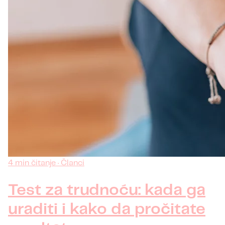
4 min čitanje · Članci
Test za trudnoću: kada ga
uraditi i kako da pročitate