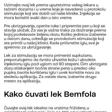
Uzimajte ovaj lek prema uputstvima vašeg lekara u
tačnim dozama i u vreme koje je navedeno u protokolu
stimulacije koji ste dobili od naše klinike. Injekcija se
mora koristiti svaki dan u isto vreme.
Pre ubrizgavanja, operite ruke i pripremite pen u koji se
stavlja uložak. Za vas je važna traka za doziranje prema
kojoj podešavate željenu dozu. Koliko jedinica izaberete
u datom danu, određuje se protokolom stimulacije koji
ste primili u našoj klinici. Kada pričvrstite iglu, sve je
spremno za ubrizgavanje.
Lek za stimulaciju se mora primeniti supkutano,
preporučujemo da čvrsto uhvatite kožu i ubodete
injekcionu iglu pod uglom od 90 stepeni. Čim ubrizgate
dozu stiskanjem bočne strane pena u predeo oko
pupka, bacite korišćenu iglu i uvek koristite novu za
sledeću aplikaciju. Za ostale dane, izaberite drugo
mesto za aplikaciju.
Kako čuvati lek Bemfola
Čuvajte ovaj lek idealno na vratima frižidera, u