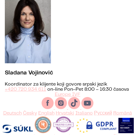
Sladana Vojinović
Koordinator za klijente koji govore srpski jezik
+420 720 934 611
on-line Pon–Pet 8:00 – 16:30 časova
Europe IVF
Deutsch
Česky
English
Hrvatski
Italiano
Русский
Română