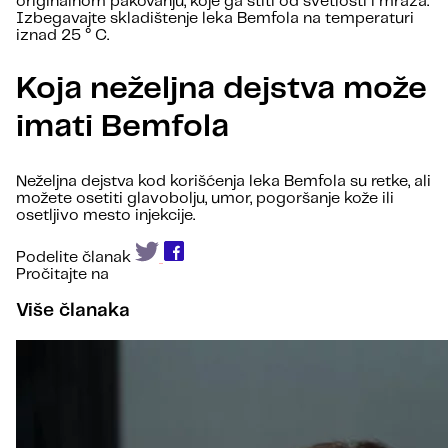
originalnom pakovanju, koje ga štiti od svetlosti i mraza.
Izbegavajte skladištenje leka Bemfola na temperaturi
iznad 25 ° C.
Koja neželjna dejstva može
imati Bemfola
Neželjna dejstva kod korišćenja leka Bemfola su retke, ali
možete osetiti glavobolju, umor, pogoršanje kože ili
osetljivo mesto injekcije.
Podelite članak
Pročitajte na
Više članaka