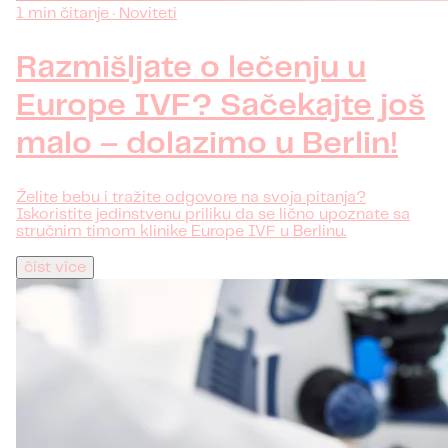
1 min čitanje · Noviteti
Razmišljate o lečenju u
Europe IVF? Sačekajte još
malo – dolazimo u Berlin!
Želite bebu i tražite odgovore na svoja pitanja?
Iskoristite jedinstvenu priliku da se lično upoznate sa
stručnim timom klinike Europe IVF u Berlinu.
číst více