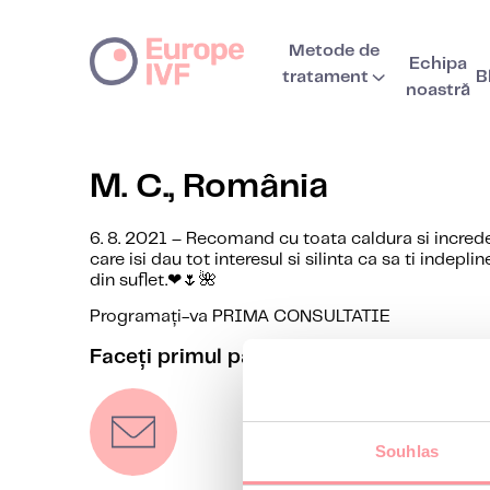
Metode de
Echipa
tratament
B
noastră
M. C., România
6. 8. 2021 – Recomand cu toata caldura si incre
care isi dau tot interesul si silinta ca sa ti indep
din suflet.❤🌷🌺
Programați-va PRIMA CONSULTATIE
Faceți primul pas către tratarea infertilit
Souhlas