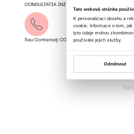
CONSULTATIA INIȚIALĂ GRATUITĂ
Contac
Tato webová stránka použív
K personalizaci obsahu a re
cookie. Informace o tom, jak
tyto údaje mohou zkombinovat
používáte jejich služby.
Sau Contactați COORDONATORUL NOSTRU
+420
Odmítnout
Prel