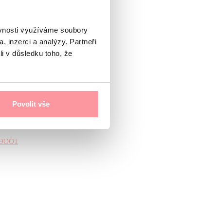
oare
ěvnosti využíváme soubory
, inzerci a analýzy. Partneři
li v důsledku toho, že
6:30
Povolit vše
 9001