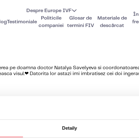
Despre Europe IVF
În
Politicile
Glosar de
Materiale de
log
Testimoniale
fr
companiei
termini FIV
descărcat
derea pe doamna doctor Natalya Savelyeva si coordonatoare
lineasca visul.❤ Datorita lor astazi imi imbratisez cei doi inge
ății
Detaily