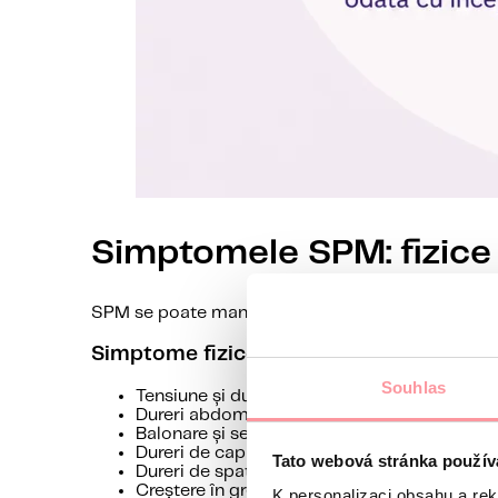
Simptomele SPM: fizice 
SPM se poate manifesta în moduri foarte diferite. 
Simptome fizice
Souhlas
Tensiune și durere la nivelul sânilor
Dureri abdominale și crampe
Balonare și senzație de plenitudine
Dureri de cap și migrene
Tato webová stránka použív
Dureri de spate și articulare
Creștere în greutate din cauza retenției de 
K personalizaci obsahu a re