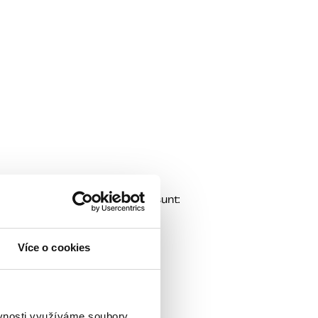
la altul. Simptomele frecvente sunt:
Více o cookies
ěvnosti využíváme soubory