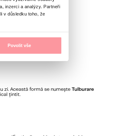
, inzerci a analýzy. Partneři
li v důsledku toho, že
Povolit vše
 cu zi. Această formă se numește
Tulburare
al țintit.