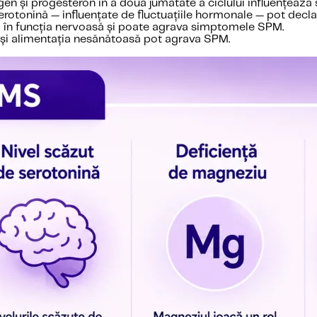
en și progesteron în a doua jumătate a ciclului influențează s
rotonină — influențate de fluctuațiile hormonale — pot declanșa
l în funcția nervoasă și poate agrava simptomele SPM.
 și alimentația nesănătoasă pot agrava SPM.