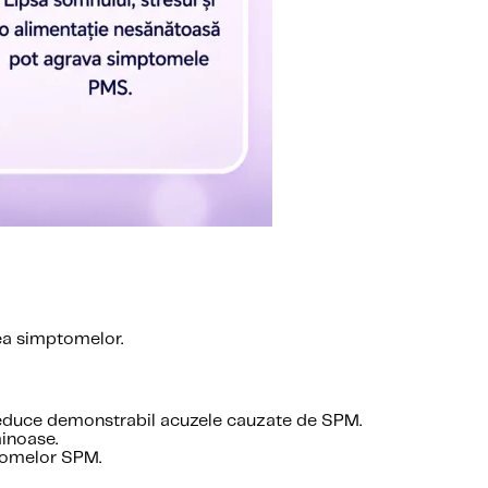
tea simptomelor.
i reduce demonstrabil acuzele cauzate de SPM.
minoase.
ptomelor SPM.