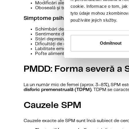
Modificări ale pielii (acnee, piele grasă)
cookie. Informace o tom, jak
Oboseală și tulburări de somn
tyto údaje mohou zkombinovat
Simptome psihice
používáte jejich služby.
Schimbări de dispoziție și iritabilitate
Sentimente de anxietate și neliniște interio
Stări depresive
Odmítnout
Dificultăți de concentrare
Labilitate emoțională și tendința de a plâng
Pofte alimentare (în special pentru dulce sa
PMDD: Forma severă a
La un număr mic de femei (aprox. 3–8%), SPM este
disforic premenstruală (TDPM)
. TDPM se caracte
Cauzele SPM
Cauzele exacte ale SPM sunt încă subiect de cerce