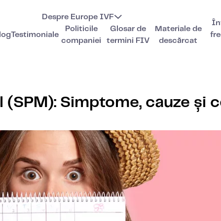
Despre Europe IVF
În
Politicile
Glosar de
Materiale de
log
Testimoniale
fr
companiei
termini FIV
descărcat
 (SPM): Simptome, cauze și c