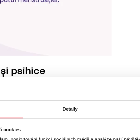
și psihice
Intensitatea variază de la femeie la femeie și de la un ciclu 
Detaily
á cookies
apă
klam, poskytování funkcí sociálních médií a analýze naší návšt