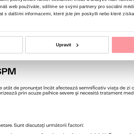
 náš web používáte, sdílíme se svými partnery pro sociální média
 s dalšími informacemi, které jste jim poskytli nebo které získa
ară
Upravit
e
u sărat)
 SPM
 atât de pronunțat încât afectează semnificativ viața de zi
rizează prin acuze psihice severe și necesită tratament medic
tare. Sunt discutați următorii factori: