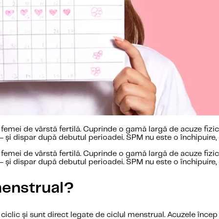
emei de vârstă fertilă. Cuprinde o gamă largă de acuze fizic
i — și dispar după debutul perioadei. SPM nu este o închipuire
emei de vârstă fertilă. Cuprinde o gamă largă de acuze fizic
i — și dispar după debutul perioadei. SPM nu este o închipuire
menstrual?
lic și sunt direct legate de ciclul menstrual. Acuzele încep 