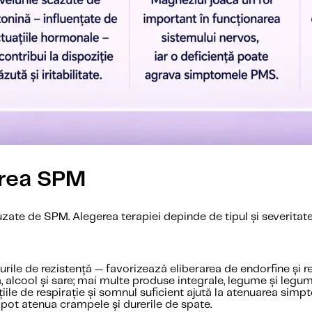
area SPM
uzate de SPM. Alegerea terapiei depinde de tipul și severita
turile de rezistență — favorizează eliberarea de endorfine ș
, alcool și sare; mai multe produse integrale, legume și legu
țiile de respirație și somnul suficient ajută la atenuarea sim
 pot atenua crampele și durerile de spate.