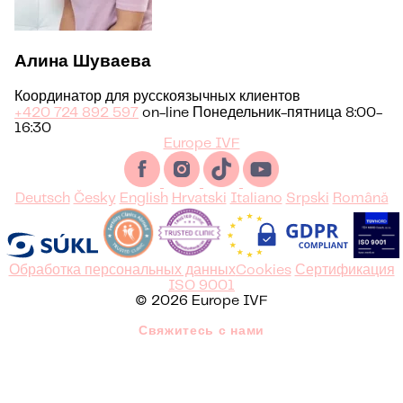
Алина Шуваева
Координатор для русскоязычных клиентов
+420 724 892 597
on-line Понедельник-пятница 8:00-
16:30
Europe IVF
Deutsch
Česky
English
Hrvatski
Italiano
Srpski
Română
Обработка персональных данных
Cookies
Сертификация
ISO 9001
© 2026 Europe IVF
Свяжитесь с нами