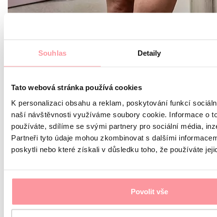
МУДр. Яна Воборска Нойдекерова
Souhlas
Detaily
Доктор репродуктивной медицины
Подробнее
Tato webová stránka používá cookies
K personalizaci obsahu a reklam, poskytování funkcí sociáln
naší návštěvnosti využíváme soubory cookie. Informace o t
používáte, sdílíme se svými partnery pro sociální média, inz
Partneři tyto údaje mohou zkombinovat s dalšími informacemi
poskytli nebo které získali v důsledku toho, že používáte jeji
Povolit vše