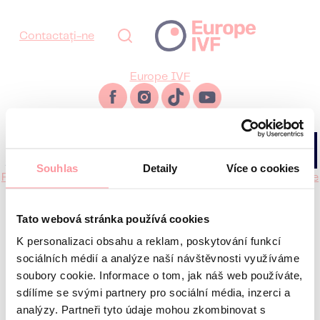
Contactați-ne
Europe IVF
Deutsch
Česky
English
Hrvatski
Italiano
Srpski
Русский
Souhlas
Detaily
Více o cookies
Prelucrarea datelor cu caracter personal
Cookies
Certificare
ISO 9001
© 2026 Europe IVF
Tato webová stránka používá cookies
Contactați-ne
K personalizaci obsahu a reklam, poskytování funkcí
sociálních médií a analýze naší návštěvnosti využíváme
soubory cookie. Informace o tom, jak náš web používáte,
sdílíme se svými partnery pro sociální média, inzerci a
analýzy. Partneři tyto údaje mohou zkombinovat s