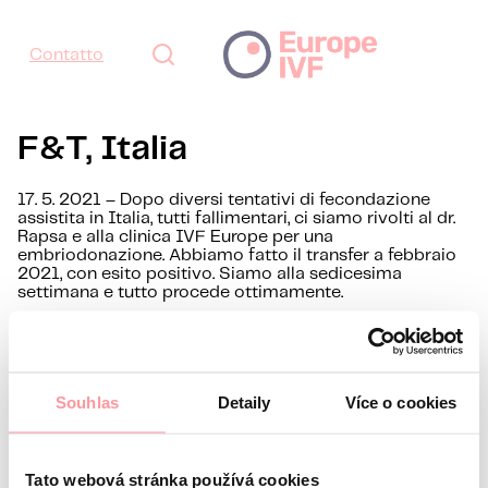
Contatto
F&T, Italia
17. 5. 2021 – Dopo diversi tentativi di fecondazione
assistita in Italia, tutti fallimentari, ci siamo rivolti al dr.
Rapsa e alla clinica IVF Europe per una
embriodonazione. Abbiamo fatto il transfer a febbraio
2021, con esito positivo. Siamo alla sedicesima
settimana e tutto procede ottimamente.
La programmazione del transfer, la gestione
complessiva, la clinica, il personale, sono stati perfetti.
Abbiamo trovato una efficienza, una professionalità e
una competenza che non abbiamo mai visto in Italia.
Souhlas
Detaily
Více o cookies
Il dr. Rapsa e la nostra coordinatrice Petra sono stati
fantastici, sempre disponibili, eccellenti dal punto di
vista professionale, ed umanamente vicini. Ci hanno
seguito anche nelle settimane e nei mesi successivi al
Tato webová stránka používá cookies