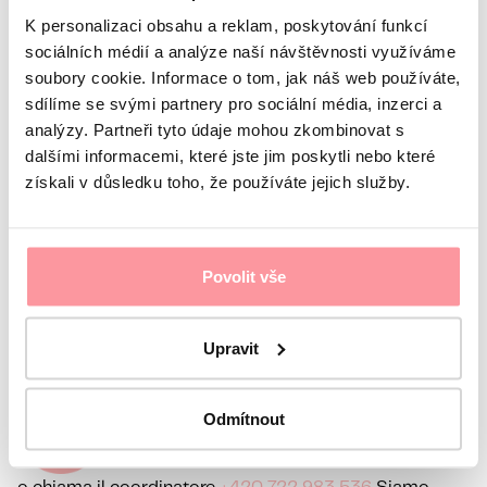
transfer con cura ed attenzione.
K personalizaci obsahu a reklam, poskytování funkcí
Consigliamo a tutte le coppie di affidarsi subito alle
sociálních médií a analýze naší návštěvnosti využíváme
loro cure senza nessuna esitazione quando c’è un
soubory cookie. Informace o tom, jak náš web používáte,
problema di fertilità.
sdílíme se svými partnery pro sociální média, inzerci a
analýzy. Partneři tyto údaje mohou zkombinovat s
Fissa un appuntamento per la prima volta
dalšími informacemi, které jste jim poskytli nebo které
získali v důsledku toho, že používáte jejich služby.
Fai il primo passo per curare l'infertilità
Povolit vše
Invia la tua domanda
Ti
scrivici
Upravit
contatteremo entro il giorno lavorativo successivo
Odmítnout