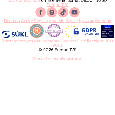
+420 722 983 536
on-line Senin-Jumat 08.00 - 16.30
Europe IVF
Deutsch
Česky
English
Hrvatski
Srpski
Русский
Română
Trattamento dei dati personali
Cookies
Certificazione ISO
9001
© 2026 Europe IVF
Consulto iniziale gratuito