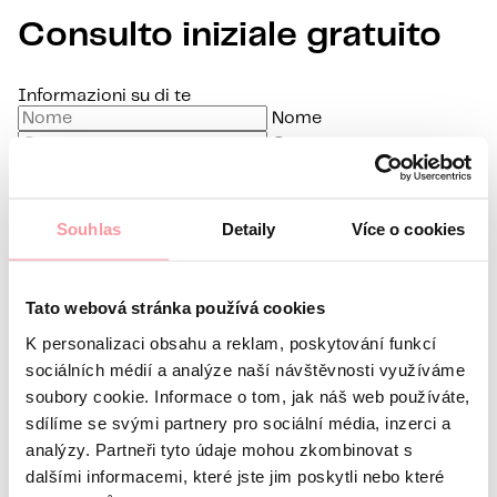
Consulto iniziale gratuito
Informazioni su di te
Nome
Cognome
E-mail
Lingua preferita
Souhlas
Detaily
Více o cookies
Sono interessato a
Qual è la tua domanda?
La comunicazione è la più
Tato webová stránka používá cookies
discreta possibile, non aver paura di chiedere nulla
K personalizaci obsahu a reklam, poskytování funkcí
sociálních médií a analýze naší návštěvnosti využíváme
soubory cookie. Informace o tom, jak náš web používáte,
sdílíme se svými partnery pro sociální média, inzerci a
analýzy. Partneři tyto údaje mohou zkombinovat s
dalšími informacemi, které jste jim poskytli nebo které
Tutte le comunicazioni sono crittografate