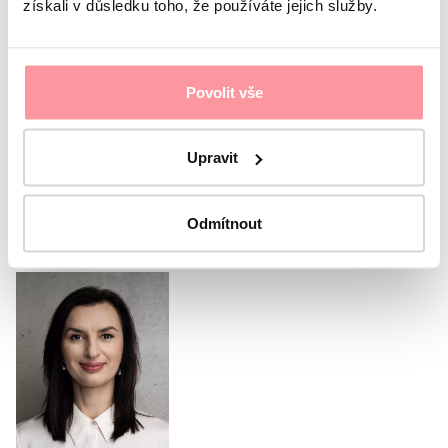
získali v důsledku toho, že používáte jejich služby.
utilizzando SSL e seguono le nostre regole
politica sulla
riservatezza
Sono d'accordo con
protezione dei dati personali
Il
modulo non può essere inviato senza il tuo consenso
Povolit vše
Invia il modulo
Upravit
Oppure chiama il nostro
coordinatore
Odmítnout