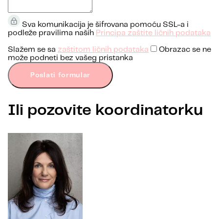
Sva komunikacija je šifrovana pomoću SSL-a i
podleže pravilima naših
Principa zaštite ličnih podataka
Slažem se sa
zaštitom ličnih podataka
Obrazac se ne
može podneti bez vašeg pristanka
Poslati formular
Ili pozovite koordinatorku