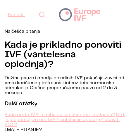
Kontakt
Najčešća pitanja
Kada je prikladno ponoviti
IVF (vantelesna
oplodnja)?
Dužina pauze izmedju pojedinih IVF pokušaja zavisi od
vrste korištenog tretmana i intenziteta hormonske
stimulacije. Obično preporučujemo pauzu od 2 do 3
meseca.
Další otázky
Kada posle IVF-a treba da koristim test trudnoće?
Da li
je preporučljivo pre IVF (vantelesne oplodnje) obaviti
PGT?
IMATE PITANJE?