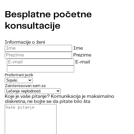
Besplatne početne
konsultacije
Informacije o ženi
Ime
Prezime
E-mail
Preferirani jezik
Zainteresovan sam za
Koje je vaše pitanje?
Komunikacija je maksimalno
diskretna, ne bojte se da pitate bilo šta