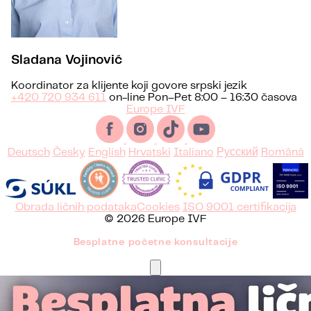
Sladana Vojinović
Koordinator za klijente koji govore srpski jezik
+420 720 934 611
on-line Pon–Pet 8:00 – 16:30 časova
Europe IVF
Deutsch
Česky
English
Hrvatski
Italiano
Русский
Română
Obrada ličnih podataka
Cookies
ISO 9001 certifikacija
© 2026 Europe IVF
Besplatne početne konsultacije