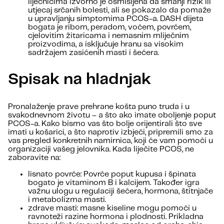
liječnicima izvorno je osmišljena da smanji rizik ili
utjecaj srčanih bolesti, ali se pokazalo da pomaže
u upravljanju simptomima PCOS-a. DASH dijeta
bogata je ribom, peradom, voćem, povrćem,
cjelovitim žitaricama i nemasnim mliječnim
proizvodima, a isključuje hranu sa visokim
sadržajem zasićenih masti i šećera.
Spisak na hladnjak
Pronalaženje prave prehrane košta puno truda i u
svakodnevnom životu – a što ako imate oboljenje poput
PCOS-a. Kako bismo vas što bolje orijentirali što sve
imati u košarici, a što naprotiv izbjeći, pripremili smo za
vas pregled konkretnih namirnica, koji će vam pomoći u
organizaciji vašeg jelovnika. Kada liječite PCOS, ne
zaboravite na:
lisnato povrće: Povrće poput kupusa i špinata
bogato je vitaminom B i kalcijem. Također igra
važnu ulogu u regulaciji šećera, hormona, štitnjače
i metabolizma masti.
zdrave masti: masne kiseline mogu pomoći u
ravnoteži razine hormona i plodnosti. Prikladna