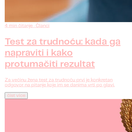
4 min čitanje · Članci
Test za trudnoću: kada ga
napraviti i kako
protumačiti rezultat
Za većinu žena test za trudnoću prvi je konkretan
odgovor na pitanje koje im se danima vrti po glavi.
číst více