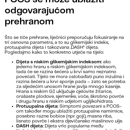
odgovarajućom
prehranom
Što se tiče prehrane, liječnici preporučuju fokusiranje na
tri osnovna parametra, a to su glikemijski indeks,
protuupalna dijeta i takozvana „DASH“ dijeta.
Pogledajmo kako to konkretno utječe na tijelo:
Dijeta s niskim glikemijskim indeksom:
ako
jedemo hranu s niskim glikemijskim indeksom,
tada će se razina šećera u krvi samo neznatno
povećati. Tijelo ne mora oslobađati puno inzulina i
razina šećera u krvi sporije pada – zato se potreba
za sljedećim unosom hrane javlja mnogo kasnije.
Hrana s niskim GI uključuje cjelovite žitarice,
orašaste plodove, sjemenke, voće, škrobno povrće
i drugu hranu s niskim udjelom ugljikohidrata.
Protuupalna dijeta:
Simptomi povezani s PCOS-
om također mogu ublažiti protuupalne namirnice,
posebno razne bobice (npr. goji), masna riba,
lisnato povrće i ekstra djevičansko maslinovo ulje.
DASH dijeta:
Dijeta vrlo popularna među