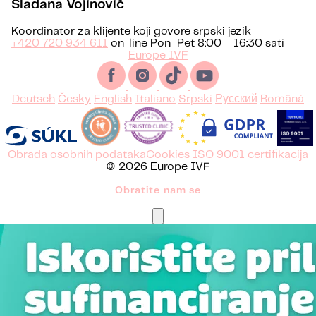
Sladana Vojinović
Koordinator za klijente koji govore srpski jezik
+420 720 934 611
on-line Pon–Pet 8:00 – 16:30 sati
Europe IVF
Deutsch
Česky
English
Italiano
Srpski
Русский
Română
Obrada osobnih podataka
Cookies
ISO 9001 certifikacija
© 2026 Europe IVF
Obratite nam se