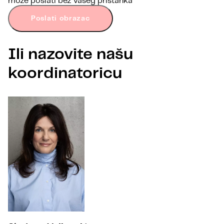
može poslati bez vašeg pristanka
Poslati obrazac
Ili nazovite našu
koordinatoricu