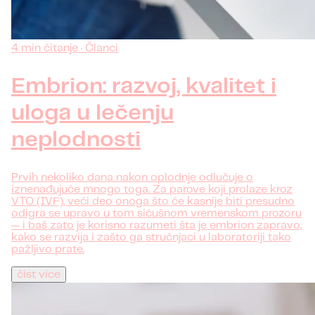
4 min čitanje · Članci
Embrion: razvoj, kvalitet i
uloga u lečenju
neplodnosti
Prvih nekoliko dana nakon oplodnje odlučuje o
iznenađujuće mnogo toga. Za parove koji prolaze kroz
VTO (IVF), veći deo onoga što će kasnije biti presudno
odigra se upravo u tom sićušnom vremenskom prozoru
— i baš zato je korisno razumeti šta je embrion zapravo,
kako se razvija i zašto ga stručnjaci u laboratoriji tako
pažljivo prate.
číst více