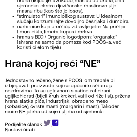
hrana uključuje: avokado, maslac od oraha, chia
sjemenke, ekstra djevičansko maslinovo ulje i
masnu ribu (kao što je losos).
“stimulatori” imunološkog sustava: U idealnom
slučaju konzumirajte dovoljno češnjaka i đumbira.
namirnice koje promiču zdravlje jetre: Na primjer,
limun, cikla, limeta, kupus i mrkva.
hrana s BIO / Organic logotipom: “organska”
ishrana ne samo da pomaže kod PCOS-a, već
koristi cijelom tijelu
Hrana kojoj reći “NE”
Jednostavno rečeno, žene s PCOS-om trebale bi
izbjegavati proizvode koji se općenito smatraju
nezdravima. To su uglavnom slastice, rafinirani
ugljikohidrati (bijeli kruh, krekeri, vafli od riže i sl.), pržena
hrana, slatka pića, industrijski obrađeno meso
(kobasice), čvrste masti (margarin i mast). Također
recite NE jelima od soje i uljima od sjemenki.
Podijelite članak
Nastavi čitati