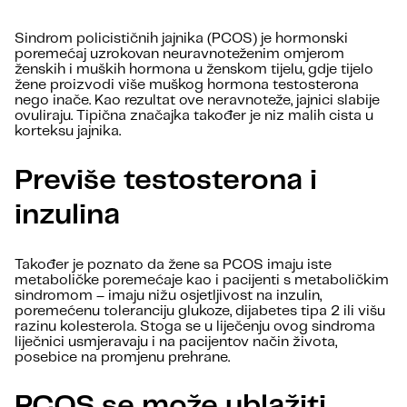
Sindrom policističnih jajnika (PCOS) je hormonski
poremećaj uzrokovan neuravnoteženim omjerom
ženskih i muških hormona u ženskom tijelu, gdje tijelo
žene proizvodi više muškog hormona testosterona
nego inače. Kao rezultat ove neravnoteže, jajnici slabije
ovuliraju. Tipična značajka također je niz malih cista u
korteksu jajnika.
Previše testosterona i
inzulina
Također je poznato da žene sa PCOS imaju iste
metaboličke poremećaje kao i pacijenti s metaboličkim
sindromom – imaju nižu osjetljivost na inzulin,
poremećenu toleranciju glukoze, dijabetes tipa 2 ili višu
razinu kolesterola. Stoga se u liječenju ovog sindroma
liječnici usmjeravaju i na pacijentov način života,
posebice na promjenu prehrane.
PCOS se može ublažiti